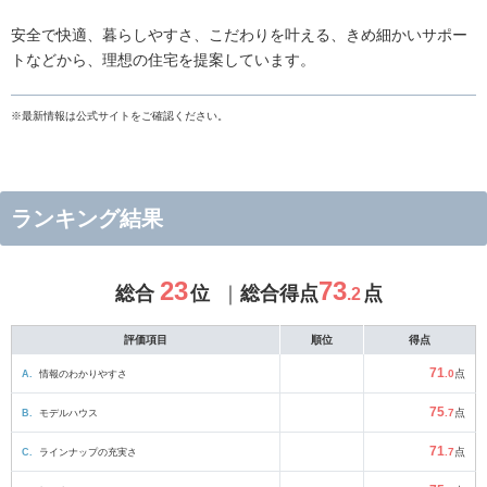
安全で快適、暮らしやすさ、こだわりを叶える、きめ細かいサポー
トなどから、理想の住宅を提案しています。
※最新情報は公式サイトをご確認ください。
ランキング結果
23
73
総合
位
総合得点
点
.2
評価項目
順位
得点
71
A.
情報のわかりやすさ
.0
点
75
B.
モデルハウス
.7
点
71
C.
ラインナップの充実さ
.7
点