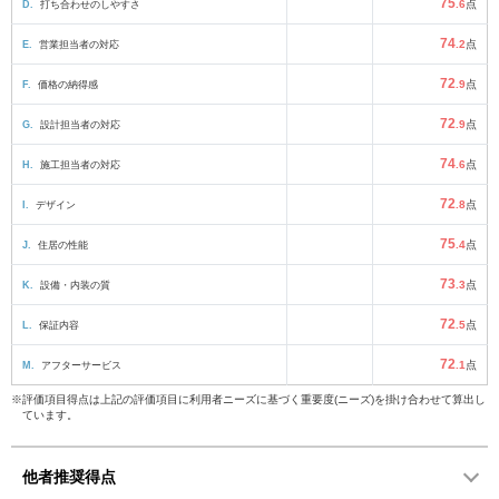
75
D.
打ち合わせのしやすさ
.6
点
74
E.
営業担当者の対応
.2
点
72
F.
価格の納得感
.9
点
72
G.
設計担当者の対応
.9
点
74
H.
施工担当者の対応
.6
点
72
I.
デザイン
.8
点
75
J.
住居の性能
.4
点
73
K.
設備・内装の質
.3
点
72
L.
保証内容
.5
点
72
M.
アフターサービス
.1
点
※評価項目得点は上記の評価項目に利用者ニーズに基づく重要度(ニーズ)を掛け合わせて算出し
ています。
他者推奨得点