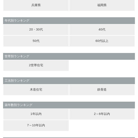
兵庫県
福岡県
年代別ランキング
20・30代
40代
50代
60代以上
世帯別ランキング
2世帯住宅
工法別ランキング
木造住宅
鉄骨造
築年数別ランキング
1年以内
2～6年以内
7～10年以内