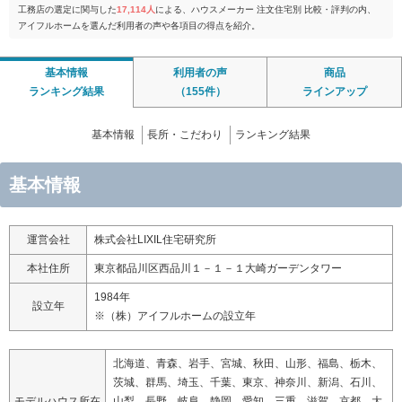
工務店の選定に関与した
17,114人
による、ハウスメーカー 注文住宅別 比較・評判の内、
アイフルホームを選んだ利用者の声や各項目の得点を紹介。
基本情報
利用者の声
商品
ランキング結果
（155件）
ラインアップ
基本情報
長所・こだわり
ランキング結果
基本情報
運営会社
株式会社LIXIL住宅研究所
本社住所
東京都品川区西品川１－１－１大崎ガーデンタワー
1984年
設立年
※（株）アイフルホームの設立年
北海道、青森、岩手、宮城、秋田、山形、福島、栃木、
茨城、群馬、埼玉、千葉、東京、神奈川、新潟、石川、
モデルハウス所在
山梨、長野、岐阜、静岡、愛知、三重、滋賀、京都、大