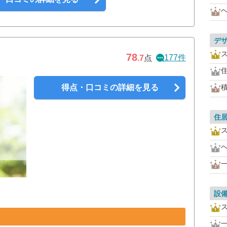
デ
78
177件
.7
点
得点・口コミの詳細を見る
住
設