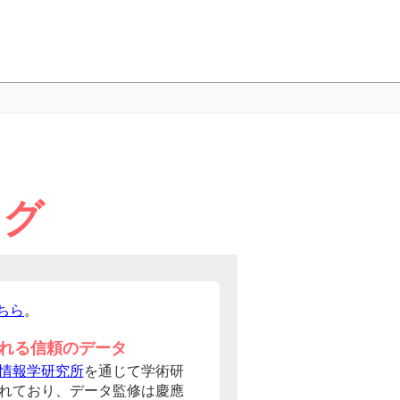
ング
ちら
。
れる信頼のデータ
情報学研究所
を通じて学術研
れており、データ監修は慶應