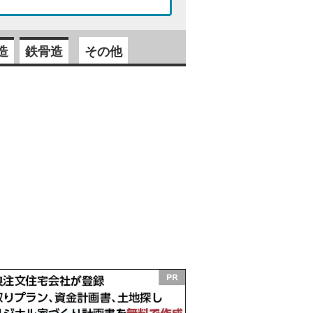
造
鉄骨造
その他