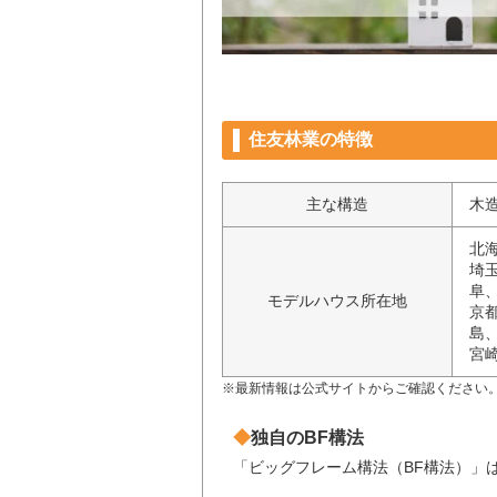
住友林業の特徴
主な構造
木
北
埼
阜
モデルハウス所在地
京
島
宮
※最新情報は公式サイトからご確認ください
独自のBF構法
「ビッグフレーム構法（BF構法）」