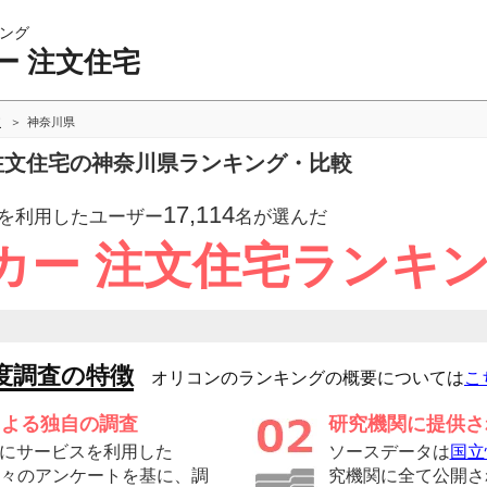
ング
ー 注文住宅
較
神奈川県
 注文住宅の神奈川県ランキング・比較
17,114
を利用したユーザー
名が選んだ
カー 注文住宅ランキ
度調査の特徴
オリコンのランキングの概要については
こ
による独自の調査
研究機関に提供さ
にサービスを利用した
ソースデータは
国立
の方々のアンケートを基に、調
究機関に全て公開さ