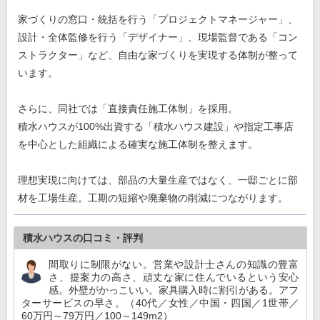
家づくりの窓口・統括を行う「プロジェクトマネージャー」、
設計・全体監修を行う「デザイナー」、現場監督である「コン
ストラクター」など、自由な家づくりを実現する体制が整って
います。
さらに、同社では「直接責任施工体制」を採用。
積水ハウスが100%出資する「積水ハウス建設」や指定工事店
を中心とした組織による確実な施工体制を整えます。
理想実現に向けては、部品の大量生産ではなく、一邸ごとに部
材を工場生産。工期の短縮や廃棄物の削減につながります。
積水ハウスの口コミ・評判
間取りに制限がない。営業や設計士さんの知識の豊富
さ、提案力の高さ、頑丈な家に住んでいるという安心
感。外壁がかっこいい。家具購入時に割引がある。アフ
ターサービスの早さ。（40代／女性／中国・四国／1世帯／
60万円～79万円／100～149m2）