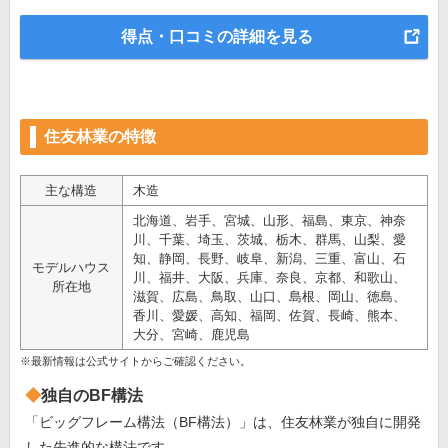
得点・口コミの詳細を見る
住友林業の特徴
主な構造
木造
北海道、岩手、宮城、山形、福島、東京、神奈
川、千葉、埼玉、茨城、栃木、群馬、山梨、愛
知、静岡、長野、岐阜、新潟、三重、富山、石
モデルハウス
川、福井、大阪、兵庫、奈良、京都、和歌山、
所在地
滋賀、広島、鳥取、山口、島根、岡山、徳島、
香川、愛媛、高知、福岡、佐賀、長崎、熊本、
大分、宮崎、鹿児島
※最新情報は公式サイトからご確認ください。
独自のBF構法
「ビッグフレーム構法（BF構法）」は、住友林業が独自に開発
した先進的な構法です。