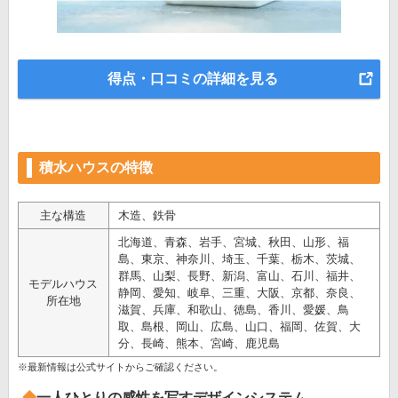
得点・口コミの詳細を見る
積水ハウスの特徴
主な構造
木造、鉄骨
北海道、青森、岩手、宮城、秋田、山形、福
島、東京、神奈川、埼玉、千葉、栃木、茨城、
群馬、山梨、長野、新潟、富山、石川、福井、
モデルハウス
静岡、愛知、岐阜、三重、大阪、京都、奈良、
所在地
滋賀、兵庫、和歌山、徳島、香川、愛媛、鳥
取、島根、岡山、広島、山口、福岡、佐賀、大
分、長崎、熊本、宮崎、鹿児島
※最新情報は公式サイトからご確認ください。
一人ひとりの感性を写すデザインシステム