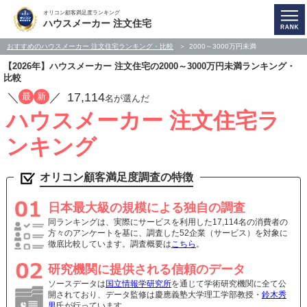
オリコン顧客満足度ランキング
ハウスメーカー 注文住宅
おすすめのハウスメーカー 注文住宅ランキング・比較
2000～3000万円未満
【2026年】ハウスメーカー 注文住宅の2000～3000万円未満ランキング・
比較
／
／
17,114
最
新
名が選んだ
ハウスメーカー 注文住宅ラ
ンキング
オリコン顧客満足度調査の特徴
日本最大級の規模による独自の調査
同ランキングは、実際にサービスを利用した17,114名の消費者の
方々のアンケートを基に、調査した52企業（サービス）を対象に
徹底比較しています。調査概要は
こちら
。
研究機関に提供される信頼のデータ
ソースデータは
国立情報学研究所
を通じて学術研究機関に全て公
開されており、データ監修は慶應義塾大学理工学部教授・
鈴木秀
男
氏が行っています。