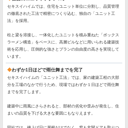
セキスイハイムでは、住宅をユニット単位に分割し、品質管理
の徹底された工法で精密につくり込む、独自の「ユニット工
法」を採用。
柱と梁を溶接し、一体化したユニットを積み重ねた「ボックス
ラーメン構造」をベースに、高層ビルなどに用いられる建築技
術を応用し、圧倒的な強さとプランの自由度の高さを実現して
います。
わずか1日ほどで雨仕舞までを完了
セキスイハイムの「ユニット工法」では、家の建築工程の大部
分を工場のなかで行うため、現場ではわずか１日ほどで雨仕舞
までを完了します。
建築中に雨風にさらされると、部材の劣化や歪みが発生し、住
まいの品質を下げる大きな要因にもなりえます。
同社では、棟上げ日に屋根だけでなく、窓も玄関ドアも取りつ