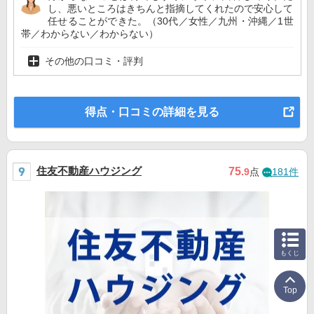
し、悪いところはきちんと指摘してくれたので安心して
任せることができた。（30代／女性／九州・沖縄／1世
帯／わからない／わからない）
その他の口コミ・評判
得点・口コミの詳細を見る
住友不動産ハウジング
75
.9
点
181件
もくじ
Top