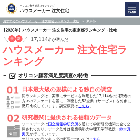
オリコン顧客満足度ランキング
ハウスメーカー 注文住宅
おすすめのハウスメーカー 注文住宅ランキング・比較
東京都
【2026年】ハウスメーカー 注文住宅の東京都ランキング・比較
／
／
17,114
最
新
名が選んだ
ハウスメーカー 注文住宅ラ
ンキング
オリコン顧客満足度調査の特徴
日本最大級の規模による独自の調査
同ランキングは、実際にサービスを利用した17,114名の消費者の
方々のアンケートを基に、調査した52企業（サービス）を対象に
徹底比較しています。調査概要は
こちら
。
研究機関に提供される信頼のデータ
ソースデータは
国立情報学研究所
を通じて学術研究機関に全て公
開されており、データ監修は慶應義塾大学理工学部教授・
鈴木秀
男
氏が行っています。
オリコンのランキングの概要については
こちら
。