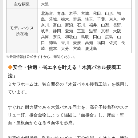
主な構造
木造
北海道、青森、岩手、宮城、秋田、山形、福
島、茨城、栃木、群馬、埼玉、千葉、東京、神
奈川、富山、新潟、石川、福井、山梨、長野、
モデルハウス
岐阜、静岡、愛知、三重、滋賀、京都、大阪、
所在地
兵庫、奈良、和歌山、鳥取、岡山、広島、山
口、徳島、香川、愛媛、高知、福岡、佐賀、長
崎、熊本、大分、宮崎、鹿児島
※最新情報は公式サイトからご確認ください。
安全・快適・省エネを叶える「木質パネル接着工
法」
ミサワホームは、独自開発の「木質パネル接着工法」を採用し
ています。
すぐれた耐力壁である木質パネル同士を、高分子接着剤やスク
リュー釘、接合金物によって強固に「面接合」し、床面・壁
面・屋根面からなる６面体を形成。
耐震性や耐風性・防耐火性などの「安全性能」をはじめ、断熱