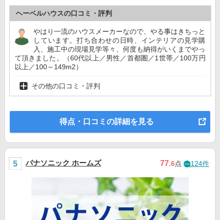
ヘーベルハウスの口コミ・評判
やはり一流のハウスメーカーなので、やる事はきちっと
しています。打ち合わせの日時、インテリアの見学購
入、施工中の現場見学等々、何度も納得がいくまでやっ
て頂きました。（60代以上／男性／首都圏／1世帯／100万円
以上／100～149m2）
その他の口コミ・評判
得点・口コミの詳細を見る
パナソニック ホームズ
77
.6
点
124件