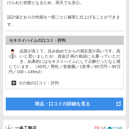
けられた状態となるため、雨天でも安心。
設計値どおりの性能を一邸ごとに確実に仕上げることができま
す。
セキスイハイムの口コミ・評判
品質が高くて、住み始めてからの満足度が高いです。高
いと思いましたが、資金計画の相談にも乗っていただ
き、結果的にはセキスイハイムにして正解だったなと感
じています。（40代／男性／首都圏／1世帯／80万円～99万
円／100～149m2）
その他の口コミ・評判
得点・口コミの詳細を見る
一条工務店
79
.2
点
173件