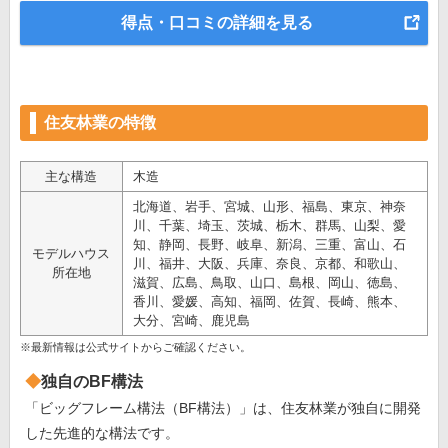
得点・口コミの詳細を見る
住友林業の特徴
主な構造
木造
北海道、岩手、宮城、山形、福島、東京、神奈
川、千葉、埼玉、茨城、栃木、群馬、山梨、愛
知、静岡、長野、岐阜、新潟、三重、富山、石
モデルハウス
川、福井、大阪、兵庫、奈良、京都、和歌山、
所在地
滋賀、広島、鳥取、山口、島根、岡山、徳島、
香川、愛媛、高知、福岡、佐賀、長崎、熊本、
大分、宮崎、鹿児島
※最新情報は公式サイトからご確認ください。
独自のBF構法
「ビッグフレーム構法（BF構法）」は、住友林業が独自に開発
した先進的な構法です。