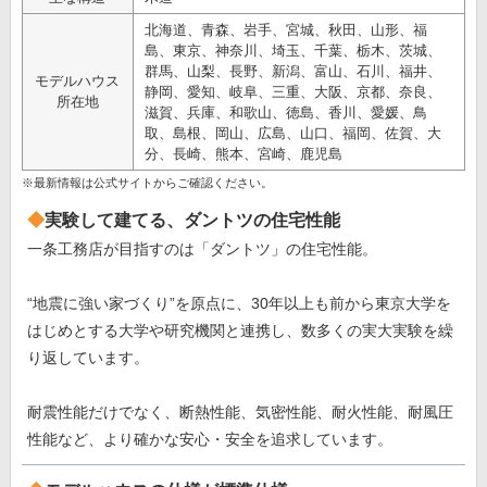
北海道、青森、岩手、宮城、秋田、山形、福
島、東京、神奈川、埼玉、千葉、栃木、茨城、
群馬、山梨、長野、新潟、富山、石川、福井、
モデルハウス
静岡、愛知、岐阜、三重、大阪、京都、奈良、
所在地
滋賀、兵庫、和歌山、徳島、香川、愛媛、鳥
取、島根、岡山、広島、山口、福岡、佐賀、大
分、長崎、熊本、宮崎、鹿児島
※最新情報は公式サイトからご確認ください。
実験して建てる、ダントツの住宅性能
一条工務店が目指すのは「ダントツ」の住宅性能。
“地震に強い家づくり”を原点に、30年以上も前から東京大学を
はじめとする大学や研究機関と連携し、数多くの実大実験を繰
り返しています。
耐震性能だけでなく、断熱性能、気密性能、耐火性能、耐風圧
性能など、より確かな安心・安全を追求しています。