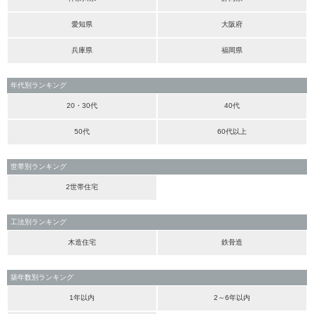
愛知県
大阪府
兵庫県
福岡県
年代別ランキング
20・30代
40代
50代
60代以上
世帯別ランキング
2世帯住宅
工法別ランキング
木造住宅
鉄骨造
築年数別ランキング
1年以内
2～6年以内