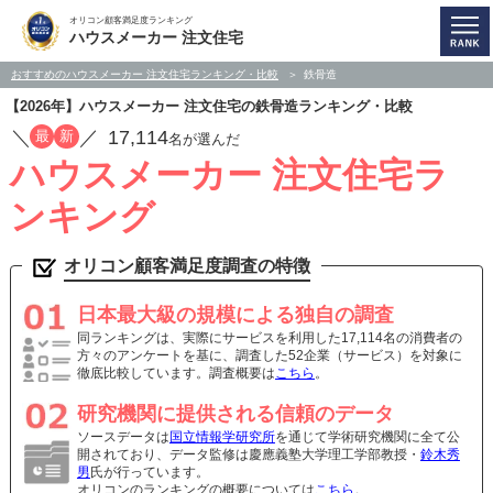
オリコン顧客満足度ランキング
ハウスメーカー 注文住宅
おすすめのハウスメーカー 注文住宅ランキング・比較
鉄骨造
【2026年】ハウスメーカー 注文住宅の鉄骨造ランキング・比較
／
／
17,114
最
新
名が選んだ
ハウスメーカー 注文住宅ラ
ンキング
オリコン顧客満足度調査の特徴
日本最大級の規模による独自の調査
同ランキングは、実際にサービスを利用した17,114名の消費者の
方々のアンケートを基に、調査した52企業（サービス）を対象に
徹底比較しています。調査概要は
こちら
。
研究機関に提供される信頼のデータ
ソースデータは
国立情報学研究所
を通じて学術研究機関に全て公
開されており、データ監修は慶應義塾大学理工学部教授・
鈴木秀
男
氏が行っています。
オリコンのランキングの概要については
こちら
。