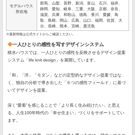
群馬、山梨、長野、新潟、富山、石川、福井、
モデルハウス
静岡、愛知、岐阜、三重、大阪、京都、奈良、
所在地
滋賀、兵庫、和歌山、徳島、香川、愛媛、鳥
取、島根、岡山、広島、山口、福岡、佐賀、大
分、長崎、熊本、宮崎、鹿児島
※最新情報は公式サイトからご確認ください。
一人ひとりの感性を写すデザインシステム
積水ハウスでは、一人ひとりの感性を反映させるデザイン提案
システム「life knit design」を展開しています。
「和」「洋」「モダン」などの定型的なデザイン提案ではな
く、独自の分析で導き出した「６つの感性フィールド」に基づ
いてデザインを提案。
深く“愛着”を感じることで「より長く住み続けたい」と思え
る、人生100年時代の「幸せ住まい」づくりをサポートしてい
ます。