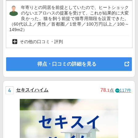
年寄りとの同居を前提としていたので、ヒートショック
のないエアロハスの提案を受けて、これが結果的に大変
良かった。猫を飼う前提で猫専用階段を設置できた。
（60代以上／男性／首都圏／1世帯／100万円以上／100～
149m2）
その他の口コミ・評判
得点・口コミの詳細を見る
セキスイハイム
78
.1
点
117件