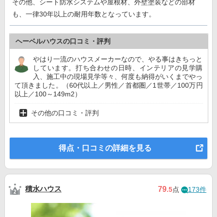
その他、シート防水システムや屋根材、外壁塗装などの部材
も、一律30年以上の耐用年数となっています。
ヘーベルハウスの口コミ・評判
やはり一流のハウスメーカーなので、やる事はきちっと
しています。打ち合わせの日時、インテリアの見学購
入、施工中の現場見学等々、何度も納得がいくまでやっ
て頂きました。（60代以上／男性／首都圏／1世帯／100万円
以上／100～149m2）
その他の口コミ・評判
得点・口コミの詳細を見る
積水ハウス
79
.5
点
173件