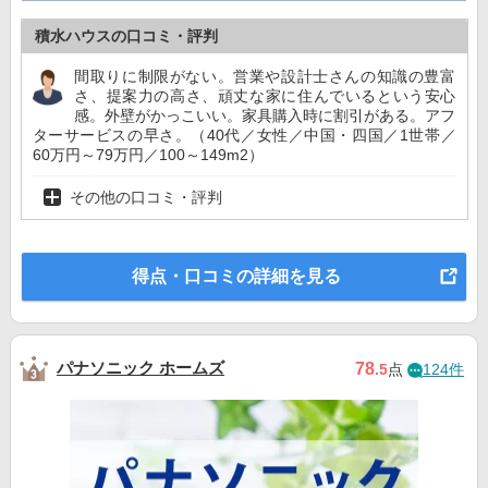
積水ハウスの口コミ・評判
間取りに制限がない。営業や設計士さんの知識の豊富
さ、提案力の高さ、頑丈な家に住んでいるという安心
感。外壁がかっこいい。家具購入時に割引がある。アフ
ターサービスの早さ。（40代／女性／中国・四国／1世帯／
60万円～79万円／100～149m2）
その他の口コミ・評判
得点・口コミの詳細を見る
パナソニック ホームズ
78
.5
点
124件