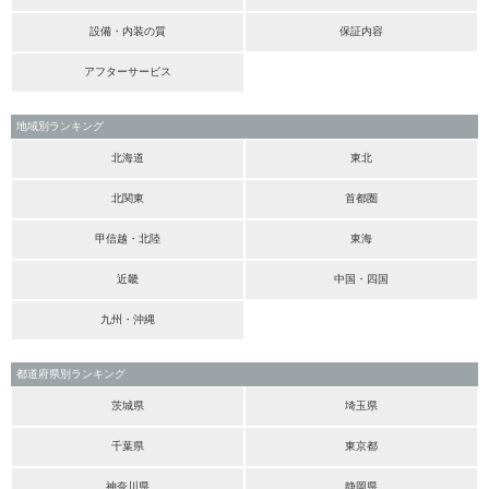
設備・内装の質
保証内容
アフターサービス
地域別ランキング
北海道
東北
北関東
首都圏
甲信越・北陸
東海
近畿
中国・四国
九州・沖縄
都道府県別ランキング
茨城県
埼玉県
千葉県
東京都
神奈川県
静岡県