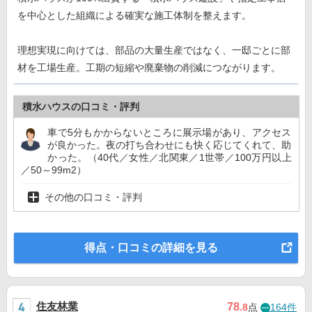
を中心とした組織による確実な施工体制を整えます。
理想実現に向けては、部品の大量生産ではなく、一邸ごとに部
材を工場生産。工期の短縮や廃棄物の削減につながります。
積水ハウスの口コミ・評判
車で5分もかからないところに展示場があり、アクセス
が良かった。夜の打ち合わせにも快く応じてくれて、助
かった。（40代／女性／北関東／1世帯／100万円以上
／50～99m2）
その他の口コミ・評判
得点・口コミの詳細を見る
住友林業
78
.8
点
164件