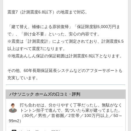
震度7（計測震度6.8以下）の地震まで対応。
「建て替え、補修による原状復帰」「保証限度額5,000万円ま
で」、「掛け金不要」といった、安心の内容です。
※震度は「計測震度計」によって測定されており、計測震度6.5
以上はすべて震度7になります。
※地震あんしん保証の保証範囲は計測震度6.8以下となります。
その他、60年長期保証延長システムなどのアフターサポートも
充実しています。
パナソニック ホームズの口コミ・評判
打ち合わせは、分かりやすく丁寧だったし、無駄がなく
トントン拍子で進んで、気づいたら家が建ってました。
（30代／男性／首都圏／2世帯／100万円以上／50～
99m2）