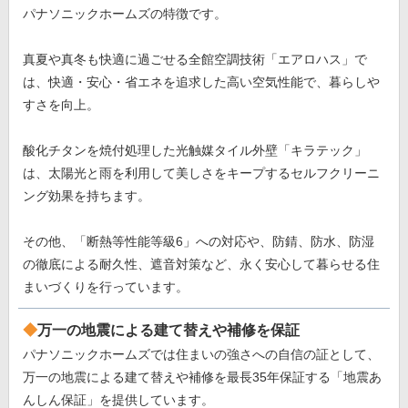
パナソニックホームズの特徴です。
真夏や真冬も快適に過ごせる全館空調技術「エアロハス」で
は、快適・安心・省エネを追求した高い空気性能で、暮らしや
すさを向上。
酸化チタンを焼付処理した光触媒タイル外壁「キラテック」
は、太陽光と雨を利用して美しさをキープするセルフクリーニ
ング効果を持ちます。
その他、「断熱等性能等級6」への対応や、防錆、防水、防湿
の徹底による耐久性、遮音対策など、永く安心して暮らせる住
まいづくりを行っています。
万一の地震による建て替えや補修を保証
パナソニックホームズでは住まいの強さへの自信の証として、
万一の地震による建て替えや補修を最長35年保証する「地震あ
んしん保証」を提供しています。