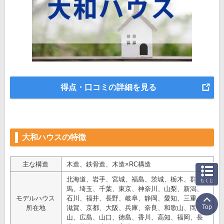
得点・口コミの詳細を見る
大和ハウスの特徴
主な構造
木造、鉄骨造、木造×RC構造
北海道、岩手、宮城、福島、茨城、栃木、群
もくじ
馬、埼玉、千葉、東京、神奈川、山梨、新潟、
モデルハウス
石川、福井、長野、岐阜、静岡、愛知、三重、
Top
所在地
滋賀、京都、大阪、兵庫、奈良、和歌山、岡
山、広島、山口、徳島、香川、高知、福岡、長