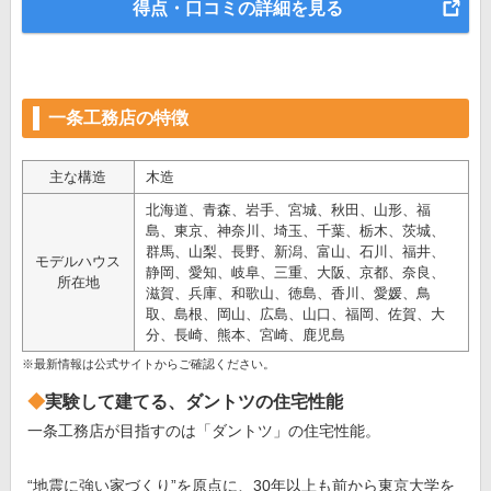
得点・口コミの詳細を見る
一条工務店の特徴
主な構造
木造
北海道、青森、岩手、宮城、秋田、山形、福
島、東京、神奈川、埼玉、千葉、栃木、茨城、
群馬、山梨、長野、新潟、富山、石川、福井、
モデルハウス
静岡、愛知、岐阜、三重、大阪、京都、奈良、
所在地
滋賀、兵庫、和歌山、徳島、香川、愛媛、鳥
取、島根、岡山、広島、山口、福岡、佐賀、大
分、長崎、熊本、宮崎、鹿児島
※最新情報は公式サイトからご確認ください。
実験して建てる、ダントツの住宅性能
一条工務店が目指すのは「ダントツ」の住宅性能。
“地震に強い家づくり”を原点に、30年以上も前から東京大学を