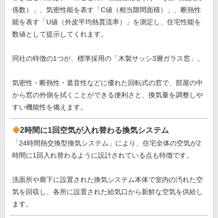
係数）」、気密性能を表す「C値（相当隙間面積）」、断熱性
能を表す「U値（外皮平均熱貫流率）」を測定し、住宅性能を
数値として提示してくれます。
同社の特徴の1つが、標準採用の「木製サッシ3層ガラス窓」。
気密性・断熱性・遮音性などに優れた回転式の窓で、部屋の中
から窓の外側を拭くことができる便利さと、換気量を調整しや
すい機能性を備えます。
2時間に1回空気が入れ替わる換気システム
「24時間熱交換型換気システム」により、住宅全体の空気が2
時間に1回入れ替わるように設計されている点も特徴です。
洗面所や廊下に設置された換気システム本体で室内の汚れた空
気を回収し、各所に設置された給気口から新鮮な空気を供給し
ます。