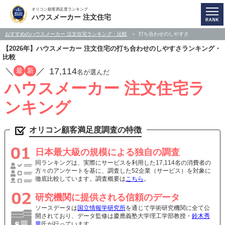
オリコン顧客満足度ランキング
ハウスメーカー 注文住宅
おすすめのハウスメーカー 注文住宅ランキング・比較
打ち合わせのしやすさ
【2026年】ハウスメーカー 注文住宅の打ち合わせのしやすさランキング・
比較
／
／
17,114
最
新
名が選んだ
ハウスメーカー 注文住宅ラ
ンキング
オリコン顧客満足度調査の特徴
日本最大級の規模による独自の調査
同ランキングは、実際にサービスを利用した17,114名の消費者の
方々のアンケートを基に、調査した52企業（サービス）を対象に
徹底比較しています。調査概要は
こちら
。
研究機関に提供される信頼のデータ
ソースデータは
国立情報学研究所
を通じて学術研究機関に全て公
開されており、データ監修は慶應義塾大学理工学部教授・
鈴木秀
男
氏が行っています。