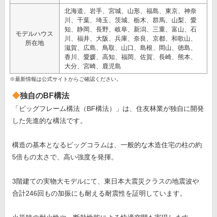
北海道、岩手、宮城、山形、福島、東京、神奈
川、千葉、埼玉、茨城、栃木、群馬、山梨、愛
知、静岡、長野、岐阜、新潟、三重、富山、石
モデルハウス
川、福井、大阪、兵庫、奈良、京都、和歌山、
所在地
滋賀、広島、鳥取、山口、島根、岡山、徳島、
香川、愛媛、高知、福岡、佐賀、長崎、熊本、
大分、宮崎、鹿児島
※最新情報は公式サイトからご確認ください。
独自のBF構法
「ビッグフレーム構法（BF構法）」は、住友林業が独自に開発
した先進的な構法です。
構造の基本となるビッグコラムは、一般的な木造住宅の柱の約
5倍もの太さで、高い強度を発揮。
3階建ての実物大モデルにて、東日本大震災クラスの地震波や
合計246回もの加振にも耐える耐震性を証明しています。