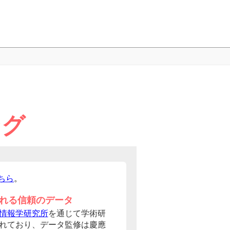
ング
ちら
。
れる信頼のデータ
情報学研究所
を通じて学術研
れており、データ監修は慶應