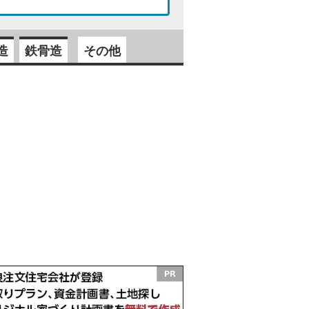
造
鉄骨造
その他