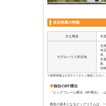
住友林業の特徴
主な構造
木
北
埼
阜
モデルハウス所在地
京
島
宮
※最新情報は公式サイトからご確認ください
独自のBF構法
「ビッグフレーム構法（BF構法）」
構造の基本となるビッグコラムは、一