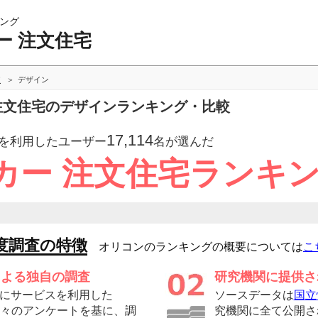
ング
ー 注文住宅
較
デザイン
 注文住宅のデザインランキング・比較
17,114
を利用したユーザー
名が選んだ
カー 注文住宅ランキ
度調査の特徴
オリコンのランキングの概要については
こ
による独自の調査
研究機関に提供さ
にサービスを利用した
ソースデータは
国立
の方々のアンケートを基に、調
究機関に全て公開さ