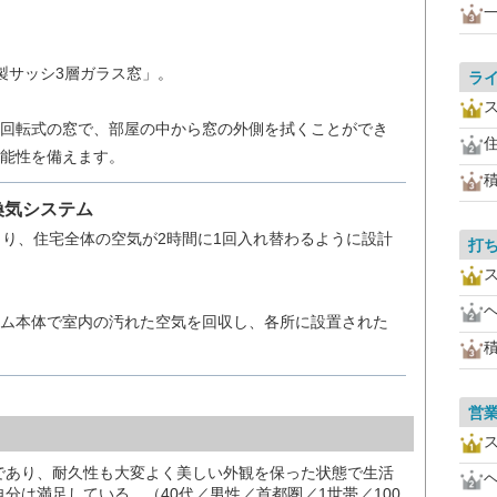
製サッシ3層ガラス窓」。
ラ
回転式の窓で、部屋の中から窓の外側を拭くことができ
能性を備えます。
換気システム
より、住宅全体の空気が2時間に1回入れ替わるように設計
打
ム本体で室内の汚れた空気を回収し、各所に設置された
営
であり、耐久性も大変よく美しい外観を保った状態で生活
分は満足している。（40代／男性／首都圏／1世帯／100