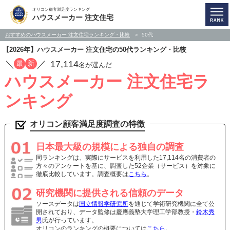
オリコン顧客満足度ランキング
ハウスメーカー 注文住宅
おすすめのハウスメーカー 注文住宅ランキング・比較
50代
【2026年】ハウスメーカー 注文住宅の50代ランキング・比較
／
／
17,114
最
新
名が選んだ
ハウスメーカー 注文住宅ラ
ンキング
オリコン顧客満足度調査の特徴
日本最大級の規模による独自の調査
同ランキングは、実際にサービスを利用した17,114名の消費者の
方々のアンケートを基に、調査した52企業（サービス）を対象に
徹底比較しています。調査概要は
こちら
。
研究機関に提供される信頼のデータ
ソースデータは
国立情報学研究所
を通じて学術研究機関に全て公
開されており、データ監修は慶應義塾大学理工学部教授・
鈴木秀
男
氏が行っています。
オリコンのランキングの概要については
こちら
。