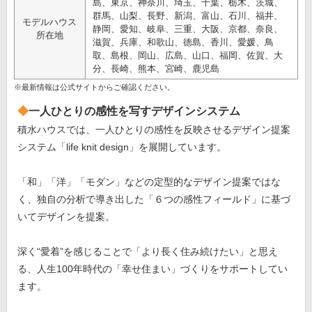
島、東京、神奈川、埼玉、千葉、栃木、茨城、
群馬、山梨、長野、新潟、富山、石川、福井、
モデルハウス
静岡、愛知、岐阜、三重、大阪、京都、奈良、
所在地
滋賀、兵庫、和歌山、徳島、香川、愛媛、鳥
取、島根、岡山、広島、山口、福岡、佐賀、大
分、長崎、熊本、宮崎、鹿児島
※最新情報は公式サイトからご確認ください。
一人ひとりの感性を写すデザインシステム
積水ハウスでは、一人ひとりの感性を反映させるデザイン提案
システム「life knit design」を展開しています。
「和」「洋」「モダン」などの定型的なデザイン提案ではな
く、独自の分析で導き出した「６つの感性フィールド」に基づ
いてデザインを提案。
深く“愛着”を感じることで「より長く住み続けたい」と思え
る、人生100年時代の「幸せ住まい」づくりをサポートしてい
ます。