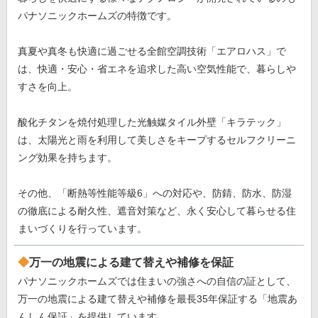
パナソニックホームズの特徴です。
真夏や真冬も快適に過ごせる全館空調技術「エアロハス」で
は、快適・安心・省エネを追求した高い空気性能で、暮らしや
すさを向上。
酸化チタンを焼付処理した光触媒タイル外壁「キラテック」
は、太陽光と雨を利用して美しさをキープするセルフクリーニ
ング効果を持ちます。
その他、「断熱等性能等級6」への対応や、防錆、防水、防湿
の徹底による耐久性、遮音対策など、永く安心して暮らせる住
まいづくりを行っています。
万一の地震による建て替えや補修を保証
パナソニックホームズでは住まいの強さへの自信の証として、
万一の地震による建て替えや補修を最長35年保証する「地震あ
んしん保証」を提供しています。