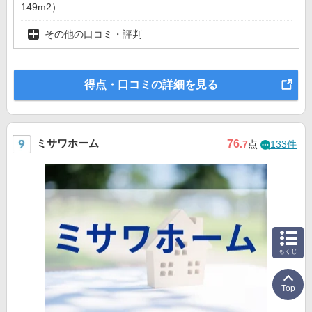
149m2）
その他の口コミ・評判
得点・口コミの詳細を見る
ミサワホーム
76
.7
点
133件
もくじ
Top