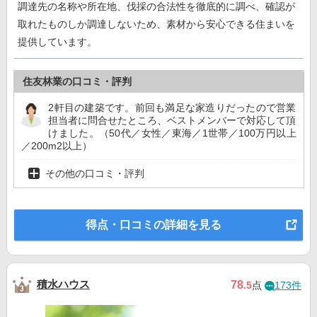
調達先の名称や所在地、伐採の合法性を徹底的に調べ、確認が
取れたものしか調達しないため、素材から安心できる住まいを
提供しています。
住友林業の口コミ・評判
2軒目の建築です。前回も満足な家造りだったので営業
担当者に問合せたところ、ベストメンバーで対応して頂
けました。（50代／女性／東海／1世帯／100万円以上
／200m2以上）
その他の口コミ・評判
得点・口コミの詳細を見る
積水ハウス
78
.5
点
173件