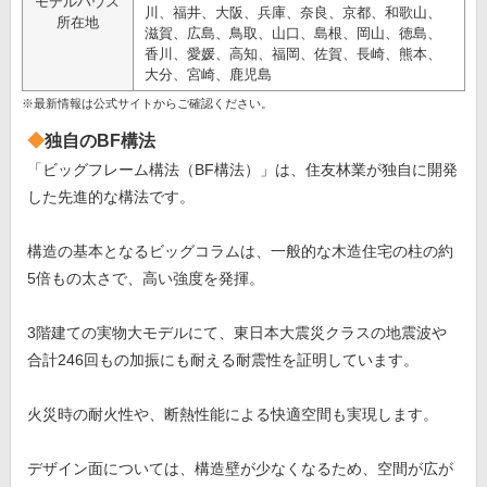
モデルハウス
川、福井、大阪、兵庫、奈良、京都、和歌山、
所在地
滋賀、広島、鳥取、山口、島根、岡山、徳島、
香川、愛媛、高知、福岡、佐賀、長崎、熊本、
大分、宮崎、鹿児島
※最新情報は公式サイトからご確認ください。
独自のBF構法
「ビッグフレーム構法（BF構法）」は、住友林業が独自に開発
した先進的な構法です。
構造の基本となるビッグコラムは、一般的な木造住宅の柱の約
5倍もの太さで、高い強度を発揮。
3階建ての実物大モデルにて、東日本大震災クラスの地震波や
合計246回もの加振にも耐える耐震性を証明しています。
火災時の耐火性や、断熱性能による快適空間も実現します。
デザイン面については、構造壁が少なくなるため、空間が広が