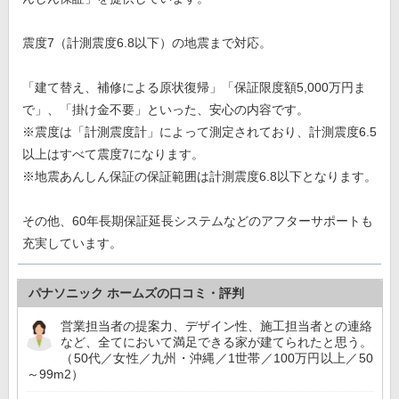
震度7（計測震度6.8以下）の地震まで対応。
「建て替え、補修による原状復帰」「保証限度額5,000万円ま
で」、「掛け金不要」といった、安心の内容です。
※震度は「計測震度計」によって測定されており、計測震度6.5
以上はすべて震度7になります。
※地震あんしん保証の保証範囲は計測震度6.8以下となります。
その他、60年長期保証延長システムなどのアフターサポートも
充実しています。
パナソニック ホームズの口コミ・評判
営業担当者の提案力、デザイン性、施工担当者との連絡
など、全てにおいて満足できる家が建てられたと思う。
（50代／女性／九州・沖縄／1世帯／100万円以上／50
～99m2）