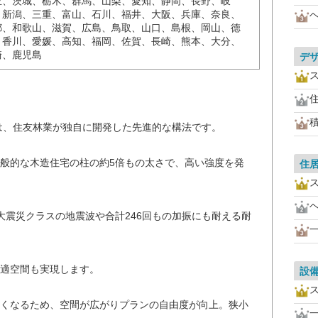
玉、茨城、栃木、群馬、山梨、愛知、静岡、長野、岐
、新潟、三重、富山、石川、福井、大阪、兵庫、奈良、
都、和歌山、滋賀、広島、鳥取、山口、島根、岡山、徳
、香川、愛媛、高知、福岡、佐賀、長崎、熊本、大分、
崎、鹿児島
デ
。
は、住友林業が独自に開発した先進的な構法です。
般的な木造住宅の柱の約5倍もの太さで、高い強度を発
住
大震災クラスの地震波や合計246回もの加振にも耐える耐
適空間も実現します。
設
くなるため、空間が広がりプランの自由度が向上。狭小