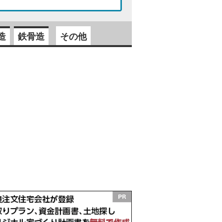
造
鉄骨造
その他