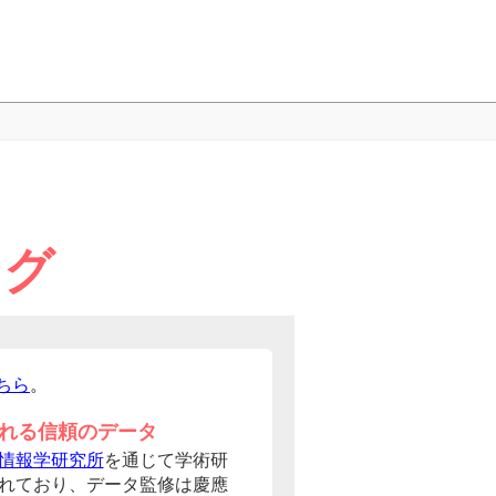
ング
ちら
。
れる信頼のデータ
情報学研究所
を通じて学術研
れており、データ監修は慶應