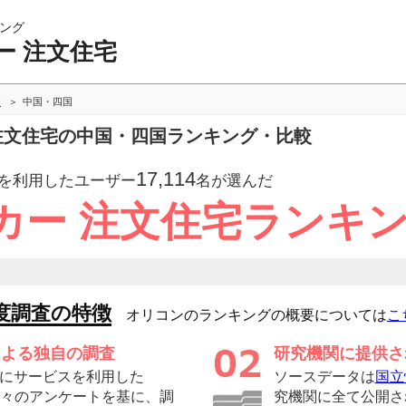
ング
ー 注文住宅
較
中国・四国
 注文住宅の中国・四国ランキング・比較
17,114
を利用したユーザー
名が選んだ
カー 注文住宅ランキ
度調査の特徴
オリコンのランキングの概要については
こ
による独自の調査
研究機関に提供さ
にサービスを利用した
ソースデータは
国立
の方々のアンケートを基に、調
究機関に全て公開さ