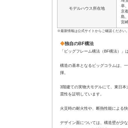
埼
阜
モデルハウス所在地
京
島
宮
※最新情報は公式サイトからご確認ください
独自のBF構法
「ビッグフレーム構法（BF構法）」
構造の基本となるビッグコラムは、一
揮。
3階建ての実物大モデルにて、東日本
震性を証明しています。
火災時の耐火性や、断熱性能による快
デザイン面については、構造壁が少な