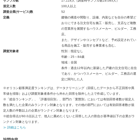
サンプル数
17,114人（調査時サンプル数19,085人）
規定人数
100人以上
調査企業(サービス)数
52
定義
建物の構造や間取り、設備、内装などを自分の希望ど
おりにできる注文住宅を施工・販売し、支店など複数
の営業所を展開するハウスメーカー、ビルダー、工務
店。
また、デザインやコンセプトなど、予め設定されてい
る商品を施工・販売する事業者も含む。
調査対象者
性別：指定なし
年齢：25～84歳
地域：全国
条件：過去12年以内に新築した戸建の注文住宅に在住
であり、かつハウスメーカー、ビルダー、工務店の選
定に関与した人
※オリコン顧客満足度ランキングは、データクリーニング（回収したデータから不正回答や異
常値を排除）および調査対象者条件から外れた回答を除外した上で作成しています。
※「総合ランキング」、「評価項目別」、部門の「業態別」においては有効回答者数が規定人
数を満たした企業のみランクイン対象となります。その他の部門においては有効回答者数が規
定人数の半数以上の企業がランクイン対象となります。
※総合得点が60.0点以上で、他人に薦めたくないと回答した人の割合が基準値以下の企業がラ
ンクイン対象となります。
≫ 詳細はこちら
設問内容