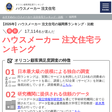
オリコン顧客満足度ランキング
ハウスメーカー 注文住宅
おすすめのハウスメーカー 注文住宅ランキング・比較
福岡県
【2026年】ハウスメーカー 注文住宅の福岡県ランキング・比較
／
／
17,114
最
新
名が選んだ
ハウスメーカー 注文住宅ラ
ンキング
オリコン顧客満足度調査の特徴
日本最大級の規模による独自の調査
同ランキングは、実際にサービスを利用した17,114名の消費者の
方々のアンケートを基に、調査した52企業（サービス）を対象に
徹底比較しています。調査概要は
こちら
。
研究機関に提供される信頼のデータ
ソースデータは
国立情報学研究所
を通じて学術研究機関に全て公
開されており、データ監修は慶應義塾大学理工学部教授・
鈴木秀
男
氏が行っています。
オリコンのランキングの概要については
こちら
。