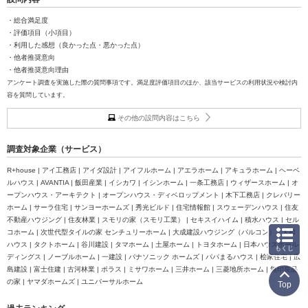
・総合満足度
・評価項目（小項目）
・利用した感想（良かった点・悪かった点）
・他者推奨意向
・他者推奨意向理由
アンケート調査を実施した際の質問事項です。満足度評価項目のほか、該当サービスの利用状況や検討内
容を質問しています。
その他の設問内容はこちら
調査対象企業（サービス）
R+house | アイ工務店 | アイダ設計 | アイフルホーム | アエラホーム | アキュラホーム | ヘーベ
ルハウス | AVANTIA | 飯田産業 | イシカワ | イシンホーム | 一条工務店 | ウィザースホーム | オ
ープンハウス・アーキテクト | オープンハウス・ディベロップメント | 木下工務店 | クレバリー
ホーム | サーラ住宅 | サンヨーホームズ | 秀光ビルド | 住宅情報館 | スウェーデンハウス | 住友
不動産ハウジング | 住友林業 | スモリの家（スモリ工業） | セキスイハイム | 積水ハウス | セル
コホーム | 次世代型タイルの家 センチュリーホーム | 大成建設ハウジング（パルコン） | 大和
ハウス | タクトホーム | 谷川建設 | タマホーム | 土屋ホーム | トヨタホーム | 日本ハウスホール
もくじ
ディングス | ノーブルホーム | 一建設 | パナソニック ホームズ | パパまるハウス | 桧家住宅 | 広
島建設 | 富士住建 | 古河林業 | ポラス | ミサワホーム | 三井ホーム | 三菱地所ホーム | 無印良品
の家 | ヤマダホームズ | ユニバーサルホーム
Top