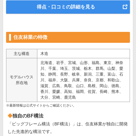
得点・口コミの詳細を見る
住友林業の特徴
主な構造
木造
北海道、岩手、宮城、山形、福島、東京、神奈
川、千葉、埼玉、茨城、栃木、群馬、山梨、愛
知、静岡、長野、岐阜、新潟、三重、富山、石
モデルハウス
川、福井、大阪、兵庫、奈良、京都、和歌山、
所在地
滋賀、広島、鳥取、山口、島根、岡山、徳島、
香川、愛媛、高知、福岡、佐賀、長崎、熊本、
大分、宮崎、鹿児島
※最新情報は公式サイトからご確認ください。
独自のBF構法
「ビッグフレーム構法（BF構法）」は、住友林業が独自に開発
した先進的な構法です。