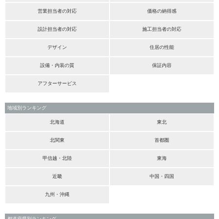
営業担当者の対応
価格の納得感
設計担当者の対応
施工担当者の対応
デザイン
住居の性能
設備・内装の質
保証内容
アフターサービス
地域別ランキング
北海道
東北
北関東
首都圏
甲信越・北陸
東海
近畿
中国・四国
九州・沖縄
都道府県別ランキング