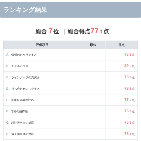
ランキング結果
7
77
総合
位
総合得点
点
.1
評価項目
順位
得点
73
A.
情報のわかりやすさ
.9
点
80
B.
モデルハウス
.0
点
73
C.
ラインナップの充実さ
.8
点
78
D.
打ち合わせのしやすさ
.3
点
77
E.
営業担当者の対応
.2
点
73
F.
価格の納得感
.9
点
75
G.
設計担当者の対応
.7
点
78
H.
施工担当者の対応
.1
点