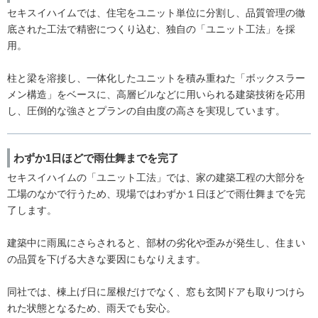
セキスイハイムでは、住宅をユニット単位に分割し、品質管理の徹
底された工法で精密につくり込む、独自の「ユニット工法」を採
用。
柱と梁を溶接し、一体化したユニットを積み重ねた「ボックスラー
メン構造」をベースに、高層ビルなどに用いられる建築技術を応用
し、圧倒的な強さとプランの自由度の高さを実現しています。
わずか1日ほどで雨仕舞までを完了
セキスイハイムの「ユニット工法」では、家の建築工程の大部分を
工場のなかで行うため、現場ではわずか１日ほどで雨仕舞までを完
了します。
建築中に雨風にさらされると、部材の劣化や歪みが発生し、住まい
の品質を下げる大きな要因にもなりえます。
同社では、棟上げ日に屋根だけでなく、窓も玄関ドアも取りつけら
れた状態となるため、雨天でも安心。