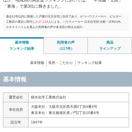
ほか、地域別の満足度ランキングにおいては、「甲信越・北陸」
「東海」で第3位に輝きました。
過去12年以内に新築した戸建の注文住宅に在住であり、かつハウスメーカー、ビルダー、
工務店の選定に関与した
17,114人
による、ハウスメーカー 注文住宅別 比較・評判の内、
セキスイハイムを選んだ利用者の声や各項目の得点を紹介。
基本情報
利用者の声
商品
ランキング結果
（117件）
ラインアップ
基本情報
長所・こだわり
ランキング結果
基本情報
運営会社
積水化学工業株式会社
大阪本社：大阪市北区西天満2丁目4番4号
本社住所
東京本社：東京都港区虎ノ門2丁目10番4号
設立年
1947年