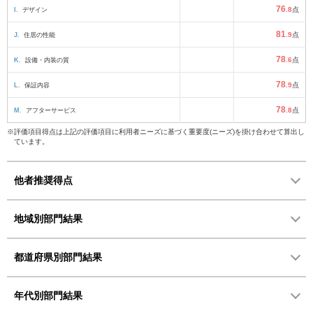
76
I.
デザイン
.8
点
81
J.
住居の性能
.9
点
78
K.
設備・内装の質
.6
点
78
L.
保証内容
.9
点
78
M.
アフターサービス
.8
点
※評価項目得点は上記の評価項目に利用者ニーズに基づく重要度(ニーズ)を掛け合わせて算出し
ています。
他者推奨得点
地域別部門結果
都道府県別部門結果
年代別部門結果