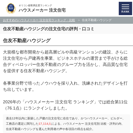
オリコン顧客満足度ランキング
ハウスメーカー 注文住宅
おすすめのハウスメーカー 注文住宅ランキング・比較
住友不動産ハウジング
住友不動産ハウジングの注文住宅の評判・口コミ
住友不動産ハウジング
大規模な都市開発から超高層ビルや高級マンションの建設、さらに
注文住宅から戸建再生事業、ビジネスホテルの運営まで手がける総
合ディベロッパー住友不動産のグループ力を活かし、高品質な住宅
を提供する住友不動産ハウジング。
各事業分野で培ったノウハウを採り入れ、洗練されたデザインを打
ち出しています。
2026年の「ハウスメーカー 注文住宅 ランキング」では総合第11位
（76.1点）にランクインしました。
過去12年以内に新築した戸建の注文住宅に在住であり、かつハウスメーカー、ビルダー、
工務店の選定に関与した
17,114人
による、ハウスメーカー 注文住宅別 比較・評判の内、
住友不動産ハウジングを選んだ利用者の声や各項目の得点を紹介。