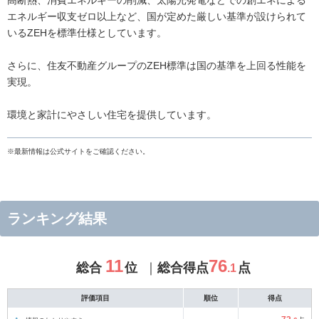
高断熱、消費エネルギーの削減、太陽光発電などでの創エネによる
エネルギー収支ゼロ以上など、国が定めた厳しい基準が設けられて
いるZEHを標準仕様としています。
さらに、住友不動産グループのZEH標準は国の基準を上回る性能を
実現。
環境と家計にやさしい住宅を提供しています。
※最新情報は公式サイトをご確認ください。
ランキング結果
11
76
総合
位
総合得点
点
.1
評価項目
順位
得点