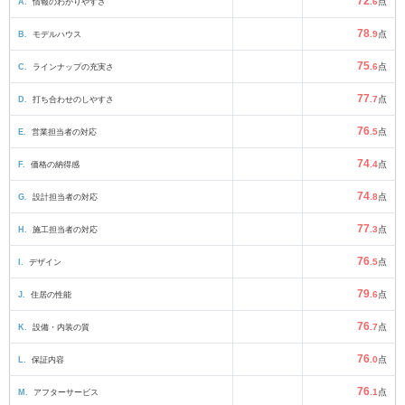
72
A.
情報のわかりやすさ
.6
点
78
B.
モデルハウス
.9
点
75
C.
ラインナップの充実さ
.6
点
77
D.
打ち合わせのしやすさ
.7
点
76
E.
営業担当者の対応
.5
点
74
F.
価格の納得感
.4
点
74
G.
設計担当者の対応
.8
点
77
H.
施工担当者の対応
.3
点
76
I.
デザイン
.5
点
79
J.
住居の性能
.6
点
76
K.
設備・内装の質
.7
点
76
L.
保証内容
.0
点
76
M.
アフターサービス
.1
点