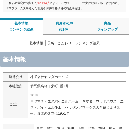
工務店の選定に関与した
17,114人
による、ハウスメーカー 注文住宅別 比較・評判の内、
ヤマダホームズを選んだ利用者の声や各項目の得点を紹介。
基本情報
利用者の声
商品
ランキング結果
（81件）
ラインアップ
基本情報
長所・こだわり
ランキング結果
基本情報
運営会社
株式会社ヤマダホームズ
本社住所
群馬県高崎市栄町1番1号
2018年
※ヤマダ・エスバイエルホーム、ヤマダ・ウッドハウス、エ
設立年
ス・バイ・エル住工、ハウジングワークスの合併により誕
生。母体の設立は1951年
青森、岩手、宮城、秋田、山形、福島、茨城、栃木、群