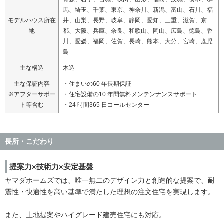
馬、埼玉、千葉、東京、神奈川、新潟、富山、石川、福
モデルハウス所在
井、山梨、長野、岐阜、静岡、愛知、三重、滋賀、京
地
都、大阪、兵庫、奈良、和歌山、岡山、広島、徳島、香
川、愛媛、福岡、佐賀、長崎、熊本、大分、宮崎、鹿児
島
主な構造
木造
主な保証内容
・住まいの60 年長期保証
※アフターサポー
・住宅設備の10 年間無料メンテンナンスサポート
ト等含む
・24 時間365 日コールセンター
長所・こだわり
提案力×技術力×安定基盤
ヤマダホームズでは、唯一無二のデザイン力と創造的な提案で、耐
震性・快適性を高い基準で満たした理想の注文住宅を実現します。
また、土地提案やハイグレード建売住宅にも対応。