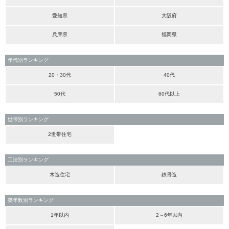
愛知県
大阪府
兵庫県
福岡県
年代別ランキング
20・30代
40代
50代
60代以上
世帯別ランキング
2世帯住宅
工法別ランキング
木造住宅
鉄骨造
築年数別ランキング
1年以内
2～6年以内