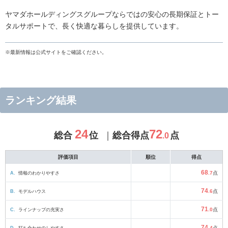
ヤマダホールディングスグループならではの安心の長期保証とトー
タルサポートで、長く快適な暮らしを提供しています。
※最新情報は公式サイトをご確認ください。
ランキング結果
24
72
総合
位
総合得点
点
.0
評価項目
順位
得点
68
A.
情報のわかりやすさ
.7
点
74
B.
モデルハウス
.6
点
71
C.
ラインナップの充実さ
.0
点
74
D.
打ち合わせのしやすさ
.4
点