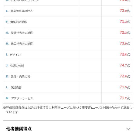
73
E.
営業担当者の対応
.0
点
71
F.
価格の納得感
.3
点
72
G.
設計担当者の対応
.3
点
73
H.
施工担当者の対応
.0
点
72
I.
デザイン
.6
点
74
J.
住居の性能
.7
点
72
K.
設備・内装の質
.6
点
71
L.
保証内容
.5
点
71
M.
アフターサービス
.2
点
※評価項目得点は上記の評価項目に利用者ニーズに基づく重要度(ニーズ)を掛け合わせて算出し
ています。
他者推奨得点