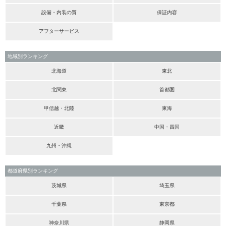
設備・内装の質
保証内容
アフターサービス
地域別ランキング
北海道
東北
北関東
首都圏
甲信越・北陸
東海
近畿
中国・四国
九州・沖縄
都道府県別ランキング
茨城県
埼玉県
千葉県
東京都
神奈川県
静岡県