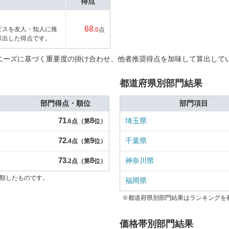
得点
68
ビスを友人・知人に推
.0
点
算出した得点です。
ニーズに基づく重要度の掛け合わせ、他者推奨得点を加味して算出して
都道府県別部門結果
部門得点・順位
部門項目
71
8
埼玉県
.6点（第
位）
72
9
千葉県
.4点（第
位）
73
8
神奈川県
.2点（第
位）
類したものです。
福岡県
※都道府県別部門結果はランキングを
価格帯別部門結果