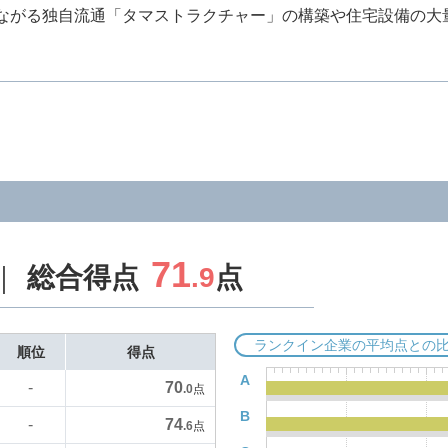
ながる独自流通「タマストラクチャー」の構築や住宅設備の大
71
総合得点
.9
点
ランクイン企業の平均点との
順位
得点
A
70
-
.0
点
B
74
-
.6
点