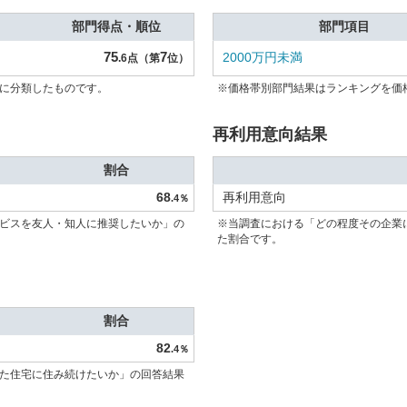
部門得点・順位
部門項目
75
7
2000万円未満
.6点（第
位）
に分類したものです。
※価格帯別部門結果はランキングを価
再利用意向結果
割合
68
再利用意向
.4％
ビスを友人・知人に推奨したいか」の
※当調査における「どの程度その企業
た割合です。
割合
82
.4％
た住宅に住み続けたいか」の回答結果