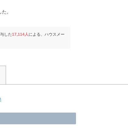
した。
関与した
17,114人
による、ハウスメー
果