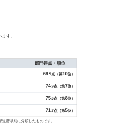
います。
部門得点・順位
69
10
.5点（第
位）
74
7
.9点（第
位）
75
8
.6点（第
位）
71
5
.7点（第
位）
都道府県別に分類したものです。