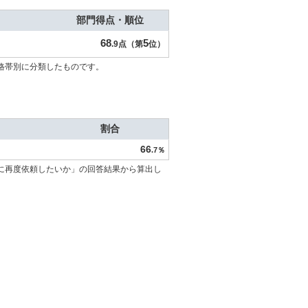
部門得点・順位
68
5
.9点（第
位）
格帯別に分類したものです。
割合
66
.7％
に再度依頼したいか」の回答結果から算出し