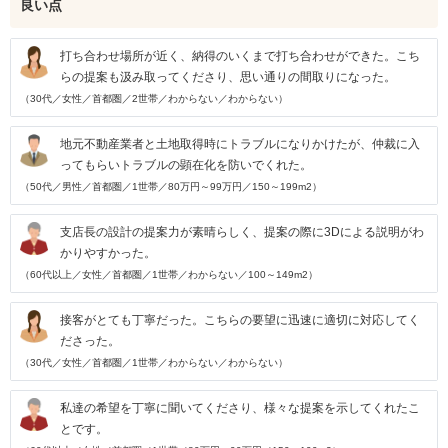
良い点
打ち合わせ場所が近く、納得のいくまで打ち合わせができた。こち
らの提案も汲み取ってくださり、思い通りの間取りになった。
（30代／女性／首都圏／2世帯／わからない／わからない）
地元不動産業者と土地取得時にトラブルになりかけたが、仲裁に入
ってもらいトラブルの顕在化を防いでくれた。
（50代／男性／首都圏／1世帯／80万円～99万円／150～199m2）
支店長の設計の提案力が素晴らしく、提案の際に3Dによる説明がわ
かりやすかった。
（60代以上／女性／首都圏／1世帯／わからない／100～149m2）
接客がとても丁寧だった。こちらの要望に迅速に適切に対応してく
ださった。
（30代／女性／首都圏／1世帯／わからない／わからない）
私達の希望を丁寧に聞いてくださり、様々な提案を示してくれたこ
とです。