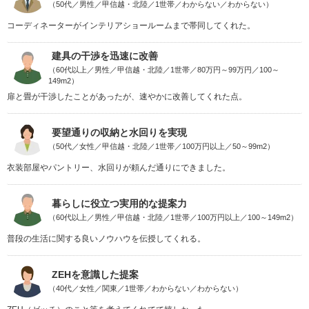
（50代／男性／甲信越・北陸／1世帯／わからない／わからない）
コーディネーターがインテリアショールームまで帯同してくれた。
建具の干渉を迅速に改善
（60代以上／男性／甲信越・北陸／1世帯／80万円～99万円／100～
149m2）
扉と畳が干渉したことがあったが、速やかに改善してくれた点。
要望通りの収納と水回りを実現
（50代／女性／甲信越・北陸／1世帯／100万円以上／50～99m2）
衣装部屋やパントリー、水回りが頼んだ通りにできました。
暮らしに役立つ実用的な提案力
（60代以上／男性／甲信越・北陸／1世帯／100万円以上／100～149m2）
普段の生活に関する良いノウハウを伝授してくれる。
ZEHを意識した提案
（40代／女性／関東／1世帯／わからない／わからない）