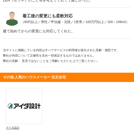
ZEH（ゼッチ）のこと等を考えてくれてて嬉しかった。
着工後の変更にも柔軟対応
（60代以上／男性／甲信越・北陸／1世帯／100万円以上／100～149m2）
建て始めてからの変更にも対応してくれた。
当サイトに掲載している内容はすべてサービスの利用者が提出された見解・感想です。
弊社が内容について正確性を含め一切保証するものではありません。
弊社の見解・ 意見ではないことをご理解いただいた上でご覧ください。
その他 人気のハウスメーカー 注文住宅
アイダ設計