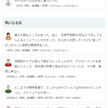
モデルルームは非常に魅力だった。
（40代／男性／首都圏／2世帯／わからない／わからない）
気になる点
施工が雑なところがあった。あと、完成予想図を3Dなどで示しても
らえるとイメージしやすかった。仕上がりが思っていたのと違って
がっかりした箇所が数箇所あった。
（30代／女性／首都圏／1世帯／わからない／わからない）
洗面所のドアが歪んで締まりにくかったので、アフターメンテを依
頼したところ、担当者の作業で歪みがひどくなったが、その後、修
理に来ない。
（60代以上／女性／首都圏／1世帯／わからない／100～149m2）
どこまでが標準装備で、どこからがオプションなのか分かりにくか
った。スケジュールが甘い。
（60代以上／男性／首都圏／1世帯／80万円～99万円／100～149m2）