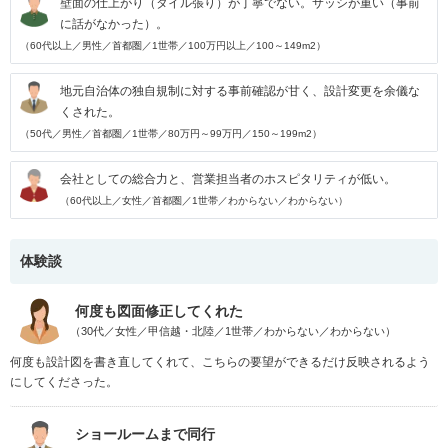
壁面の仕上がり（タイル張り）が丁寧でない。サッシが重い（事前
に話がなかった）。
（60代以上／男性／首都圏／1世帯／100万円以上／100～149m2）
地元自治体の独自規制に対する事前確認が甘く、設計変更を余儀な
くされた。
（50代／男性／首都圏／1世帯／80万円～99万円／150～199m2）
会社としての総合力と、営業担当者のホスピタリティが低い。
（60代以上／女性／首都圏／1世帯／わからない／わからない）
体験談
何度も図面修正してくれた
（30代／女性／甲信越・北陸／1世帯／わからない／わからない）
何度も設計図を書き直してくれて、こちらの要望ができるだけ反映されるよう
にしてくださった。
ショールームまで同行