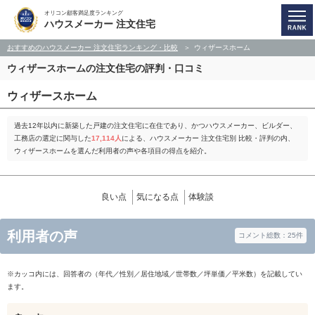
オリコン顧客満足度ランキング
ハウスメーカー 注文住宅
おすすめのハウスメーカー 注文住宅ランキング・比較
ウィザースホーム
ウィザースホームの注文住宅の評判・口コミ
ウィザースホーム
過去12年以内に新築した戸建の注文住宅に在住であり、かつハウスメーカー、ビルダー、
工務店の選定に関与した
17,114人
による、ハウスメーカー 注文住宅別 比較・評判の内、
ウィザースホームを選んだ利用者の声や各項目の得点を紹介。
良い点
気になる点
体験談
利用者の声
コメント総数：25件
※カッコ内には、回答者の（年代／性別／居住地域／世帯数／坪単価／平米数）を記載してい
ます。