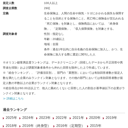
規定人数
100人以上
調査企業数
29社
定義
生命保険は、人間の生命や病気・ケガにかかわる損失を保障す
ることを目的とする保険のこと。死亡時に保険金が支払われる
「死亡保険」を対象とし、保険商品においては、「終身保
険」、「定期保険」、「収入保障保険」を対象とする。
調査対象者
性別：指定なし
年齢：20歳以上
地域：全国
条件：過去1年以内に自分名義の生命保険に加入し、かつ、生
命保険に加入する際に選定に関与した人
※オリコン顧客満足度ランキングは、データクリーニング（回収したデータから不正回答や異
常値を排除）および調査対象者条件から外れた回答を除外した上で作成しています。
※「総合ランキング」、「評価項目別」、部門の「業態別」においては有効回答者数が規定人
数を満たした企業のみランクイン対象となります。その他の部門においては有効回答者数が規
定人数の半数以上の企業がランクイン対象となります。
※総合得点が60.00点以上で、他人に薦めたくないと回答した人の割合が基準値以下の企業がラ
ンクイン対象となります。
≫ 詳細はこちら
過去ランキング
2025年
2024年
2023年
2022年
2021年
2020年
2019年
2018年
2016年（終身型）
2016年（定期型）
2015年