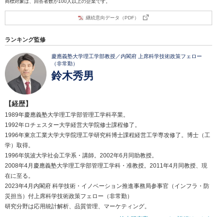
商標対象は、回答者数が100人以上の企業です。
継続意向データ（PDF）
ランキング監修
慶應義塾大学理工学部教授／内閣府 上席科学技術政策フェロー
（非常勤）
鈴木秀男
【経歴】
1989年慶應義塾大学理工学部管理工学科卒業。
1992年ロチェスター大学経営大学院修士課程修了。
1996年東京工業大学大学院理工学研究科博士課程経営工学専攻修了。博士（工
学）取得。
1996年筑波大学社会工学系・講師。2002年6月同助教授。
2008年4月慶應義塾大学理工学部管理工学科・准教授。2011年4月同教授、現
在に至る。
2023年4月内閣府 科学技術・イノベーション推進事務局参事官（インフラ・防
災担当）付上席科学技術政策フェロー（非常勤）
研究分野は応用統計解析、品質管理、マーケティング。