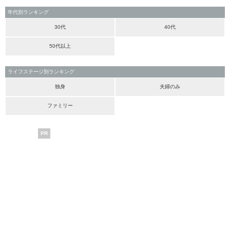
年代別ランキング
30代
40代
50代以上
ライフステージ別ランキング
独身
夫婦のみ
ファミリー
PR