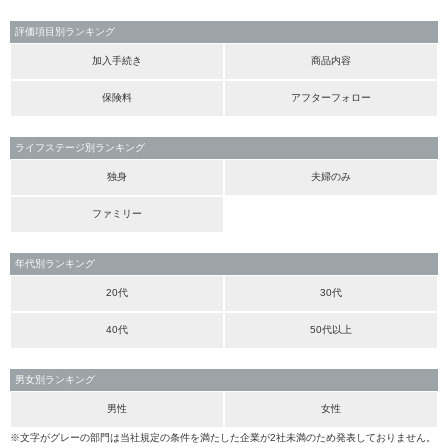
評価項目別ランキング
加入手続き
商品内容
保険料
アフターフォロー
ライフステージ別ランキング
独身
夫婦のみ
ファミリー
年代別ランキング
20代
30代
40代
50代以上
男女別ランキング
男性
女性
※文字がグレーの部門は当社規定の条件を満たした企業が2社未満のため発表しておりません。