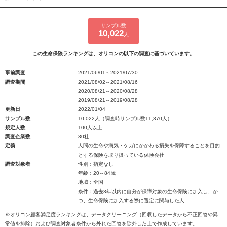
サンプル数
10,022
人
この生命保険ランキングは、オリコンの以下の調査に基づいています。
事前調査
2021/06/01～2021/07/30
調査期間
2021/08/02～2021/08/16
2020/08/21～2020/08/28
2019/08/21～2019/08/28
更新日
2022/01/04
サンプル数
10,022人（調査時サンプル数11,370人）
規定人数
100人以上
調査企業数
30社
定義
人間の生命や病気・ケガにかかわる損失を保障することを目的
とする保険を取り扱っている保険会社
調査対象者
性別：指定なし
年齢：20～84歳
地域：全国
条件：過去3年以内に自分が保障対象の生命保険に加入し、か
つ、生命保険に加入する際に選定に関与した人
※オリコン顧客満足度ランキングは、データクリーニング（回収したデータから不正回答や異
常値を排除）および調査対象者条件から外れた回答を除外した上で作成しています。