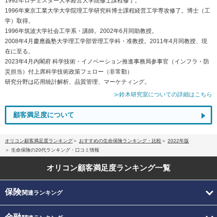
1992年ロチェスター大学経営大学院修士課程修了。
1996年東京工業大学大学院理工学研究科博士課程経営工学専攻修了。博士（工
学）取得。
1996年筑波大学社会工学系・講師。2002年6月同助教授。
2008年4月慶應義塾大学理工学部管理工学科・准教授。2011年4月同教授、現
在に至る。
2023年4月内閣府 科学技術・イノベーション推進事務局参事官（インフラ・防
災担当）付上席科学技術政策フェロー（非常勤）
研究分野は応用統計解析、品質管理、マーケティング。
≫鈴木研究室についての詳細はこちら
顧客満足度について
オリコン顧客満足度ランキング
おすすめの生命保険ランキング・比較
2022年版
生命保険の20代ランキング・口コミ情報
オリコン顧客満足度
ランキング一覧
保険
関連ランキング