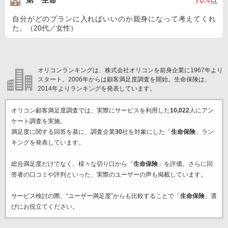
70
.4
点
自分がどのプランに入ればいいのか親身になって考えてくれ
た。（20代／女性）
オリコンランキングは、株式会社オリコンを前身企業に1967年より
スタート。2006年からは顧客満足度調査を開始。生命保険は、
2014年よりランキングを発表しています。
オリコン顧客満足度調査では、実際にサービスを利用した
10,022
人にアン
ケート調査を実施。
満足度に関する回答を基に、調査企業
30
社を対象にした「
生命保険
」ラン
キングを発表しています。
総合満足度だけでなく、様々な切り口から「
生命保険
」を評価。さらに回
答者の口コミや評判といった、実際のユーザーの声も掲載しています。
サービス検討の際、“ユーザー満足度”からも比較することで「
生命保険
」選
びにお役立てください。