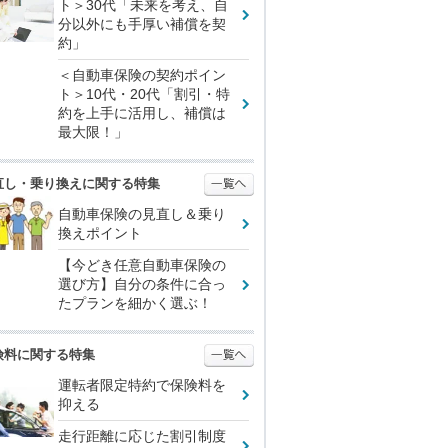
ト＞30代「未来を考え、自
分以外にも手厚い補償を契
約」
＜自動車保険の契約ポイン
ト＞10代・20代「割引・特
約を上手に活用し、補償は
最大限！」
直し・乗り換えに関する特集
自動車保険の見直し＆乗り
換えポイント
【今どき任意自動車保険の
選び方】自分の条件に合っ
たプランを細かく選ぶ！
険料に関する特集
運転者限定特約で保険料を
抑える
走行距離に応じた割引制度