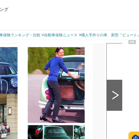
ング
>
>
車保険ランキング・比較
自動車保険ニュース
職人手作りの車、新型『ビュート
PR