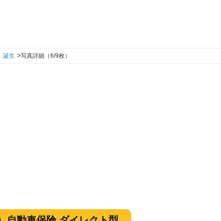
>
』誕生
写真詳細（6/9枚）
自動車保険 ダイレクト型