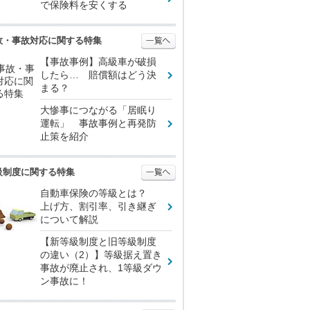
で保険料を安くする
故・事故対応に関する特集
【事故事例】高級車が破損
したら… 賠償額はどう決
まる？
大惨事につながる「居眠り
運転」 事故事例と再発防
止策を紹介
級制度に関する特集
自動車保険の等級とは？
上げ方、割引率、引き継ぎ
について解説
【新等級制度と旧等級制度
の違い（2）】等級据え置き
事故が廃止され、1等級ダウ
ン事故に！