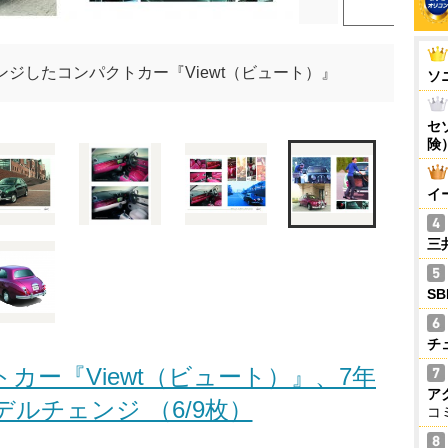
ジしたコンパクトカー『Viewt（ビュート）』
ソ
セ
険
イ
三
S
チ
カー『Viewt（ビュート）』、7年
ア
ルチェンジ （6/9枚）
コ