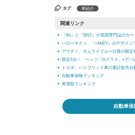
タグ
車紹介
関連リンク
『86』と『BRZ』が英国専門誌のカー
ハローキティ、『i-MiEV』のデザイン
アウディ、サムライブルー仕様の限定車『
限定5台！ ベンツ「Gクラス」×アパレ
トヨタ、ハイブリッド車の累計販売台数4
自動車保険ランキング
車買取ランキング
自動車保