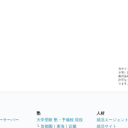
当サイ
タ等）
株式会
許可な
ります
塾
人材
ーサーバー
大学受験 塾・予備校 現役
就活エージェン
└
首都圏
｜
東海
｜
近畿
就活サイト