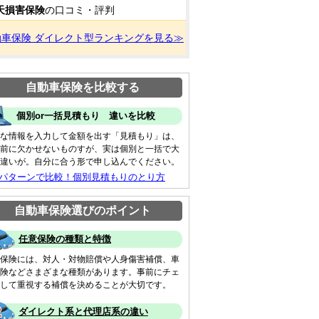
天損害保険
の口コミ・評判
動車保険 ダイレクト型ランキングを見る≫
自動車保険を比較する
個別or一括見積もり 違いを比較
な情報を入力して金額を出す「見積もり」は、
前に欠かせないものすが、実は個別と一括で大
違いが。自分に合う形で申し込んでください。
 パターンで比較！個別見積もりのとり方
自動車保険選びのポイント
任意保険の種類と特徴
保険には、対人・対物賠償や人身傷害補償、車
険などさまざまな種類があります。事前にチェ
して重視する補償を決めることが大切です。
ダイレクト系と代理店系の違い