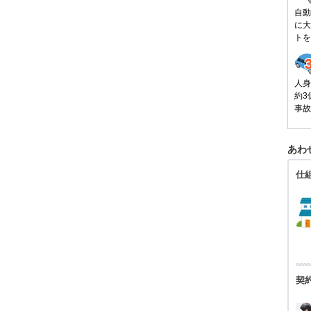
自動
に大
トを
人身
約3
事故
あわ
仕
契