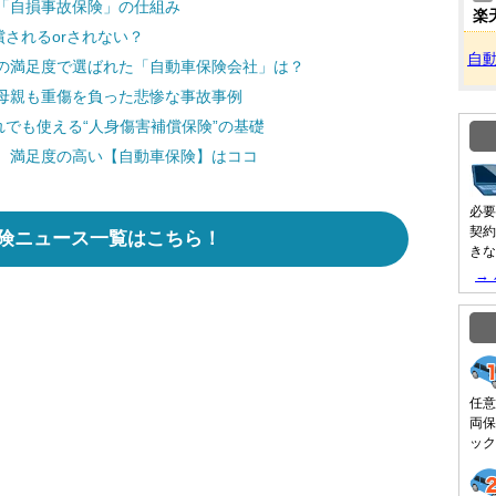
「自損事故保険」の仕組み
楽
償されるorされない？
自
の満足度で選ばれた「自動車保険会社」は？
母親も重傷を負った悲惨な事故事例
れでも使える“人身傷害補償保険”の基礎
 満足度の高い【自動車保険】はココ
必要
契約
険ニュース一覧はこちら！
きな
→
任意
両保
ック