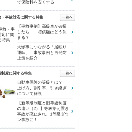
で保険料を安くする
故・事故対応に関する特集
【事故事例】高級車が破損
したら… 賠償額はどう決
まる？
大惨事につながる「居眠り
運転」 事故事例と再発防
止策を紹介
級制度に関する特集
自動車保険の等級とは？
上げ方、割引率、引き継ぎ
について解説
【新等級制度と旧等級制度
の違い（2）】等級据え置き
事故が廃止され、1等級ダウ
ン事故に！