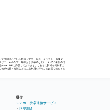
トで公開されている情報（文字、写真、イラスト、画像デー
及びこれらの配置・編集および構造などについての著作権は
社oricon MEに帰属しております。これらの情報を権利者の
く無断転載・複製などの二次利用を行うことは固く禁じてお
。
通信
ト
スマホ・携帯通信サービス
└
格安SIM