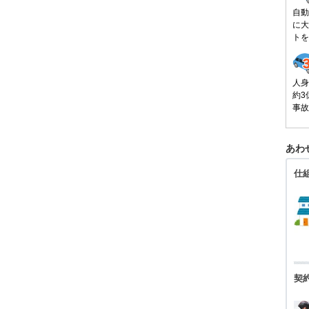
自動
に大
トを
人身
約3
事故
あわ
仕
契