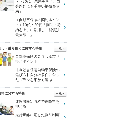
ト＞30代「未来を考え、自
分以外にも手厚い補償を契
約」
＜自動車保険の契約ポイン
ト＞10代・20代「割引・特
約を上手に活用し、補償は
最大限！」
直し・乗り換えに関する特集
自動車保険の見直し＆乗り
換えポイント
【今どき任意自動車保険の
選び方】自分の条件に合っ
たプランを細かく選ぶ！
険料に関する特集
運転者限定特約で保険料を
抑える
走行距離に応じた割引制度