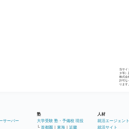
当サイ
タ等）
株式会
許可な
ります
塾
人材
ーサーバー
大学受験 塾・予備校 現役
就活エージェン
└
首都圏
｜
東海
｜
近畿
就活サイト