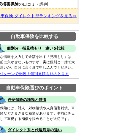
天損害保険
の口コミ・評判
動車保険 ダイレクト型ランキングを見る≫
自動車保険を比較する
個別or一括見積もり 違いを比較
な情報を入力して金額を出す「見積もり」は、
前に欠かせないものすが、実は個別と一括で大
違いが。自分に合う形で申し込んでください。
 パターンで比較！個別見積もりのとり方
自動車保険選びのポイント
任意保険の種類と特徴
保険には、対人・対物賠償や人身傷害補償、車
険などさまざまな種類があります。事前にチェ
して重視する補償を決めることが大切です。
ダイレクト系と代理店系の違い