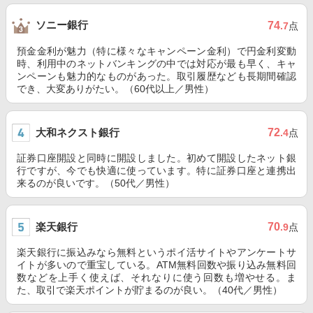
ソニー銀行
74
.7
点
預金金利が魅力（特に様々なキャンペーン金利）で円金利変動
時、利用中のネットバンキングの中では対応が最も早く、キャ
ンペーンも魅力的なものがあった。取引履歴なども長期間確認
でき、大変ありがたい。（60代以上／男性）
大和ネクスト銀行
72
.4
点
証券口座開設と同時に開設しました。初めて開設したネット銀
行ですが、今でも快適に使っています。特に証券口座と連携出
来るのが良いです。（50代／男性）
楽天銀行
70
.9
点
楽天銀行に振込みなら無料というポイ活サイトやアンケートサ
イトが多いので重宝している。ATM無料回数や振り込み無料回
数などを上手く使えば、それなりに使う回数も増やせる。ま
た、取引で楽天ポイントが貯まるのが良い。（40代／男性）