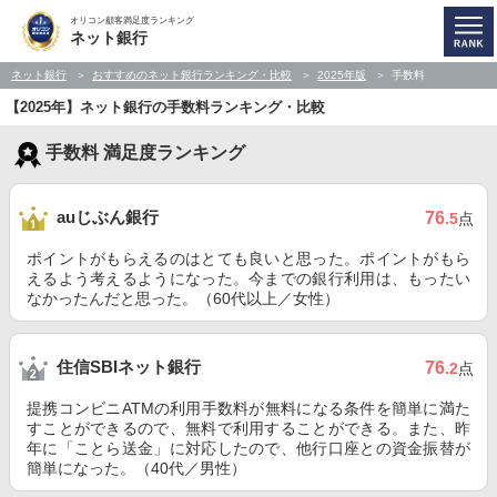
オリコン顧客満足度ランキング
ネット銀行
ネット銀行
おすすめのネット銀行ランキング・比較
2025年版
手数料
【2025年】ネット銀行の手数料ランキング・比較
手数料 満足度ランキング
auじぶん銀行
76
.5
点
ポイントがもらえるのはとても良いと思った。ポイントがもら
えるよう考えるようになった。今までの銀行利用は、もったい
なかったんだと思った。（60代以上／女性）
住信SBIネット銀行
76
.2
点
提携コンビニATMの利用手数料が無料になる条件を簡単に満た
すことができるので、無料で利用することができる。また、昨
年に「ことら送金」に対応したので、他行口座との資金振替が
簡単になった。（40代／男性）