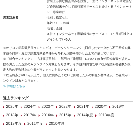
営業上必要な拠点のみを設置し、主にインターネットや電話な
ど通信端末を介して銀行業務サービスを提供する「インターネ
ット専業銀行」
調査対象者
性別：指定なし
年齢：18～79歳
地域：全国
条件：インターネット専業銀行のサービスに、1ヶ月1回以上ロ
グインしている人
※オリコン顧客満足度ランキングは、データクリーニング（回収したデータから不正回答や異
常値を排除）および調査対象者条件から外れた回答を除外した上で作成しています。
※「総合ランキング」、「評価項目別」、部門の「業態別」においては有効回答者数が規定人
数を満たした企業のみランクイン対象となります。その他の部門においては有効回答者数が規
定人数の半数以上の企業がランクイン対象となります。
※総合得点が60.0点以上で、他人に薦めたくないと回答した人の割合が基準値以下の企業がラ
ンクイン対象となります。
≫ 詳細はこちら
過去ランキング
2025年
2024年
2023年
2022年
2021年
2020年
2019年
2018年
2017年
2016年
2015年
2014年度
2013年度
2012年度
2011年度
2010年度