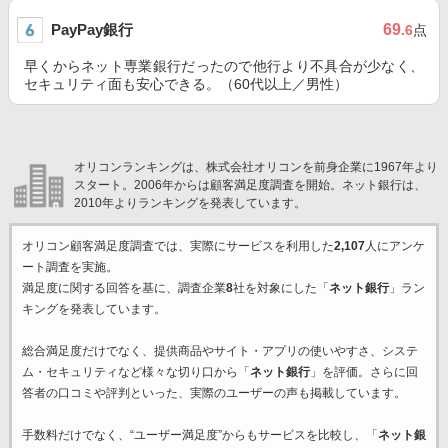
PayPay銀行
69
.6
点
早くからネット専業銀行だったので他行より不具合が少なく、
セキュリティ面も安心できる。（60代以上／男性）
オリコンランキングは、株式会社オリコンを前身企業に1967年より
スタート。2006年からは顧客満足度調査を開始。ネット銀行は、
2010年よりランキングを発表しています。
オリコン顧客満足度調査では、実際にサービスを利用した
2,107
人にアンケ
ート調査を実施。
満足度に関する回答を基に、調査企業
8
社を対象にした「
ネット銀行
」ラン
キングを発表しています。
総合満足度だけでなく、提供商品やサイト・アプリの使いやすさ、システ
ム・セキュリティなど様々な切り口から「
ネット銀行
」を評価。さらに回
答者の口コミや評判といった、実際のユーザーの声も掲載しています。
手数料だけでなく、“ユーザー満足度”からもサービスを比較し、「
ネット銀