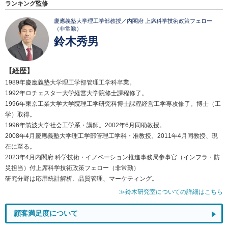
ランキング監修
慶應義塾大学理工学部教授／内閣府 上席科学技術政策フェロー
（非常勤）
鈴木秀男
【経歴】
1989年慶應義塾大学理工学部管理工学科卒業。
1992年ロチェスター大学経営大学院修士課程修了。
1996年東京工業大学大学院理工学研究科博士課程経営工学専攻修了。博士（工
学）取得。
1996年筑波大学社会工学系・講師。2002年6月同助教授。
2008年4月慶應義塾大学理工学部管理工学科・准教授。2011年4月同教授、現
在に至る。
2023年4月内閣府 科学技術・イノベーション推進事務局参事官（インフラ・防
災担当）付上席科学技術政策フェロー（非常勤）
研究分野は応用統計解析、品質管理、マーケティング。
≫鈴木研究室についての詳細はこちら
顧客満足度について