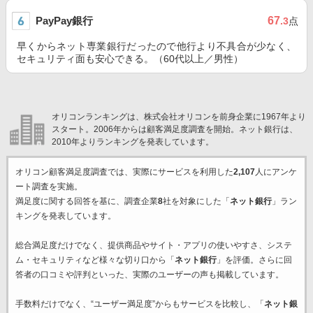
PayPay銀行
67
.3
点
早くからネット専業銀行だったので他行より不具合が少なく、
セキュリティ面も安心できる。（60代以上／男性）
オリコンランキングは、株式会社オリコンを前身企業に1967年より
スタート。2006年からは顧客満足度調査を開始。ネット銀行は、
2010年よりランキングを発表しています。
オリコン顧客満足度調査では、実際にサービスを利用した
2,107
人にアンケ
ート調査を実施。
満足度に関する回答を基に、調査企業
8
社を対象にした「
ネット銀行
」ラン
キングを発表しています。
総合満足度だけでなく、提供商品やサイト・アプリの使いやすさ、システ
ム・セキュリティなど様々な切り口から「
ネット銀行
」を評価。さらに回
答者の口コミや評判といった、実際のユーザーの声も掲載しています。
手数料だけでなく、“ユーザー満足度”からもサービスを比較し、「
ネット銀