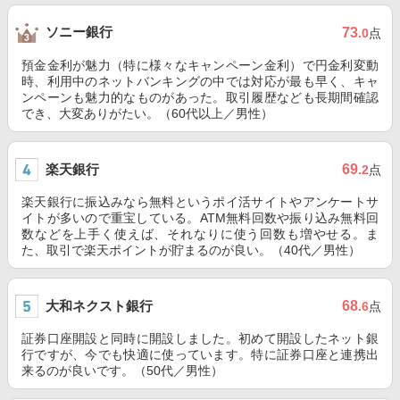
ソニー銀行
73
.0
点
預金金利が魅力（特に様々なキャンペーン金利）で円金利変動
時、利用中のネットバンキングの中では対応が最も早く、キャ
ンペーンも魅力的なものがあった。取引履歴なども長期間確認
でき、大変ありがたい。（60代以上／男性）
楽天銀行
69
.2
点
楽天銀行に振込みなら無料というポイ活サイトやアンケートサ
イトが多いので重宝している。ATM無料回数や振り込み無料回
数などを上手く使えば、それなりに使う回数も増やせる。ま
た、取引で楽天ポイントが貯まるのが良い。（40代／男性）
大和ネクスト銀行
68
.6
点
証券口座開設と同時に開設しました。初めて開設したネット銀
行ですが、今でも快適に使っています。特に証券口座と連携出
来るのが良いです。（50代／男性）