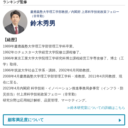
ランキング監修
慶應義塾大学理工学部教授／内閣府 上席科学技術政策フェロー
（非常勤）
鈴木秀男
【経歴】
1989年慶應義塾大学理工学部管理工学科卒業。
1992年ロチェスター大学経営大学院修士課程修了。
1996年東京工業大学大学院理工学研究科博士課程経営工学専攻修了。博士（工
学）取得。
1996年筑波大学社会工学系・講師。2002年6月同助教授。
2008年4月慶應義塾大学理工学部管理工学科・准教授。2011年4月同教授、現
在に至る。
2023年4月内閣府 科学技術・イノベーション推進事務局参事官（インフラ・防
災担当）付上席科学技術政策フェロー（非常勤）
研究分野は応用統計解析、品質管理、マーケティング。
≫鈴木研究室についての詳細はこちら
顧客満足度について