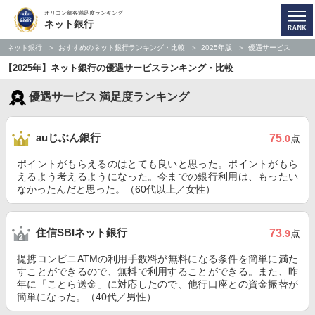
オリコン顧客満足度ランキング
ネット銀行
ネット銀行
おすすめのネット銀行ランキング・比較
2025年版
優遇サービス
【2025年】ネット銀行の優遇サービスランキング・比較
優遇サービス 満足度ランキング
auじぶん銀行
75
.0
点
ポイントがもらえるのはとても良いと思った。ポイントがもら
えるよう考えるようになった。今までの銀行利用は、もったい
なかったんだと思った。（60代以上／女性）
住信SBIネット銀行
73
.9
点
提携コンビニATMの利用手数料が無料になる条件を簡単に満た
すことができるので、無料で利用することができる。また、昨
年に「ことら送金」に対応したので、他行口座との資金振替が
簡単になった。（40代／男性）