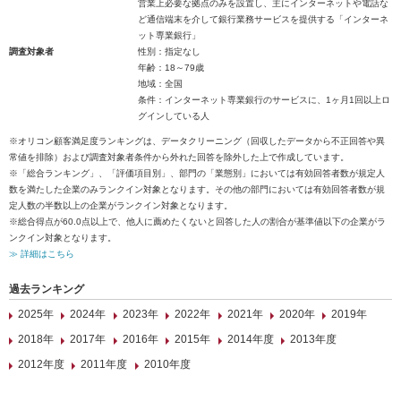
営業上必要な拠点のみを設置し、主にインターネットや電話な
ど通信端末を介して銀行業務サービスを提供する「インターネ
ット専業銀行」
調査対象者
性別：指定なし
年齢：18～79歳
地域：全国
条件：インターネット専業銀行のサービスに、1ヶ月1回以上ロ
グインしている人
※オリコン顧客満足度ランキングは、データクリーニング（回収したデータから不正回答や異
常値を排除）および調査対象者条件から外れた回答を除外した上で作成しています。
※「総合ランキング」、「評価項目別」、部門の「業態別」においては有効回答者数が規定人
数を満たした企業のみランクイン対象となります。その他の部門においては有効回答者数が規
定人数の半数以上の企業がランクイン対象となります。
※総合得点が60.0点以上で、他人に薦めたくないと回答した人の割合が基準値以下の企業がラ
ンクイン対象となります。
≫ 詳細はこちら
過去ランキング
2025年
2024年
2023年
2022年
2021年
2020年
2019年
2018年
2017年
2016年
2015年
2014年度
2013年度
2012年度
2011年度
2010年度