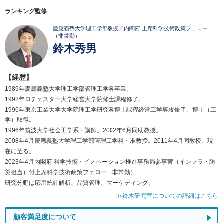
ランキング監修
慶應義塾大学理工学部教授／内閣府 上席科学技術政策フェロー
（非常勤）
鈴木秀男
【経歴】
1989年慶應義塾大学理工学部管理工学科卒業。
1992年ロチェスター大学経営大学院修士課程修了。
1996年東京工業大学大学院理工学研究科博士課程経営工学専攻修了。博士（工
学）取得。
1996年筑波大学社会工学系・講師。2002年6月同助教授。
2008年4月慶應義塾大学理工学部管理工学科・准教授。2011年4月同教授、現
在に至る。
2023年4月内閣府 科学技術・イノベーション推進事務局参事官（インフラ・防
災担当）付上席科学技術政策フェロー（非常勤）
研究分野は応用統計解析、品質管理、マーケティング。
≫鈴木研究室についての詳細はこちら
顧客満足度について