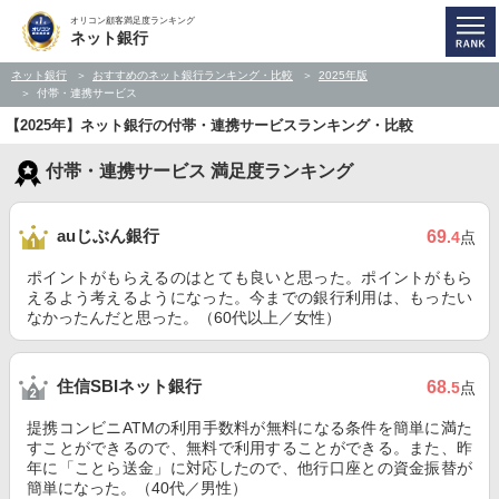
オリコン顧客満足度ランキング
ネット銀行
ネット銀行
おすすめのネット銀行ランキング・比較
2025年版
付帯・連携サービス
【2025年】ネット銀行の付帯・連携サービスランキング・比較
付帯・連携サービス 満足度ランキング
auじぶん銀行
69
.4
点
ポイントがもらえるのはとても良いと思った。ポイントがもら
えるよう考えるようになった。今までの銀行利用は、もったい
なかったんだと思った。（60代以上／女性）
住信SBIネット銀行
68
.5
点
提携コンビニATMの利用手数料が無料になる条件を簡単に満た
すことができるので、無料で利用することができる。また、昨
年に「ことら送金」に対応したので、他行口座との資金振替が
簡単になった。（40代／男性）