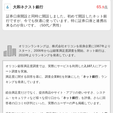
大和ネクスト銀行
65
.9
点
証券口座開設と同時に開設しました。初めて開設したネット銀
行ですが、今でも快適に使っています。特に証券口座と連携出
来るのが良いです。（50代／男性）
オリコンランキングは、株式会社オリコンを前身企業に1967年より
スタート。2006年からは顧客満足度調査を開始。ネット銀行は、
2010年よりランキングを発表しています。
オリコン顧客満足度調査では、実際にサービスを利用した
2,107
人にアンケ
ート調査を実施。
満足度に関する回答を基に、調査企業
8
社を対象にした「
ネット銀行
」ラン
キングを発表しています。
総合満足度だけでなく、提供商品やサイト・アプリの使いやすさ、システ
ム・セキュリティなど様々な切り口から「
ネット銀行
」を評価。さらに回
答者の口コミや評判といった、実際のユーザーの声も掲載しています。