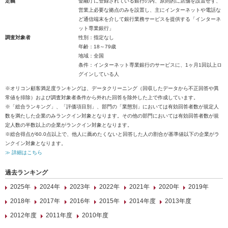
定義
金融庁に登録されている銀行の内、原則的に店舗を設置せず、
営業上必要な拠点のみを設置し、主にインターネットや電話な
ど通信端末を介して銀行業務サービスを提供する「インターネ
ット専業銀行」
調査対象者
性別：指定なし
年齢：18～79歳
地域：全国
条件：インターネット専業銀行のサービスに、1ヶ月1回以上ロ
グインしている人
※オリコン顧客満足度ランキングは、データクリーニング（回収したデータから不正回答や異
常値を排除）および調査対象者条件から外れた回答を除外した上で作成しています。
※「総合ランキング」、「評価項目別」、部門の「業態別」においては有効回答者数が規定人
数を満たした企業のみランクイン対象となります。その他の部門においては有効回答者数が規
定人数の半数以上の企業がランクイン対象となります。
※総合得点が60.0点以上で、他人に薦めたくないと回答した人の割合が基準値以下の企業がラ
ンクイン対象となります。
≫ 詳細はこちら
過去ランキング
2025年
2024年
2023年
2022年
2021年
2020年
2019年
2018年
2017年
2016年
2015年
2014年度
2013年度
2012年度
2011年度
2010年度