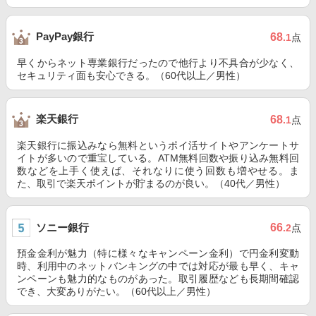
PayPay銀行
68
.1
点
早くからネット専業銀行だったので他行より不具合が少なく、
セキュリティ面も安心できる。（60代以上／男性）
楽天銀行
68
.1
点
楽天銀行に振込みなら無料というポイ活サイトやアンケートサ
イトが多いので重宝している。ATM無料回数や振り込み無料回
数などを上手く使えば、それなりに使う回数も増やせる。ま
た、取引で楽天ポイントが貯まるのが良い。（40代／男性）
ソニー銀行
66
.2
点
預金金利が魅力（特に様々なキャンペーン金利）で円金利変動
時、利用中のネットバンキングの中では対応が最も早く、キャ
ンペーンも魅力的なものがあった。取引履歴なども長期間確認
でき、大変ありがたい。（60代以上／男性）