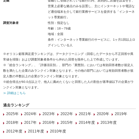
定義
金融庁に登録されている銀行の内、原則的に店舗を設置せず、
営業上必要な拠点のみを設置し、主にインターネットや電話な
ど通信端末を介して銀行業務サービスを提供する「インターネ
ット専業銀行」
調査対象者
性別：指定なし
年齢：18～79歳
地域：全国
条件：インターネット専業銀行のサービスに、1ヶ月1回以上ロ
グインしている人
※オリコン顧客満足度ランキングは、データクリーニング（回収したデータから不正回答や異
常値を排除）および調査対象者条件から外れた回答を除外した上で作成しています。
※「総合ランキング」、「評価項目別」、部門の「業態別」においては有効回答者数が規定人
数を満たした企業のみランクイン対象となります。その他の部門においては有効回答者数が規
定人数の半数以上の企業がランクイン対象となります。
※総合得点が60.0点以上で、他人に薦めたくないと回答した人の割合が基準値以下の企業がラ
ンクイン対象となります。
≫ 詳細はこちら
過去ランキング
2025年
2024年
2023年
2022年
2021年
2020年
2019年
2018年
2017年
2016年
2015年
2014年度
2013年度
2012年度
2011年度
2010年度