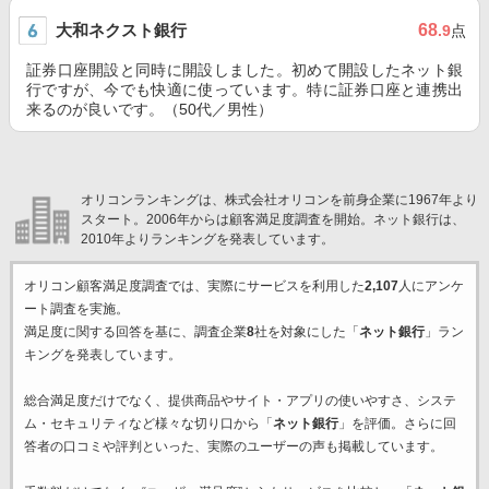
大和ネクスト銀行
68
.9
点
証券口座開設と同時に開設しました。初めて開設したネット銀
行ですが、今でも快適に使っています。特に証券口座と連携出
来るのが良いです。（50代／男性）
オリコンランキングは、株式会社オリコンを前身企業に1967年より
スタート。2006年からは顧客満足度調査を開始。ネット銀行は、
2010年よりランキングを発表しています。
オリコン顧客満足度調査では、実際にサービスを利用した
2,107
人にアンケ
ート調査を実施。
満足度に関する回答を基に、調査企業
8
社を対象にした「
ネット銀行
」ラン
キングを発表しています。
総合満足度だけでなく、提供商品やサイト・アプリの使いやすさ、システ
ム・セキュリティなど様々な切り口から「
ネット銀行
」を評価。さらに回
答者の口コミや評判といった、実際のユーザーの声も掲載しています。