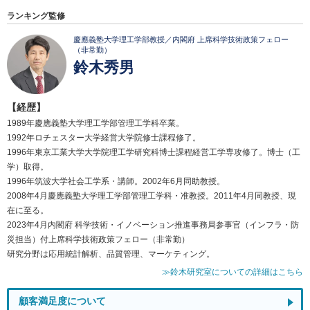
ランキング監修
慶應義塾大学理工学部教授／内閣府 上席科学技術政策フェロー
（非常勤）
鈴木秀男
【経歴】
1989年慶應義塾大学理工学部管理工学科卒業。
1992年ロチェスター大学経営大学院修士課程修了。
1996年東京工業大学大学院理工学研究科博士課程経営工学専攻修了。博士（工
学）取得。
1996年筑波大学社会工学系・講師。2002年6月同助教授。
2008年4月慶應義塾大学理工学部管理工学科・准教授。2011年4月同教授、現
在に至る。
2023年4月内閣府 科学技術・イノベーション推進事務局参事官（インフラ・防
災担当）付上席科学技術政策フェロー（非常勤）
研究分野は応用統計解析、品質管理、マーケティング。
≫鈴木研究室についての詳細はこちら
顧客満足度について