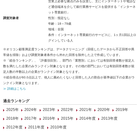
営業上必要な拠点のみを設置し、主にインターネットや電話な
ど通信端末を介して銀行業務サービスを提供する「インターネ
ット専業銀行」
調査対象者
性別：指定なし
年齢：18～79歳
地域：全国
条件：インターネット専業銀行のサービスに、1ヶ月1回以上ロ
グインしている人
※オリコン顧客満足度ランキングは、データクリーニング（回収したデータから不正回答や異
常値を排除）および調査対象者条件から外れた回答を除外した上で作成しています。
※「総合ランキング」、「評価項目別」、部門の「業態別」においては有効回答者数が規定人
数を満たした企業のみランクイン対象となります。その他の部門においては有効回答者数が規
定人数の半数以上の企業がランクイン対象となります。
※総合得点が60.0点以上で、他人に薦めたくないと回答した人の割合が基準値以下の企業がラ
ンクイン対象となります。
≫ 詳細はこちら
過去ランキング
2025年
2024年
2023年
2022年
2021年
2020年
2019年
2018年
2017年
2016年
2015年
2014年度
2013年度
2012年度
2011年度
2010年度