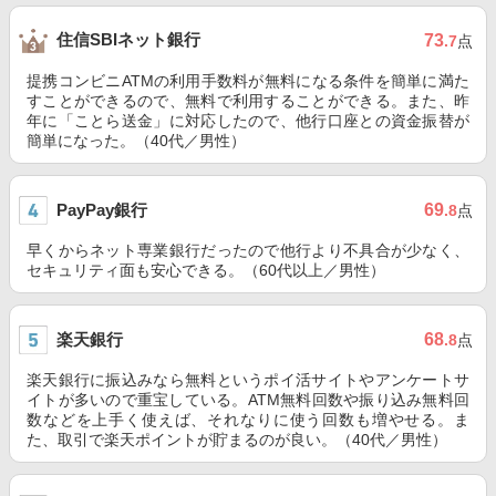
住信SBIネット銀行
73
.7
点
提携コンビニATMの利用手数料が無料になる条件を簡単に満た
すことができるので、無料で利用することができる。また、昨
年に「ことら送金」に対応したので、他行口座との資金振替が
簡単になった。（40代／男性）
PayPay銀行
69
.8
点
早くからネット専業銀行だったので他行より不具合が少なく、
セキュリティ面も安心できる。（60代以上／男性）
楽天銀行
68
.8
点
楽天銀行に振込みなら無料というポイ活サイトやアンケートサ
イトが多いので重宝している。ATM無料回数や振り込み無料回
数などを上手く使えば、それなりに使う回数も増やせる。ま
た、取引で楽天ポイントが貯まるのが良い。（40代／男性）