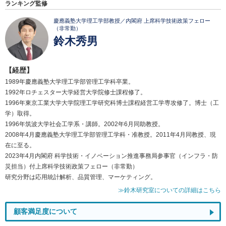
ランキング監修
慶應義塾大学理工学部教授／内閣府 上席科学技術政策フェロー
（非常勤）
鈴木秀男
【経歴】
1989年慶應義塾大学理工学部管理工学科卒業。
1992年ロチェスター大学経営大学院修士課程修了。
1996年東京工業大学大学院理工学研究科博士課程経営工学専攻修了。博士（工
学）取得。
1996年筑波大学社会工学系・講師。2002年6月同助教授。
2008年4月慶應義塾大学理工学部管理工学科・准教授。2011年4月同教授、現
在に至る。
2023年4月内閣府 科学技術・イノベーション推進事務局参事官（インフラ・防
災担当）付上席科学技術政策フェロー（非常勤）
研究分野は応用統計解析、品質管理、マーケティング。
≫鈴木研究室についての詳細はこちら
顧客満足度について