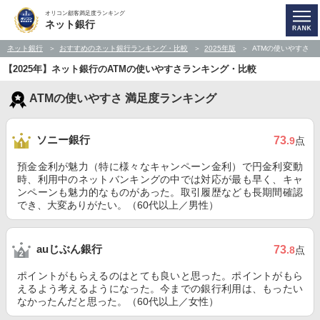
オリコン顧客満足度ランキング
ネット銀行
ネット銀行
おすすめのネット銀行ランキング・比較
2025年版
ATMの使いやすさ
【2025年】ネット銀行のATMの使いやすさランキング・比較
ATMの使いやすさ 満足度ランキング
ソニー銀行
73
.9
点
預金金利が魅力（特に様々なキャンペーン金利）で円金利変動
時、利用中のネットバンキングの中では対応が最も早く、キャ
ンペーンも魅力的なものがあった。取引履歴なども長期間確認
でき、大変ありがたい。（60代以上／男性）
auじぶん銀行
73
.8
点
ポイントがもらえるのはとても良いと思った。ポイントがもら
えるよう考えるようになった。今までの銀行利用は、もったい
なかったんだと思った。（60代以上／女性）