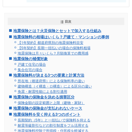
目次
地震保険とは？火災保険とセットで加入する仕組み
地震保険料の相場はいくら？戸建て・マンションの事例
【1年契約】都道府県別の地震保険料目安
【5年契約】長期一括払いの場合の保険料相場
地震保険は月々いくら？月額換算での費用感
地震保険の補償対象
戸建て住宅の場合
集合住宅の場合
地震保険料が決まる3つの要素と計算方法
所在地（都道府県）による保険料率の違い
建物構造（イ構造・ロ構造）による区分の違い
免震・耐震性能による割引適用
地震保険の保険金を決める損害区分
保険金額の設定範囲と上限（建物・家財）
地震保険の保険金が支払われないケース
地震保険料を安く抑える3つのポイント
長期契約（5年）と一括払いで保険料を抑える
耐震等級割引などの割引制度をフル活用する
地震保険料控除で所得税・住民税を軽減する