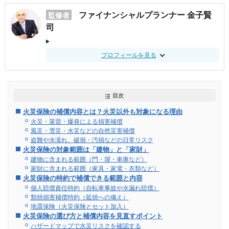
ファイナンシャルプランナー 金子賢
監修者
司
プロフィールを見る
目次
火災保険の補償内容とは？火災以外も対象になる理由
火災・落雷・爆発による損害補償
風災・雪災・水災などの自然災害補償
盗難や水濡れ、破損・汚損などの日常リスク
火災保険の対象範囲は「建物」と「家財」
建物に含まれる範囲（門・塀・車庫など）
家財に含まれる範囲（家具・家電・衣類など）
火災保険の特約で補償できる範囲と内容
個人賠償責任特約（自転車事故や水漏れ賠償）
類焼損害補償特約（延焼への備え）
地震保険（火災保険とセット加入）
火災保険の選び方と補償内容を見直すポイント
ハザードマップで水災リスクを確認する