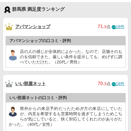
群馬県 満足度ランキング
アパマンショップ
71
.3
点
18件
アパマンショップの口コミ・評判
店の人の感じが全体的によかった。なので、店舗そのも
のを信頼できた。厳しい条件を提示しても、めげずに調
べていただけた。（20代／男性）
いい部屋ネット
70
.3
点
18件
いい部屋ネットの口コミ・評判
県外からの来店予約だったため夕方の来店にしていた
が、内見を希望するも営業時間を過ぎてしまうためこち
らが気にしていると、快く対応してくれたのがありがた
かった。（40代／女性）