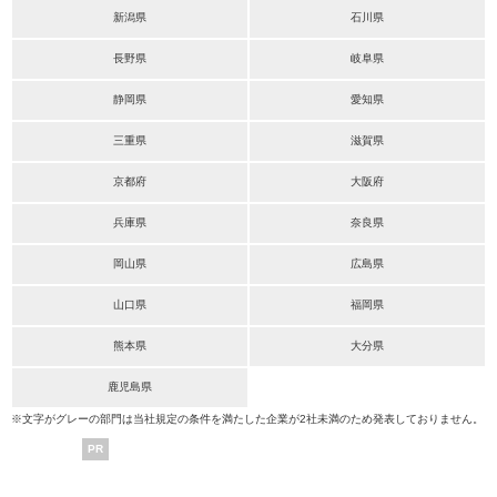
新潟県
石川県
長野県
岐阜県
静岡県
愛知県
三重県
滋賀県
京都府
大阪府
兵庫県
奈良県
岡山県
広島県
山口県
福岡県
熊本県
大分県
鹿児島県
※文字がグレーの部門は当社規定の条件を満たした企業が2社未満のため発表しておりません。
PR