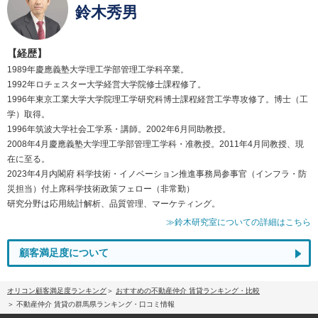
鈴木秀男
【経歴】
1989年慶應義塾大学理工学部管理工学科卒業。
1992年ロチェスター大学経営大学院修士課程修了。
1996年東京工業大学大学院理工学研究科博士課程経営工学専攻修了。博士（工
学）取得。
1996年筑波大学社会工学系・講師。2002年6月同助教授。
2008年4月慶應義塾大学理工学部管理工学科・准教授。2011年4月同教授、現
在に至る。
2023年4月内閣府 科学技術・イノベーション推進事務局参事官（インフラ・防
災担当）付上席科学技術政策フェロー（非常勤）
研究分野は応用統計解析、品質管理、マーケティング。
≫鈴木研究室についての詳細はこちら
顧客満足度について
オリコン顧客満足度ランキング
おすすめの不動産仲介 賃貸ランキング・比較
不動産仲介 賃貸の群馬県ランキング・口コミ情報