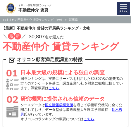
オリコン顧客満足度ランキング
不動産仲介 賃貸
おすすめの不動産仲介 賃貸ランキング・比較
群馬県
【最新】不動産仲介 賃貸の群馬県ランキング・比較
／
／
30,807
最
新
名が選んだ
不動産仲介 賃貸ランキング
オリコン顧客満足度調査の特徴
日本最大級の規模による独自の調査
同ランキングは、実際にサービスを利用した30,807名の消費者の
方々のアンケートを基に、調査企業45社を対象に徹底比較してい
ます。調査概要は
こちら
。
研究機関に提供される信頼のデータ
ソースデータは
国立情報学研究所
を通じて学術研究機関に全て公
開されており、データ監修は慶應義塾大学理工学部教授・
鈴木秀
男
氏が行っています。
オリコンのランキングの概要については
こちら
。