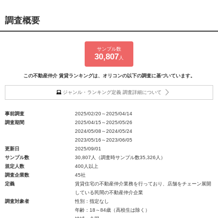
調査概要
サンプル数
30,807
人
この不動産仲介 賃貸ランキングは、オリコンの以下の調査に基づいています。
ジャンル・ランキング定義 調査詳細について
事前調査
2025/02/20～2025/04/14
調査期間
2025/04/15～2025/05/26
2024/05/08～2024/05/24
2023/05/16～2023/06/05
更新日
2025/09/01
サンプル数
30,807人（調査時サンプル数35,326人）
規定人数
400人以上
調査企業数
45社
定義
賃貸住宅の不動産仲介業務を行っており、店舗をチェーン展開
している民間の不動産仲介企業
調査対象者
性別：指定なし
年齢：18～84歳（高校生は除く）