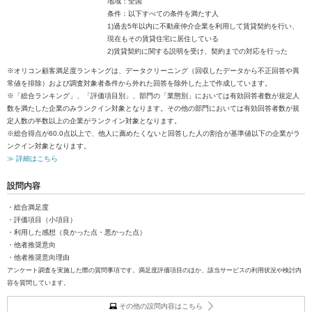
地域：全国
条件：以下すべての条件を満たす人
1)過去5年以内に不動産仲介企業を利用して賃貸契約を行い、
現在もその賃貸住宅に居住している
2)賃貸契約に関する説明を受け、契約までの対応を行った
※オリコン顧客満足度ランキングは、データクリーニング（回収したデータから不正回答や異
常値を排除）および調査対象者条件から外れた回答を除外した上で作成しています。
※「総合ランキング」、「評価項目別」、部門の「業態別」においては有効回答者数が規定人
数を満たした企業のみランクイン対象となります。その他の部門においては有効回答者数が規
定人数の半数以上の企業がランクイン対象となります。
※総合得点が60.0点以上で、他人に薦めたくないと回答した人の割合が基準値以下の企業がラ
ンクイン対象となります。
≫ 詳細はこちら
設問内容
・総合満足度
・評価項目（小項目）
・利用した感想（良かった点・悪かった点）
・他者推奨意向
・他者推奨意向理由
アンケート調査を実施した際の質問事項です。満足度評価項目のほか、該当サービスの利用状況や検討内
容を質問しています。
その他の設問内容はこちら