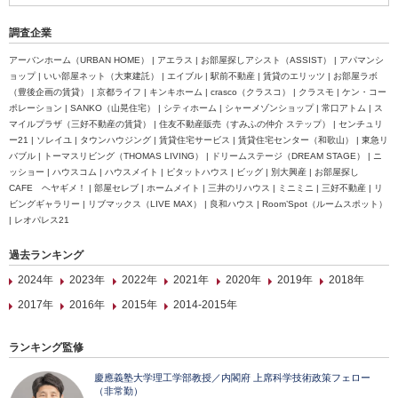
調査企業
アーバンホーム（URBAN HOME） | アエラス | お部屋探しアシスト（ASSIST） | アパマンシ
ョップ | いい部屋ネット（大東建託） | エイブル | 駅前不動産 | 賃貸のエリッツ | お部屋ラボ
（豊後企画の賃貸） | 京都ライフ | キンキホーム | crasco（クラスコ） | クラスモ | ケン・コー
ポレーション | SANKO（山晃住宅） | シティホーム | シャーメゾンショップ | 常口アトム | ス
マイルプラザ（三好不動産の賃貸） | 住友不動産販売（すみふの仲介 ステップ） | センチュリ
ー21 | ソレイユ | タウンハウジング | 賃貸住宅サービス | 賃貸住宅センター（和歌山） | 東急リ
バブル | トーマスリビング（THOMAS LIVING） | ドリームステージ（DREAM STAGE） | ニ
ッショー | ハウスコム | ハウスメイト | ピタットハウス | ビッグ | 別大興産 | お部屋探し
CAFE ヘヤギメ！ | 部屋セレブ | ホームメイト | 三井のリハウス | ミニミニ | 三好不動産 | リ
ビングギャラリー | リブマックス（LIVE MAX） | 良和ハウス | Room’Spot（ルームスポット）
| レオパレス21
過去ランキング
2024年
2023年
2022年
2021年
2020年
2019年
2018年
2017年
2016年
2015年
2014-2015年
ランキング監修
慶應義塾大学理工学部教授／内閣府 上席科学技術政策フェロー
（非常勤）