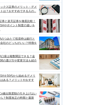
ネックス証券のメリット・デメ
トは？おすすめできる人の...
I証券と楽天証券を徹底比較！
ISAやポイント制度の違いを
説
SAのつみたて投資枠は銀行と
券会社のどっちがいい？特徴を
較
SA口座は複数開設できる？金
機関の選び方や変更方法も紹介
ISAを50代から始めるデメリ
トはある？メリットやおすす
eCo拠出限度額の引き上げはい
から？制度改正の時期と最新