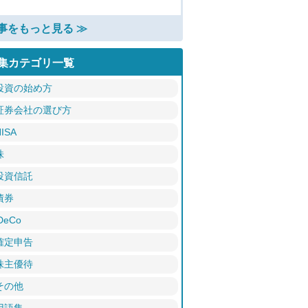
事をもっと見る ≫
集カテゴリ一覧
投資の始め方
証券会社の選び方
ISA
株
投資信託
債券
DeCo
確定申告
株主優待
その他