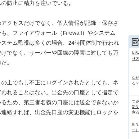
んの防止に精力を注いでいる。
アクセスだけでなく、個人情報が記録・保存さ
、ファイアウォール（Firewall）やシステム
ステム監視は多くの場合、24時間体制で行われ
だけでなく、サーバーや回線の障害に対しても万
NI
り
のだ。
な
の上でもし不正にログインされたとしても、ネ
る？
行われることはない。出金先の口座として指定で
つ
いるため、第三者名義の口座には送金できないか
新N
へ連絡すれば、出金先口座の変更機能にロックを
意
新N
ー