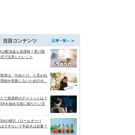
注目コンテンツ
記事一覧へ ≫
SAは配当金も非課税？受け取
方式で注意したいこと
ぜ投資は「やめとけ」と言われ
理由や失敗しないためのポ...
みたて投資枠のデメリットは？
ISAを始める前に知りたい注
点
ISAの移行（ロールオーバ
）はできない？手続きは必要？