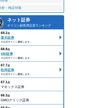
用語集
分析・検証特集
ネット証券
オリコン顧客満足度ランキング
69.2
点
楽天証券
※公式サイトへ遷移します。
68.8
点
SBI証券
※公式サイトへ遷移します。
67.7
点
松井証券
※公式サイトへ遷移します。
67.1
点
マネックス証券
66.3
点
GMOクリック証券
65.9