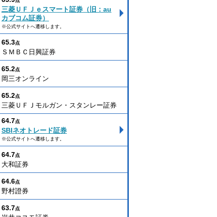
点
三菱ＵＦＪｅスマート証券（旧：au
カブコム証券）
※公式サイトへ遷移します。
65.3
点
ＳＭＢＣ日興証券
65.2
点
岡三オンライン
65.2
点
三菱ＵＦＪモルガン・スタンレー証券
64.7
点
SBIネオトレード証券
※公式サイトへ遷移します。
64.7
点
大和証券
64.6
点
野村證券
63.7
点