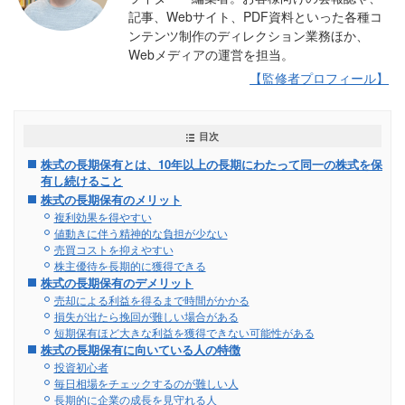
記事、Webサイト、PDF資料といった各種コ
ンテンツ制作のディレクション業務ほか、
Webメディアの運営を担当。
【監修者プロフィール】
目次
株式の長期保有とは、10年以上の長期にわたって同一の株式を保
有し続けること
株式の長期保有のメリット
複利効果を得やすい
値動きに伴う精神的な負担が少ない
売買コストを抑えやすい
株主優待を長期的に獲得できる
株式の長期保有のデメリット
売却による利益を得るまで時間がかかる
損失が出たら挽回が難しい場合がある
短期保有ほど大きな利益を獲得できない可能性がある
株式の長期保有に向いている人の特徴
投資初心者
毎日相場をチェックするのが難しい人
長期的に企業の成長を見守れる人