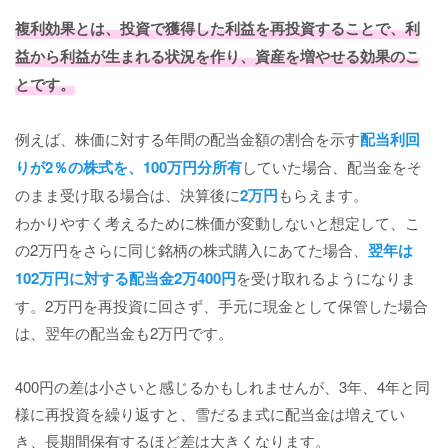
複利効果とは、投資で獲得した利益を再投資することで、利
益から利益が生まれる状況を作り、資産を増やせる効果のこ
とです。
例えば、株価に対する年間の配当金額の割合を示す
配当利回
りが2％の株式を、100万円分所有
していた場合、配当金をそ
のまま受け取る場合は、決算後に
2万円
もらえます。
わかりやすく考えるために株価が変動しないと想定して、こ
の2万円をさらに同じ銘柄の株式購入にあてた場合、
翌年は
102万円に対する配当金2万400円
を受け取れるようになりま
す。2万円を再投資に回さず、手元に現金として保管した場合
は、翌年の配当金も2万円です。
400円の差は小さいと感じるかもしれませんが、3年、4年と同
様に再投資を繰り返すと、雪だるま式に配当金は増えてい
き、長期間保有するほど差は大きくなります。