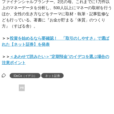
ファイナンシャルプランナー。2児の母。これまでに1万件以
上のマネーデータを分析し、500人以上にマネーの取材を行う
ほか、女性の生き方などをテーマに取材・執筆・記事監修な
ども行っている。著書に『お金が貯まる「体質」のつくり
方』（すばる舎）。
＞＞
投資を始めるなら要確認！ 「取引のしやすさ」で選ば
れた【ネット証券】を発表
＞＞
＜あわせて読みたい＞“定期預金”のイデコを選ぶ場合の
注意ポイント
iDeCo（イデコ）
ネット証券
PR