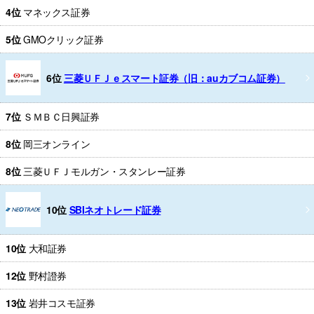
4位
マネックス証券
5位
GMOクリック証券
6位
三菱ＵＦＪｅスマート証券（旧：auカブコム証券）
7位
ＳＭＢＣ日興証券
8位
岡三オンライン
8位
三菱ＵＦＪモルガン・スタンレー証券
10位
SBIネオトレード証券
10位
大和証券
12位
野村證券
13位
岩井コスモ証券