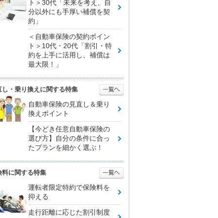
ト＞30代「未来を考え、自
分以外にも手厚い補償を契
約」
＜自動車保険の契約ポイン
ト＞10代・20代「割引・特
約を上手に活用し、補償は
最大限！」
直し・乗り換えに関する特集
自動車保険の見直し＆乗り
換えポイント
【今どき任意自動車保険の
選び方】自分の条件に合っ
たプランを細かく選ぶ！
険料に関する特集
運転者限定特約で保険料を
抑える
走行距離に応じた割引制度