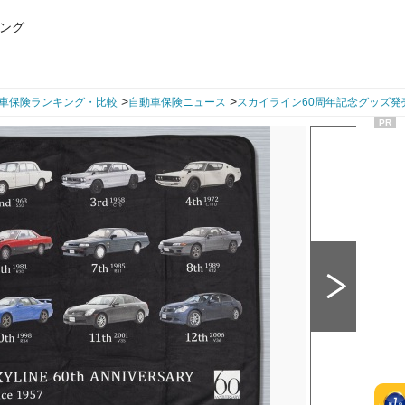
ング
>
>
車保険ランキング・比較
自動車保険ニュース
スカイライン60周年記念グッズ発
PR