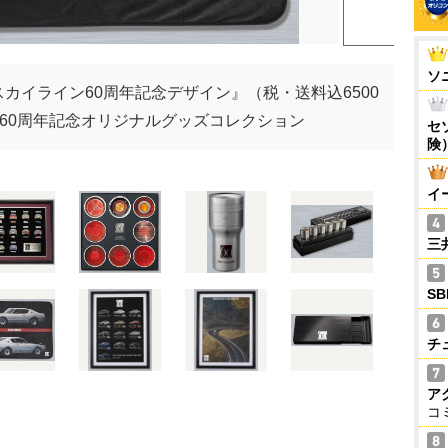
ソ
カイライン60周年記念デザイン』（税・送料込6500
60周年記念オリジナルグッズコレクション
セ
険
イ
三
S
チ
ア
コ