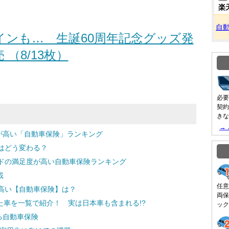
楽
自
インも… 生誕60周年記念グッズ発
売 （8/13枚）
必要
契約
きな
→
が高い「自動車保険」ランキング
はどう変わる？
ドの満足度が高い自動車保険ランキング
載
任意
高い【自動車保険】は？
両保
いた車を一覧で紹介！ 実は日本車も含まれる!?
ック
る自動車保険