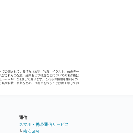
トで公開されている情報（文字、写真、イラスト、画像デー
及びこれらの配置・編集および構造などについての著作権は
社oricon MEに帰属しております。これらの情報を権利者の
く無断転載・複製などの二次利用を行うことは固く禁じてお
。
通信
ト
スマホ・携帯通信サービス
└
格安SIM