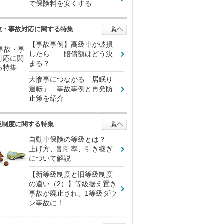
で保険料を安くする
故・事故対応に関する特集
【事故事例】高級車が破損
したら… 賠償額はどう決
まる？
大惨事につながる「居眠り
運転」 事故事例と再発防
止策を紹介
級制度に関する特集
自動車保険の等級とは？
上げ方、割引率、引き継ぎ
について解説
【新等級制度と旧等級制度
の違い（2）】等級据え置き
事故が廃止され、1等級ダウ
ン事故に！