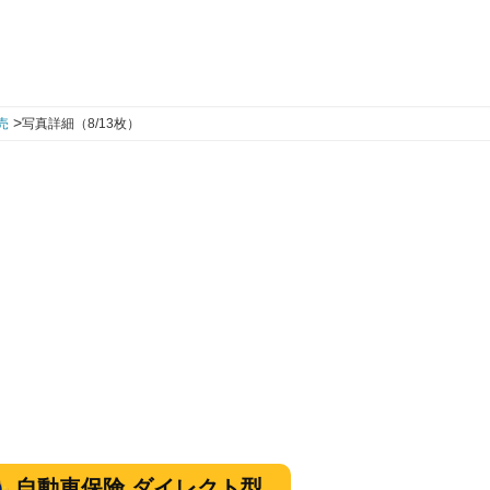
>
売
写真詳細（8/13枚）
自動車保険 ダイレクト型