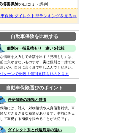
天損害保険
の口コミ・評判
動車保険 ダイレクト型ランキングを見る≫
自動車保険を比較する
個別or一括見積もり 違いを比較
な情報を入力して金額を出す「見積もり」は、
前に欠かせないものすが、実は個別と一括で大
違いが。自分に合う形で申し込んでください。
 パターンで比較！個別見積もりのとり方
自動車保険選びのポイント
任意保険の種類と特徴
保険には、対人・対物賠償や人身傷害補償、車
険などさまざまな種類があります。事前にチェ
して重視する補償を決めることが大切です。
ダイレクト系と代理店系の違い