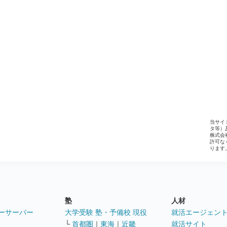
当サイ
タ等）
株式会
許可な
ります
塾
人材
ーサーバー
大学受験 塾・予備校 現役
就活エージェン
└
首都圏
｜
東海
｜
近畿
就活サイト