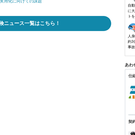
年実用化に向けての課題
自動
に大
トを
険ニュース一覧はこちら！
人身
約3
事故
あわ
仕
契