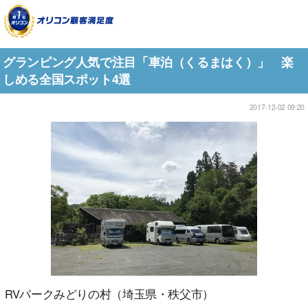
グランピング人気で注目「車泊（くるまはく）」 楽
しめる全国スポット4選
2017-12-02 09:20
RVパークみどりの村（埼玉県・秩父市）