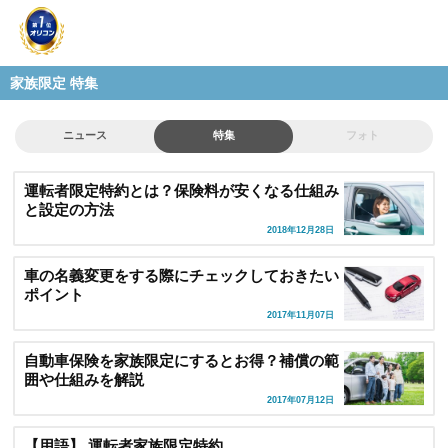
家族限定 特集
ニュース
特集
フォト
運転者限定特約とは？保険料が安くなる仕組み
と設定の方法
2018年12月28日
車の名義変更をする際にチェックしておきたい
ポイント
2017年11月07日
自動車保険を家族限定にするとお得？補償の範
囲や仕組みを解説
2017年07月12日
【用語】 運転者家族限定特約