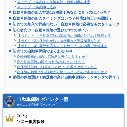
ステップ2：契約する保険会社・補償内容の決定
ステップ3：契約申し込み
自動車保険の加入方法は2種類！あなたに合うのはどっち？
自動車保険の加入タイミングはいつ？補償は何日から開始？
初めての加入で戸惑わない！自動車保険に必要なものをチェック
初心者向け！自動車保険の選び方3つのポイント
【ポイント1】自動車保険の基本的な補償の仕組みを理解する
【ポイント2】保険料が決まる仕組みと等級制度を知る
【ポイント3】事故対応やロードサービスの内容で比較する
初めての自動車保険でよくあるQ&A
Q.軽自動車の場合、保険料は安くなりますか？
Q.自動車保険の最初の支払いはいつですか？
Q.保険証券はいつ届きますか？e証券とは何ですか？
Q.保険の補償は午後4時から始まるというのは本当ですか？
納得の保険選び！満足度の高い自動車保険をランキングで探そう
自動車保険 ダイレクト型
オリコン顧客満足度ランキング
76.5
点
ソニー損害保険