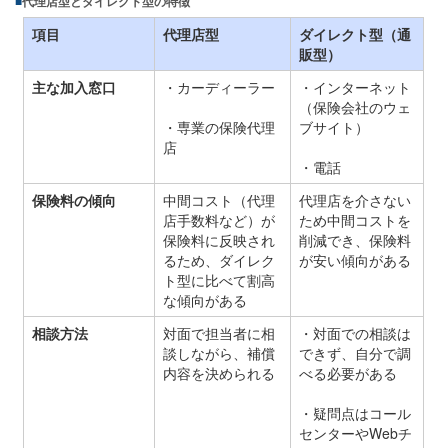
代理店型とダイレクト型の特徴
項目
代理店型
ダイレクト型（通
販型）
主な加入窓口
・カーディーラー
・インターネット
（保険会社のウェ
・専業の保険代理
ブサイト）
店
・電話
保険料の傾向
中間コスト（代理
代理店を介さない
店手数料など）が
ため中間コストを
保険料に反映され
削減でき、保険料
るため、ダイレク
が安い傾向がある
ト型に比べて割高
な傾向がある
相談方法
対面で担当者に相
・対面での相談は
談しながら、補償
できず、自分で調
内容を決められる
べる必要がある
・疑問点はコール
センターやWebチ