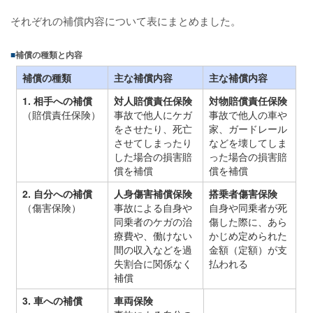
それぞれの補償内容について表にまとめました。
補償の種類と内容
補償の種類
主な補償内容
主な補償内容
1. 相手への補償
対人賠償責任保険
対物賠償責任保険
（賠償責任保険）
事故で他人にケガ
事故で他人の車や
をさせたり、死亡
家、ガードレール
させてしまったり
などを壊してしま
した場合の損害賠
った場合の損害賠
償を補償
償を補償
2. 自分への補償
人身傷害補償保険
搭乗者傷害保険
（傷害保険）
事故による自身や
自身や同乗者が死
同乗者のケガの治
傷した際に、あら
療費や、働けない
かじめ定められた
間の収入などを過
金額（定額）が支
失割合に関係なく
払われる
補償
3. 車への補償
車両保険