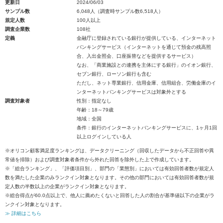
更新日
2024/06/03
サンプル数
6,048人（調査時サンプル数6,518人）
規定人数
100人以上
調査企業数
108社
定義
金融庁に登録されている銀行が提供している、インターネット
バンキングサービス（インターネットを通じて預金の残高照
合、入出金照会、口座振替などを提供するサービス）
なお、「商業施設との連携を主体にする銀行」のイオン銀行、
セブン銀行、ローソン銀行も含む
ただし、ネット専業銀行、信用金庫、信用組合、労働金庫のイ
ンターネットバンキングサービスは対象外とする
調査対象者
性別：指定なし
年齢：18～79歳
地域：全国
条件：銀行のインターネットバンキングサービスに、1ヶ月1回
以上ログインしている人
※オリコン顧客満足度ランキングは、データクリーニング（回収したデータから不正回答や異
常値を排除）および調査対象者条件から外れた回答を除外した上で作成しています。
※「総合ランキング」、「評価項目別」、部門の「業態別」においては有効回答者数が規定人
数を満たした企業のみランクイン対象となります。その他の部門においては有効回答者数が規
定人数の半数以上の企業がランクイン対象となります。
※総合得点が60.0点以上で、他人に薦めたくないと回答した人の割合が基準値以下の企業がラ
ンクイン対象となります。
≫ 詳細はこちら