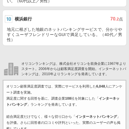
い。（60代以上／男性）
横浜銀行
70
.2
点
地元に根ざした地銀のネットバンキングサービスで、分かりや
すくユーザフレンドリーなGUIで満足している。（40代／男
性）
オリコンランキングは、株式会社オリコンを前身企業に1967年より
スタート。2006年からは顧客満足度調査を開始。インターネットバ
ンキングは、2010年よりランキングを発表しています。
オリコン顧客満足度調査では、実際にサービスを利用した
6,048
人にアンケ
ート調査を実施。
満足度に関する回答を基に、調査企業
108
社を対象にした「
インターネッ
トバンキング
」ランキングを発表しています。
総合満足度だけでなく、様々な切り口から「
インターネットバンキング
」
を評価。さらに回答者の口コミや評判といった、実際のユーザーの声も掲
載しています。