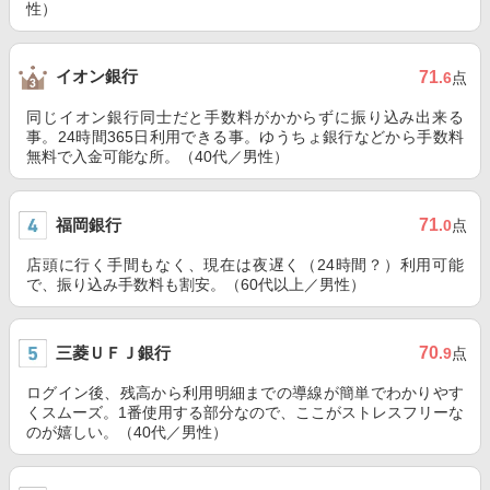
性）
イオン銀行
71
.6
点
同じイオン銀行同士だと手数料がかからずに振り込み出来る
事。24時間365日利用できる事。ゆうちょ銀行などから手数料
無料で入金可能な所。（40代／男性）
福岡銀行
71
.0
点
店頭に行く手間もなく、現在は夜遅く（24時間？）利用可能
で、振り込み手数料も割安。（60代以上／男性）
三菱ＵＦＪ銀行
70
.9
点
ログイン後、残高から利用明細までの導線が簡単でわかりやす
くスムーズ。1番使用する部分なので、ここがストレスフリーな
のが嬉しい。（40代／男性）