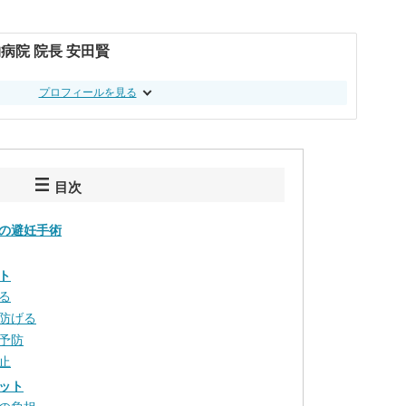
病院 院長 安田賢
プロフィールを見る
目次
の避妊手術
ト
る
防げる
予防
止
ット