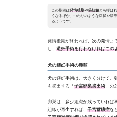
この期間は
発情後期
や
偽妊娠
とも呼ば
くなるほか、つわりのような症状や腹
るようです。
発情後期が終われば、次の発情ま
し、
避妊手術を行わなければこの
犬の避妊手術の種類
犬の避妊手術は、大きく分けて、
も摘出する「
子宮卵巣摘出術
」の
卵巣は、多少組織が残っていれば
組織が再生すれば、
子宮蓄膿症
な