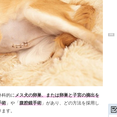
PR
外科的に
メス犬の卵巣、または卵巣と子宮の摘出を
手術
」や「
腹腔鏡手術
」があり、どの方法を採用し
ります。