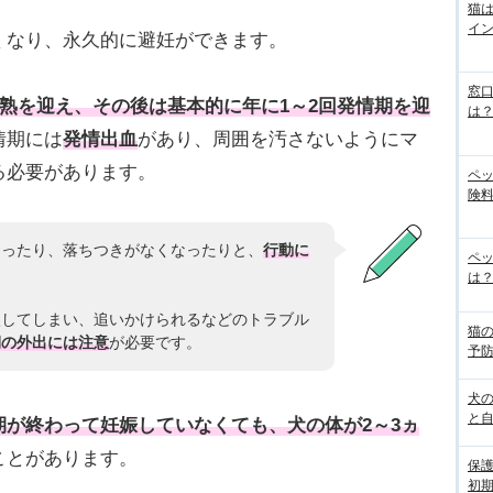
猫
イ
くなり、永久的に避妊ができます。
窓
成熟を迎え、その後は基本的に年に1～2回発情期を迎
は
情期には
発情出血
があり、周囲を汚さないようにマ
る必要があります。
ペ
険料
なったり、落ちつきがなくなったりと、
行動に
ペッ
は？
激してしまい、追いかけられるなどのトラブル
猫
期の外出には注意
が必要です。
予
犬
と
期が終わって妊娠していなくても、犬の体が2～3ヵ
ことがあります。
保
初