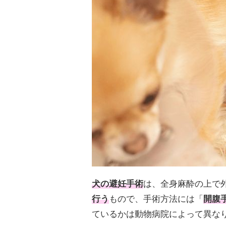
犬の避妊手術
は、全身麻酔の上で
行う
もので、手術方法には「
開腹
ているかは動物病院によって異な