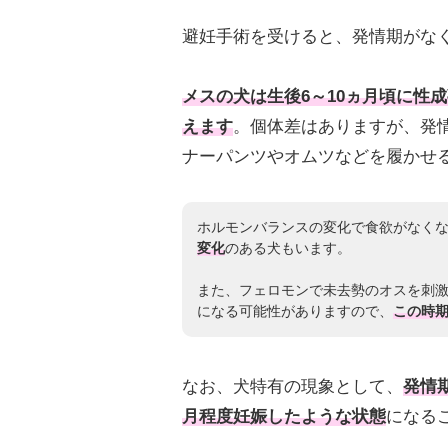
避妊手術を受けると、発情期がな
メスの犬は生後6～10ヵ月頃に性
えます
。個体差はありますが、発
ナーパンツやオムツなどを履かせ
ホルモンバランスの変化で食欲がなく
変化
のある犬もいます。
また、フェロモンで未去勢のオスを刺
になる可能性がありますので、
この時
なお、犬特有の現象として、
発情
月程度妊娠したような状態
になる