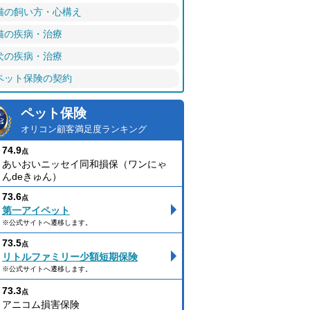
猫の飼い方・心構え
猫の疾病・治療
犬の疾病・治療
ペット保険の契約
ペット保険
オリコン顧客満足度ランキング
74.9
点
あいおいニッセイ同和損保（ワンにゃ
んdeきゅん）
73.6
点
第一アイペット
※公式サイトへ遷移します。
73.5
点
リトルファミリー少額短期保険
※公式サイトへ遷移します。
73.3
点
アニコム損害保険