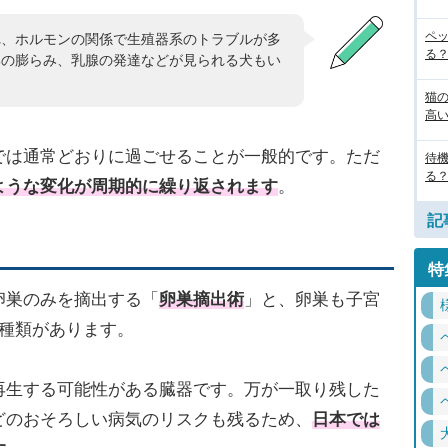
ペ
れ、ホルモンの関係で生殖器系のトラブルが多
る
部の膨らみ、乳腺の発達などが見られる犬もい
猫
高
では通常どおりに過ごせることが一般的です。ただ
待
る
ような変化が周期的に繰り返されます
。
記
特
卵巣のみを摘出する「
卵巣摘出術
」と、卵巣も子宮
2種類があります。
再生する可能性がある臓器です。万が一取り残した
どのおそろしい病気のリスクも残るため、
日本では