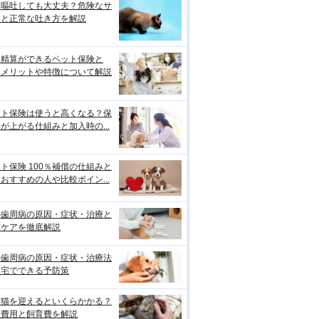
は嘔吐しても大丈夫？危険なサ
ンと正常な吐き方を解説
口精算ができるペット保険と
？メリットや特徴について解説
ット保険は使うと高くなる？保
が上がる仕組みと加入時の...
ト保険 100％補償の仕組みと
おすすめの人や比較ポイン...
の歯周病の原因・症状・治療と
防ケアを徹底解説
の歯周病の原因・症状・治療法
自宅でできる予防策
護猫を迎えるといくらかかる？
期費用と飼育費を解説