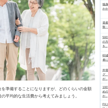
独
か
資
類
50
の
を...
60
者
外
グ
が...
10
金を準備することになりますが、どのくらいの金額
め
後の平均的な生活費から考えてみましょう。
か...
FX