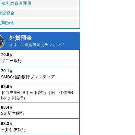
年齢別の資産運用
老後資金
定期預金
外貨預金
オリコン顧客満足度ランキング
70.8
点
ソニー銀行
70.1
点
SMBC信託銀行プレスティア
68.6
点
ドコモSMTBネット銀行（旧：住信SB
Iネット銀行）
68.4
点
SBI新生銀行
68.3
点
三井住友銀行