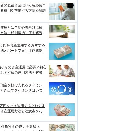
身者の老後資金はいくら必要？
かる費用や準備する方法を解説
産運用とは？初心者向けに種
・方法・税制優遇制度を解説
0万円を資産運用するおすすめ
方法とポートフォリオ作成例
歳からの資産運用は必要？初心
におすすめの運用方法を解説
貨預金を預け入れるタイミン
、引き出すタイミングはいつ
0万円をどう運用する？おすす
の資産運用方法と注意点をわ
と外貨預金の違いを徹底比