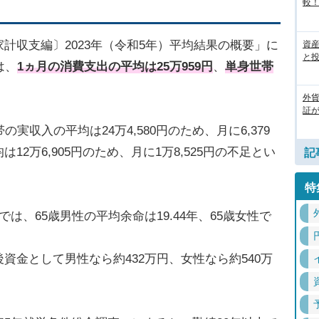
較
計収支編〕2023年（令和5年）平均結果の概要」に
資
と
は、
1ヵ月の消費支出の平均は25万959円
、
単身世帯
外
証
実収入の平均は24万4,580円のため、月に6,379
2万6,905円のため、月に1万8,525円の不足とい
記
特
は、65歳男性の平均余命は19.44年、65歳女性で
資金として男性なら約432万円、女性なら約540万
。