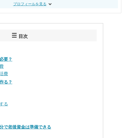
プロフィールを見る
目次
必要？
費
活費
作る？
する
分で老後資金は準備できる