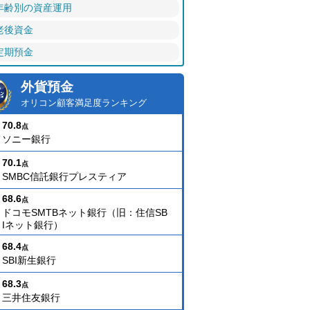
年齢別の資産運用
老後資金
定期預金
外貨預金
オリコン顧客満足度ランキング
70.8
点
ソニー銀行
70.1
点
SMBC信託銀行プレスティア
68.6
点
ドコモSMTBネット銀行（旧：住信SB
Iネット銀行）
68.4
点
SBI新生銀行
68.3
点
三井住友銀行