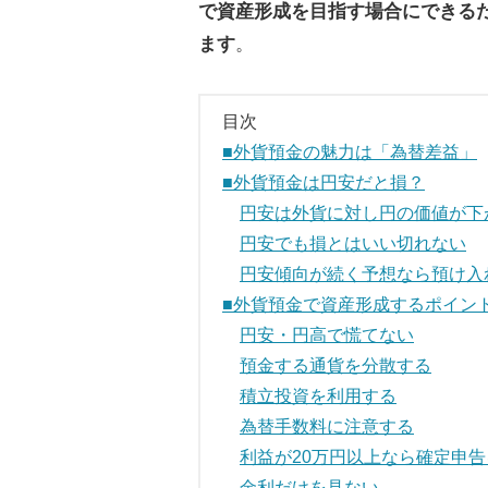
で資産形成を目指す場合にできる
ます
。
目次
■外貨預金の魅力は「為替差益」
■外貨預金は円安だと損？
円安は外貨に対し円の価値が下
円安でも損とはいい切れない
円安傾向が続く予想なら預け入
■外貨預金で資産形成するポイン
円安・円高で慌てない
預金する通貨を分散する
積立投資を利用する
為替手数料に注意する
利益が20万円以上なら確定申
金利だけを見ない