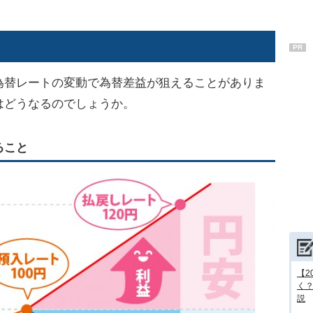
PR
為替レートの変動で為替差益が狙えることがありま
はどうなるのでしょうか。
ること
【2
く
説