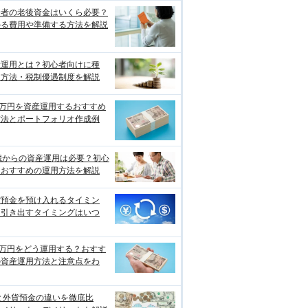
身者の老後資金はいくら必要？
かる費用や準備する方法を解説
産運用とは？初心者向けに種
・方法・税制優遇制度を解説
0万円を資産運用するおすすめ
方法とポートフォリオ作成例
歳からの資産運用は必要？初心
におすすめの運用方法を解説
貨預金を預け入れるタイミン
、引き出すタイミングはいつ
0万円をどう運用する？おすす
の資産運用方法と注意点をわ
と外貨預金の違いを徹底比