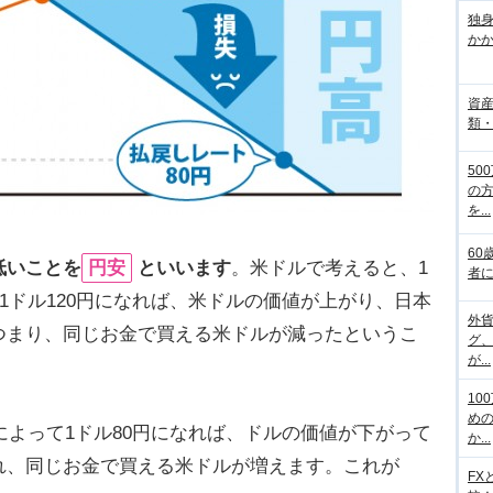
独
か
資
類
50
の
を...
60
低いことを
円安
といいます
。米ドルで考えると、1
者
で1ドル120円になれば、米ドルの価値が上がり、日本
外
つまり、同じお金で買える米ドルが減ったというこ
グ
が...
10
め
動によって1ドル80円になれば、ドルの価値が下がって
か...
れ、同じお金で買える米ドルが増えます。これが
FX