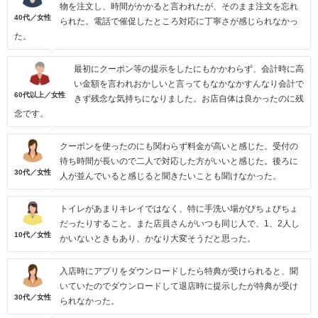
物を注文し、時間がかかると言われたが、そのまま注文を忘れ
40代／女性
られた。電話で催促したところ対応に丁寧さが感じられなかっ
た。
最初にクーポン等の提示をしたにもかかわらず、会計時に高
い金額を言われおかしいと言ってもなかなかすんなり会計で
60代以上／女性
きず残念な気持ちになりました。お店自体は良かったのに残
念です。
クーポンを使ったのにも関わらず料金が高いと感じた。受付の
待ち時間が長いので二人で対応した方がいいと感じた。後ろに
30代／女性
人が並んでいると感じると聞きたいことも聞けなかった。
トイレがあまりキレイではなく、特に手洗い場がびちょびちょ
だったりすること。また店員さんがいつも同じ人で、1、2人し
10代／女性
かいないときもあり、かなり大変そうだと思った。
入店時にアプリをダウンロードしたら特典が受けられると、聞
いていたのでダウンロードして退店時に提示したが特典が受け
30代／女性
られなかった。