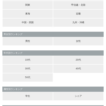
関東
甲信越・北陸
東海
近畿
中国・四国
九州・沖縄
男女別ランキング
男性
女性
年代別ランキング
10代
20代
30代
40代
50代
属性別ランキング
学生
シニア