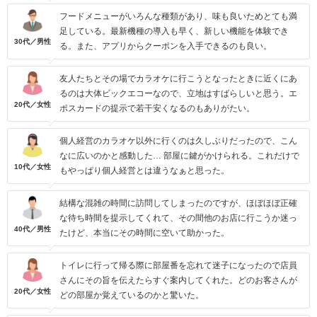
フードメニューがいろんな種類があり、味も良いためとても満
足している。最新機種の導入も早く、新しい機能を体験でき
30代／男性
る。また、アプリからクーポンを入手できるのも良い。
友人たちとその場でカラオケに行こうとなったときに近くにあ
るのは大体ビックエコーなので、立地はすばらしいと思う。エ
20代／女性
ポスカードの提示で若干安くなるのもありがたい。
個人経営のカラオケ以外に行くのは久しぶりだったので、こん
なに広いのかと感動した… 部屋に鍵がかけられる。これだけで
10代／女性
もやっぱり個人経営とは違うなぁと思った。
結構な混雑の時間に訪問してしまったのですが、ほぼほぼ正確
な待ち時間を提示してくれて、その間他のお店に行こうか迷っ
40代／男性
たけど、本当にその時間に空いて助かった。
トイレに行って帰る際に部屋番を忘れて迷子になったので店員
さんにその旨を伝えたらすぐ案内してくれた。どのお客さんが
20代／女性
どの部屋か覚えているのかと驚いた。