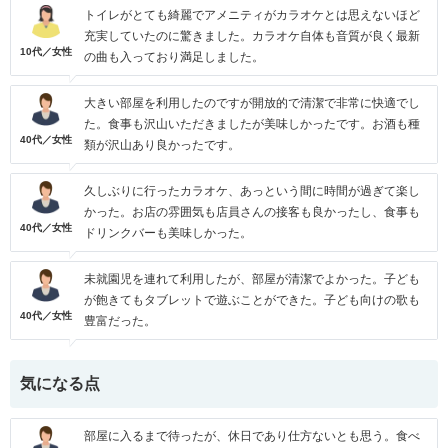
トイレがとても綺麗でアメニティがカラオケとは思えないほど
充実していたのに驚きました。カラオケ自体も音質が良く最新
10代／女性
の曲も入っており満足しました。
大きい部屋を利用したのですが開放的で清潔で非常に快適でし
た。食事も沢山いただきましたが美味しかったです。お酒も種
40代／女性
類が沢山あり良かったです。
久しぶりに行ったカラオケ、あっという間に時間が過ぎて楽し
かった。お店の雰囲気も店員さんの接客も良かったし、食事も
40代／女性
ドリンクバーも美味しかった。
未就園児を連れて利用したが、部屋が清潔でよかった。子ども
が飽きてもタブレットで遊ぶことができた。子ども向けの歌も
40代／女性
豊富だった。
気になる点
部屋に入るまで待ったが、休日であり仕方ないとも思う。食べ