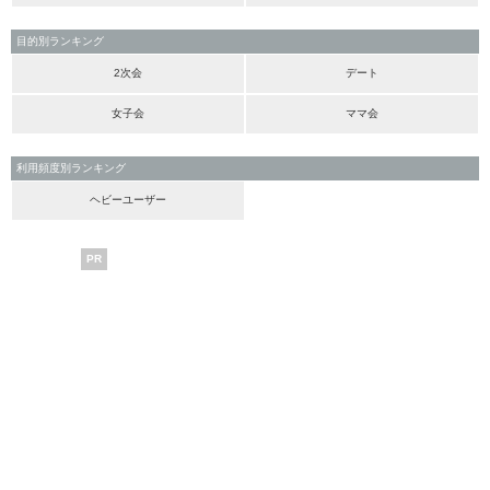
目的別ランキング
2次会
デート
女子会
ママ会
利用頻度別ランキング
ヘビーユーザー
PR