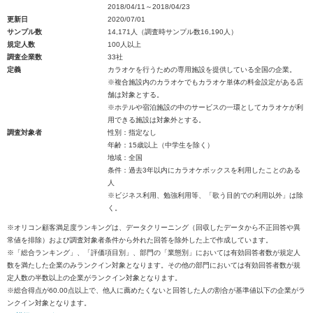
2018/04/11～2018/04/23
更新日
2020/07/01
サンプル数
14,171人（調査時サンプル数16,190人）
規定人数
100人以上
調査企業数
33社
定義
カラオケを行うための専用施設を提供している全国の企業。
※複合施設内のカラオケでもカラオケ単体の料金設定がある店
舗は対象とする。
※ホテルや宿泊施設の中のサービスの一環としてカラオケが利
用できる施設は対象外とする。
調査対象者
性別：指定なし
年齢：15歳以上（中学生を除く）
地域：全国
条件：過去3年以内にカラオケボックスを利用したことのある
人
※ビジネス利用、勉強利用等、「歌う目的での利用以外」は除
く。
※オリコン顧客満足度ランキングは、データクリーニング（回収したデータから不正回答や異
常値を排除）および調査対象者条件から外れた回答を除外した上で作成しています。
※「総合ランキング」、「評価項目別」、部門の「業態別」においては有効回答者数が規定人
数を満たした企業のみランクイン対象となります。その他の部門においては有効回答者数が規
定人数の半数以上の企業がランクイン対象となります。
※総合得点が60.00点以上で、他人に薦めたくないと回答した人の割合が基準値以下の企業がラ
ンクイン対象となります。