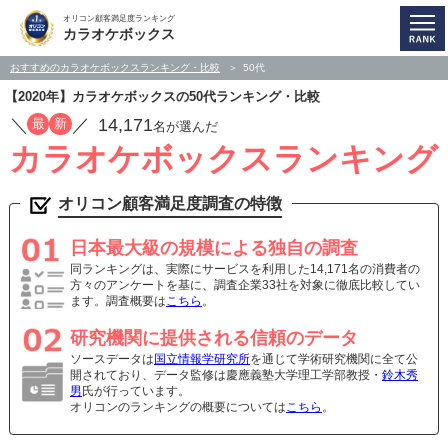
オリコン顧客満足度ランキング
カラオケボックス
おすすめのカラオケボックスランキング・比較
50代
【2020年】カラオケボックスの50代ランキング・比較
／
／
14,171
最
新
名が選んだ
カラオケボックスランキング
オリコン顧客満足度調査の特徴
日本最大級の規模による独自の調査
同ランキングは、実際にサービスを利用した14,171名の消費者の
方々のアンケートを基に、調査企業33社を対象に徹底比較してい
ます。調査概要は
こちら
。
研究機関に提供される信頼のデータ
ソースデータは
国立情報学研究所
を通じて学術研究機関に全て公
開されており、データ監修は慶應義塾大学理工学部教授・
鈴木秀
男
氏が行っています。
オリコンのランキングの概要については
こちら
。