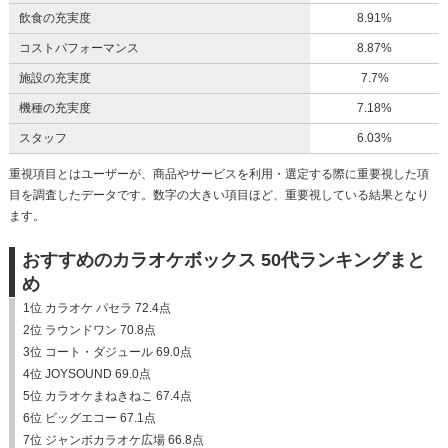
飲食の充実度
8.91%
コストパフォーマンス
8.87%
施設の充実度
7.7%
機種の充実度
7.18%
スタッフ
6.03%
重視項目とはユーザーが、商品やサービスを利用・選定する際に重要視した項
目を調査したデータです。数字の大きい項目ほど、重要視している結果となり
ます。
おすすめのカラオケボックス 50代ランキングまと
め
1位 カラオケ パセラ 72.4点
2位 ラウンドワン 70.8点
3位 コート・ダジュール 69.0点
4位 JOYSOUND 69.0点
5位 カラオケまねきねこ 67.4点
6位 ビッグエコー 67.1点
7位 ジャンボカラオケ広場 66.8点