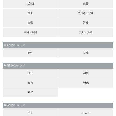
北海道
東北
関東
甲信越・北陸
東海
近畿
中国・四国
九州・沖縄
男女別ランキング
男性
女性
年代別ランキング
10代
20代
30代
40代
50代
属性別ランキング
学生
シニア