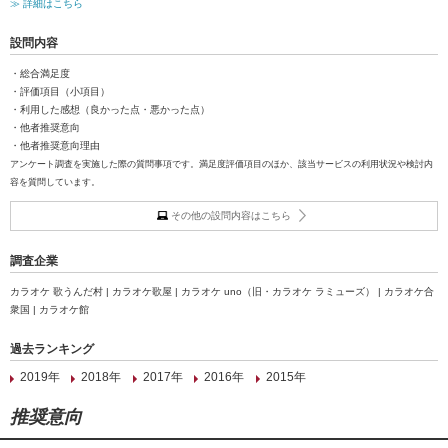
≫ 詳細はこちら
設問内容
・総合満足度
・評価項目（小項目）
・利用した感想（良かった点・悪かった点）
・他者推奨意向
・他者推奨意向理由
アンケート調査を実施した際の質問事項です。満足度評価項目のほか、該当サービスの利用状況や検討内
容を質問しています。
その他の設問内容はこちら
調査企業
カラオケ 歌うんだ村 | カラオケ歌屋 | カラオケ uno（旧・カラオケ ラミューズ） | カラオケ合
衆国 | カラオケ館
過去ランキング
2019年
2018年
2017年
2016年
2015年
推奨意向