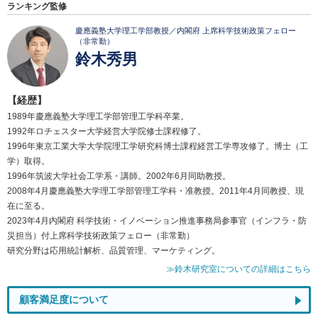
ランキング監修
慶應義塾大学理工学部教授／内閣府 上席科学技術政策フェロー
（非常勤）
鈴木秀男
【経歴】
1989年慶應義塾大学理工学部管理工学科卒業。
1992年ロチェスター大学経営大学院修士課程修了。
1996年東京工業大学大学院理工学研究科博士課程経営工学専攻修了。博士（工
学）取得。
1996年筑波大学社会工学系・講師。2002年6月同助教授。
2008年4月慶應義塾大学理工学部管理工学科・准教授。2011年4月同教授、現
在に至る。
2023年4月内閣府 科学技術・イノベーション推進事務局参事官（インフラ・防
災担当）付上席科学技術政策フェロー（非常勤）
研究分野は応用統計解析、品質管理、マーケティング。
≫鈴木研究室についての詳細はこちら
顧客満足度について