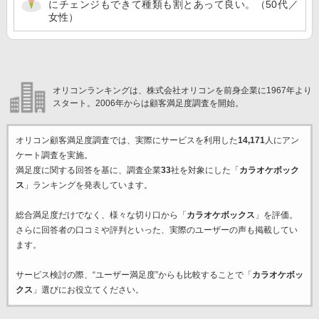
にチェンジもできて種類も割とあって良い。（50代／
女性）
オリコンランキングは、株式会社オリコンを前身企業に1967年より
スタート。2006年からは顧客満足度調査を開始。
オリコン顧客満足度調査では、実際にサービスを利用した
14,171
人にアン
ケート調査を実施。
満足度に関する回答を基に、調査企業
33
社を対象にした「
カラオケボック
ス
」ランキングを発表しています。
総合満足度だけでなく、様々な切り口から「
カラオケボックス
」を評価。
さらに回答者の口コミや評判といった、実際のユーザーの声も掲載してい
ます。
サービス検討の際、“ユーザー満足度”からも比較することで「
カラオケボッ
クス
」選びにお役立てください。