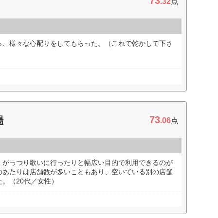
73
.32
点
ら、様々な心配りをしてもらった。（これで乾かして下さ
73
場
.06
点
、がっつり歌いに行ったりと幅広い目的で利用できるのが
のあたりは店舗数が多いこともあり、空いている別の店舗
。（20代／女性）