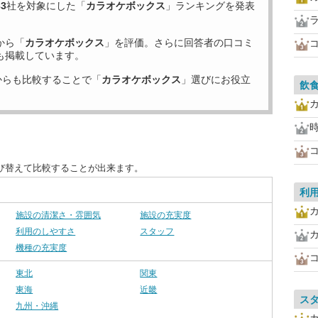
33
社を対象にした「
カラオケボックス
」ランキングを発表
から「
カラオケボックス
」を評価。さらに回答者の口コミ
も掲載しています。
からも比較することで「
カラオケボックス
」選びにお役立
飲
び替えて比較することが出来ます。
利
施設の清潔さ・雰囲気
施設の充実度
利用のしやすさ
スタッフ
カ
機種の充実度
東北
関東
東海
近畿
ス
九州・沖縄