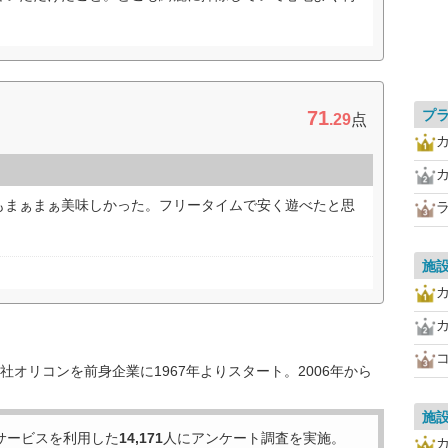
）
71
プ
.29
点
カ
もまぁまぁ美味しかった。フリータイムで安く遊べたと思
施
カ
オリコンを前身企業に1967年よりスタート。2006年から
施
サービスを利用した
14,171
人にアンケート調査を実施。