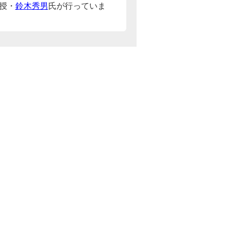
授・
鈴木秀男
氏が行っていま