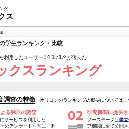
ング
クス
生
スの学生ランキング・比較
14,171
を利用したユーザー
名が選んだ
ックスランキング
度調査の特徴
オリコンのランキングの概要については
こ
による独自の調査
研究機関に提供さ
にサービスを利用した
ソースデータは
国立
の方々のアンケートを基に、調
究機関に全て公開さ