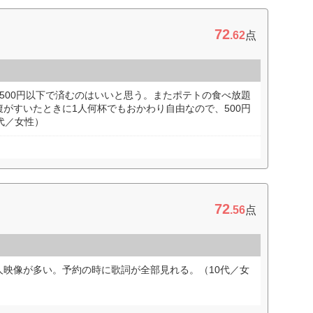
72
.62
点
500円以下で済むのはいいと思う。またポテトの食べ放題
がすいたときに1人何杯でもおかわり自由なので、500円
代／女性）
72
.56
点
人映像が多い。予約の時に歌詞が全部見れる。（10代／女