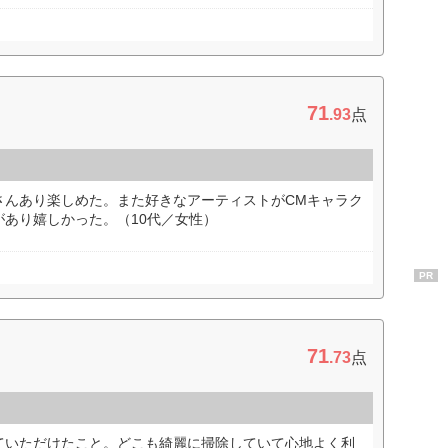
71
.93
点
さんあり楽しめた。また好きなアーティストがCMキャラク
あり嬉しかった。（10代／女性）
PR
71
.73
点
ていただけたこと。どこも綺麗に掃除していて心地よく利