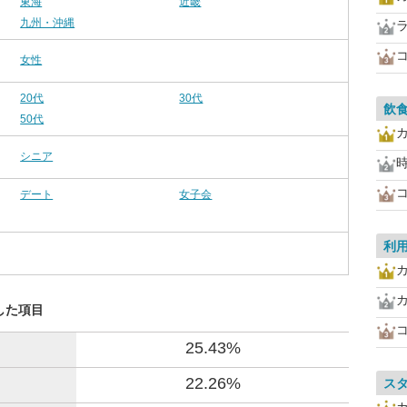
東海
近畿
九州・沖縄
女性
20代
30代
飲
50代
シニア
デート
女子会
利
カ
した項目
25.43%
22.26%
ス