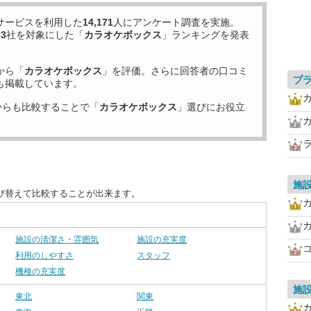
サービスを利用した
14,171
人にアンケート調査を実施。
33
社を対象にした「
カラオケボックス
」ランキングを発表
から「
カラオケボックス
」を評価。さらに回答者の口コミ
プ
も掲載しています。
カ
からも比較することで「
カラオケボックス
」選びにお役立
施
び替えて比較することが出来ます。
カ
施設の清潔さ・雰囲気
施設の充実度
利用のしやすさ
スタッフ
機種の充実度
施
東北
関東