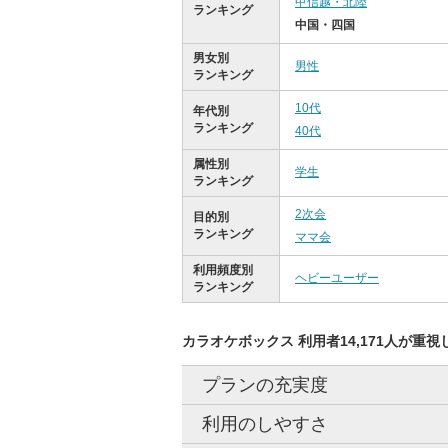
甲信越・北陸
ランキング
中国・四国
男女別
男性
ランキング
10代
年代別
ランキング
40代
属性別
学生
ランキング
2次会
目的別
ランキング
ママ会
利用頻度別
ヘビーユーザー
ランキング
カラオケボックス 利用者14,171人が重視
プランの充実度
利用のしやすさ