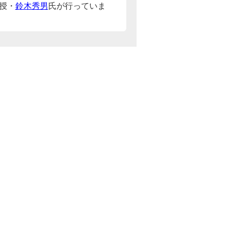
授・
鈴木秀男
氏が行っていま