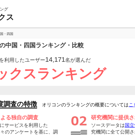
ング
クス
国・四国
スの中国・四国ランキング・比較
14,171
を利用したユーザー
名が選んだ
ックスランキング
度調査の特徴
オリコンのランキングの概要については
こ
による独自の調査
研究機関に提供さ
にサービスを利用した
ソースデータは
国立
の方々のアンケートを基に、調
究機関に全て公開さ