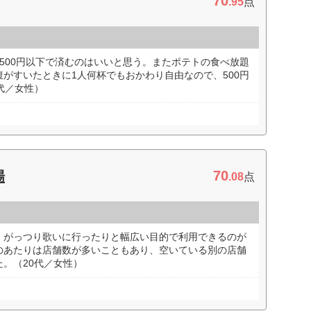
70
.95
点
500円以下で済むのはいいと思う。またポテトの食べ放題
がすいたときに1人何杯でもおかわり自由なので、500円
代／女性）
70
場
.08
点
、がっつり歌いに行ったりと幅広い目的で利用できるのが
のあたりは店舗数が多いこともあり、空いている別の店舗
。（20代／女性）