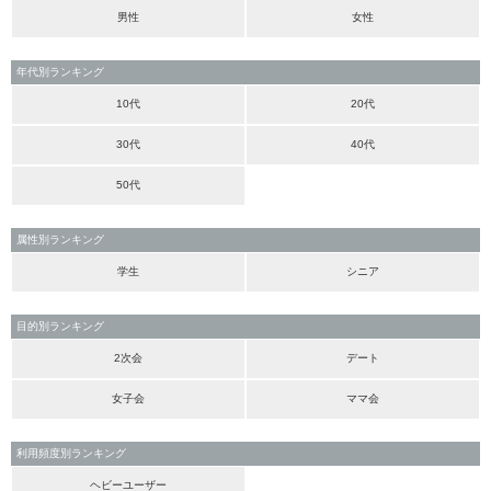
男性
女性
年代別ランキング
10代
20代
30代
40代
50代
属性別ランキング
学生
シニア
目的別ランキング
2次会
デート
女子会
ママ会
利用頻度別ランキング
ヘビーユーザー