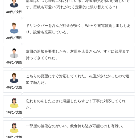
部屋はいつも綺麗に保たれている。冷蔵庫があるのが嬉しいで
す。壁紙も可愛い(汚れがなく定期的に張り替えてる？)
40代／女性
ドリンクバーを含んだ料金が安く、Wi-Fiや充電器貸し出しもあ
り、設備も充実している。
20代／男性
灰皿の追加を要求したら、灰皿を店員さんが、すぐに部屋まで
持ってきてくれた。
40代／男性
こちらの要望にすぐ対応してくれた。灰皿が少なかったので追
加で頼んだ。
40代／女性
忘れものをしたときに電話したらすごく丁寧に対応してくれ
た。
10代／女性
一部屋の値段なのがいい。飲食持ち込み可能なのも有難い。
10代／女性