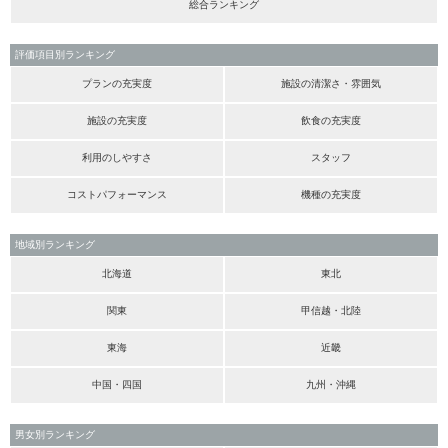
総合ランキング
評価項目別ランキング
プランの充実度
施設の清潔さ・雰囲気
施設の充実度
飲食の充実度
利用のしやすさ
スタッフ
コストパフォーマンス
機種の充実度
地域別ランキング
北海道
東北
関東
甲信越・北陸
東海
近畿
中国・四国
九州・沖縄
男女別ランキング