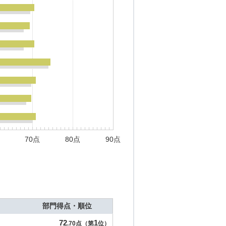
70点
80点
90点
部門得点・順位
72
1
.70点（第
位）