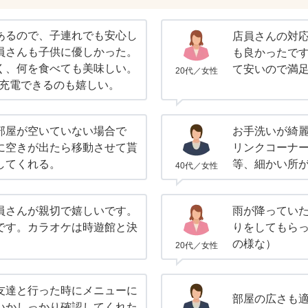
あるので、子連れでも安心し
店員さんの対
員さんも子供に優しかった。
も良かったで
く、何を食べても美味しい。
て安いので満
20代／女性
い。充電できるのも嬉しい。
部屋が空いていない場合で
お手洗いが綺
に空きが出たら移動させて貰
リンクコーナ
してくれる。
等、細かい所
40代／女性
員さんが親切で嬉しいです。
雨が降ってい
です。カラオケは時遊館と決
りをしてもら
の様な）
20代／女性
友達と行った時にメニューに
部屋の広さも
いかしっかり確認してくれた