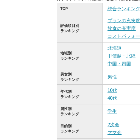
総合ランキン
TOP
プランの充実
評価項目別
飲食の充実度
ランキング
コストパフォ
北海道
地域別
甲信越・北陸
ランキング
中国・四国
男女別
男性
ランキング
10代
年代別
ランキング
40代
属性別
学生
ランキング
2次会
目的別
ランキング
ママ会