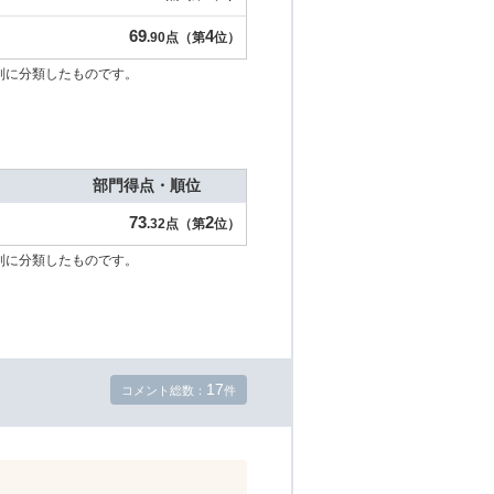
69
4
.90点（第
位）
別に分類したものです。
部門得点・順位
73
2
.32点（第
位）
別に分類したものです。
17
コメント総数：
件