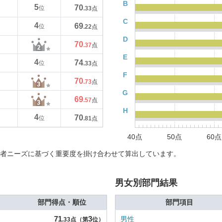
B
5
70
位
.33
点
C
4
69
位
.22
点
D
70
.37
点
E
4
74
位
.33
点
F
70
.73
点
G
69
.57
点
H
4
70
位
.81
点
40点
50点
60点
者ニーズに基づく重要度を掛け合わせて算出しています。
男女別部門結果
部門得点・順位
部門項目
71
3
男性
.33点（第
位）