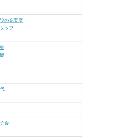
設の充実度
タッフ
東
畿
0代
子会