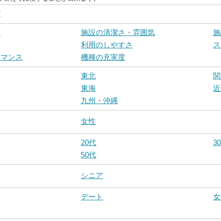
グ
度
施設の清潔さ・雰囲気
施
利用のしやすさ
ス
ーマンス
機種の充実度
東北
関
東海
近
九州・沖縄
女性
20代
3
50代
シニア
デート
女