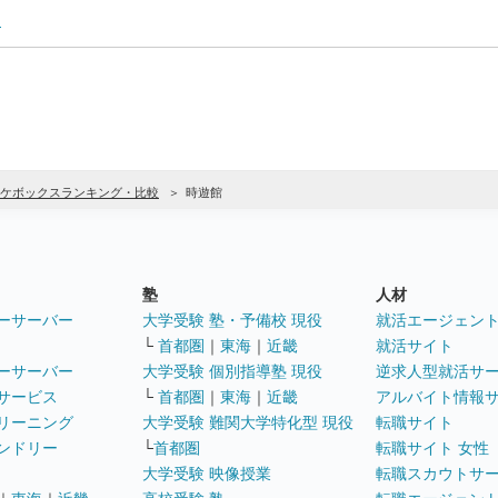
ー
ケボックスランキング・比較
時遊館
塾
人材
ーサーバー
大学受験 塾・予備校 現役
就活エージェン
└
首都圏
｜
東海
｜
近畿
就活サイト
ーサーバー
大学受験 個別指導塾 現役
逆求人型就活サ
サービス
└
首都圏
｜
東海
｜
近畿
アルバイト情報
リーニング
大学受験 難関大学特化型 現役
転職サイト
ンドリー
└
首都圏
転職サイト 女性
大学受験 映像授業
転職スカウトサ