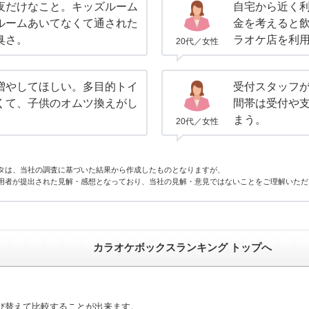
夜だけなこと。キッズルーム
自宅から近く
ルームあいてなくて通された
金を考えると
臭さ。
ラオケ店を利
20代／女性
増やしてほしい。多目的トイ
受付スタッフが
くて、子供のオムツ換えがし
間帯は受付や
まう。
20代／女性
タは、当社の調査に基づいた結果から作成したものとなりますが、
用者が提出された見解・感想となっており、当社の見解・意見ではないことをご理解いただ
カラオケボックスランキング トップへ
び替えて比較することが出来ます。