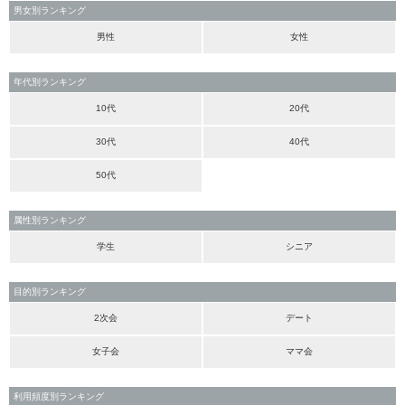
男女別ランキング
男性
女性
年代別ランキング
10代
20代
30代
40代
50代
属性別ランキング
学生
シニア
目的別ランキング
2次会
デート
女子会
ママ会
利用頻度別ランキング