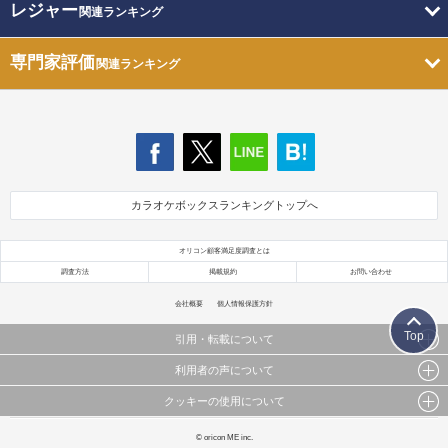
レジャー
関連ランキング
専門家評価
関連ランキング
カラオケボックスランキングトップへ
オリコン顧客満足度調査とは
調査方法
掲載規約
お問い合わせ
会社概要
個人情報保護方針
Top
引用・転載について
利用者の声について
当サイトで公開されている情報（文字、写真、イラスト、画像データ等）及びこれらの配置・
編集および構造などについての著作権は株式会社oricon MEに帰属しております。
クッキーの使用について
当サイトに掲載している内容はすべてサービスの利用者が提出された見解・感想です。
これらの情報を権利者の許可なく無断転載・複製などの二次利用を行うことは固く禁じており
弊社が内容について正確性を含め一切保証するものではありません。
ます。
このサイトでは Cookie を使用して、ユーザーに合わせたコンテンツや広告の表示、ソーシャル
© oricon ME inc.
弊社の見解・ 意見ではないことをご理解いただいた上でご覧ください。