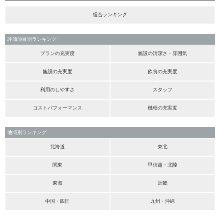
総合ランキング
評価項目別ランキング
プランの充実度
施設の清潔さ・雰囲気
施設の充実度
飲食の充実度
利用のしやすさ
スタッフ
コストパフォーマンス
機種の充実度
地域別ランキング
北海道
東北
関東
甲信越・北陸
東海
近畿
中国・四国
九州・沖縄