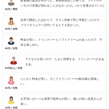
飲食物の提供が早かった。長時間滞在した時でも、マイクやデ
ンモクの充電が切れることがなかった(しっかり充電されていた)
30代／男性
近所で開店したばかりで、チラシ持参で常に半額だったので、
フリータイムで一日中いてもとても安かった。
30代／女性
料金が安い。ドリンクバーとソフトクリームがあったので、子
供も楽しめた。
40代／女性
アクセスが良いので、たまに利用する。ドリンクバーがまあ
まあ。
60代以上／女性
とにかく料金が安い。そしてドリンクバーの飲み物も美味し
い。
20代／女性
お手洗いがいつも清潔で気持ちが良い。感じの良い店員さんが
多い。
10代／女性