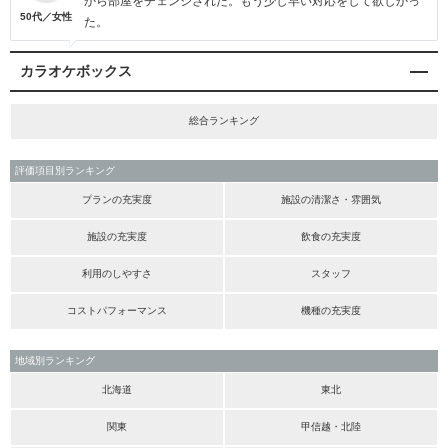
から部屋をチェンジされた。もう少し早い対応をして欲しかっ
50代／女性
た。
カラオケボックス
総合ランキング
評価項目別ランキング
プランの充実度
施設の清潔さ・雰囲気
施設の充実度
飲食の充実度
利用のしやすさ
スタッフ
コストパフォーマンス
機種の充実度
地域別ランキング
北海道
東北
関東
甲信越・北陸