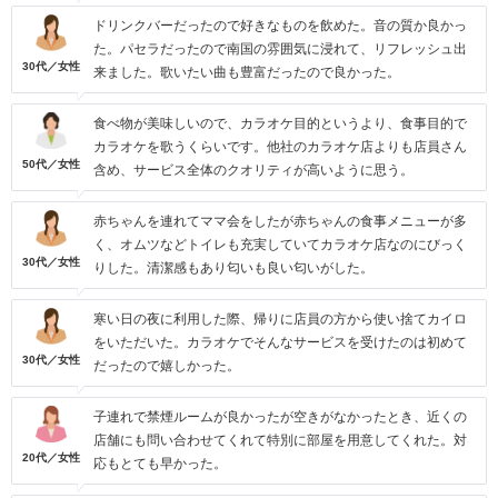
ドリンクバーだったので好きなものを飲めた。音の質か良かっ
た。パセラだったので南国の雰囲気に浸れて、リフレッシュ出
30代／女性
来ました。歌いたい曲も豊富だったので良かった。
食べ物が美味しいので、カラオケ目的というより、食事目的で
カラオケを歌うくらいです。他社のカラオケ店よりも店員さん
50代／女性
含め、サービス全体のクオリティが高いように思う。
赤ちゃんを連れてママ会をしたが赤ちゃんの食事メニューが多
く、オムツなどトイレも充実していてカラオケ店なのにびっく
30代／女性
りした。清潔感もあり匂いも良い匂いがした。
寒い日の夜に利用した際、帰りに店員の方から使い捨てカイロ
をいただいた。カラオケでそんなサービスを受けたのは初めて
30代／女性
だったので嬉しかった。
子連れで禁煙ルームが良かったが空きがなかったとき、近くの
店舗にも問い合わせてくれて特別に部屋を用意してくれた。対
20代／女性
応もとても早かった。