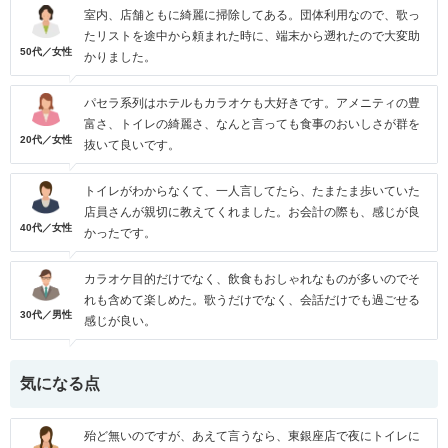
室内、店舗ともに綺麗に掃除してある。団体利用なので、歌っ
たリストを途中から頼まれた時に、端末から遡れたので大変助
50代／女性
かりました。
パセラ系列はホテルもカラオケも大好きです。アメニティの豊
富さ、トイレの綺麗さ、なんと言っても食事のおいしさが群を
20代／女性
抜いて良いです。
トイレがわからなくて、一人言してたら、たまたま歩いていた
店員さんが親切に教えてくれました。お会計の際も、感じが良
40代／女性
かったです。
カラオケ目的だけでなく、飲食もおしゃれなものが多いのでそ
れも含めて楽しめた。歌うだけでなく、会話だけでも過ごせる
30代／男性
感じが良い。
気になる点
殆ど無いのですが、あえて言うなら、東銀座店で夜にトイレに