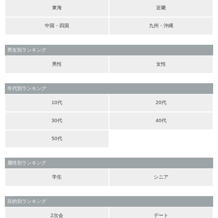
東海
近畿
中国・四国
九州・沖縄
男女別ランキング
男性
女性
年代別ランキング
10代
20代
30代
40代
50代
属性別ランキング
学生
シニア
目的別ランキング
2次会
デート