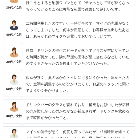
行こうとすると配膳ワゴンとかでゴチャっとして道が狭くなっ
30代／女性
ちゃっているところは可能な範囲で改善して欲しいです。
二時間利用したのですが、一時間半位で、マイクの充電がなく
なってしまいました。何本か用意して、お客様が退出したあと
40代／女性
は、あらかじめマイクを充電しておいてほしいです。
終盤、ドリンクの提供スピードが落ちてグラスが空になってい
る時間が長かった。隣の部屋の団体が壁に当たるなどしていた
30代／女性
のでうるさかったのを抑止していただけなかった。
個室が狭く、奥の席からトイレに行きにくかった。寒かったの
で、空調を調整するのが分かりにくく、お店のスタッフに聞い
50代／女性
てようやく分かりました。
ドリンクバーのグラスが切れており、補充をお願いしたが店員
の方が忙しかったのかなかなか補充されず、ドリンクを飲める
30代／女性
まで時間がかかったこと。
マイクの調子が悪く、何度も言ってみたが、相当時間が経って