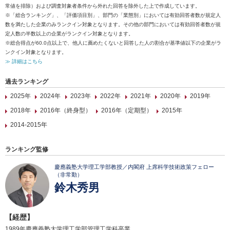
常値を排除）および調査対象者条件から外れた回答を除外した上で作成しています。
※「総合ランキング」、「評価項目別」、部門の「業態別」においては有効回答者数が規定人
数を満たした企業のみランクイン対象となります。その他の部門においては有効回答者数が規
定人数の半数以上の企業がランクイン対象となります。
※総合得点が60.0点以上で、他人に薦めたくないと回答した人の割合が基準値以下の企業がラ
ンクイン対象となります。
≫ 詳細はこちら
過去ランキング
2025年
2024年
2023年
2022年
2021年
2020年
2019年
2018年
2016年（終身型）
2016年（定期型）
2015年
2014-2015年
ランキング監修
慶應義塾大学理工学部教授／内閣府 上席科学技術政策フェロー
（非常勤）
鈴木秀男
【経歴】
1989年慶應義塾大学理工学部管理工学科卒業。