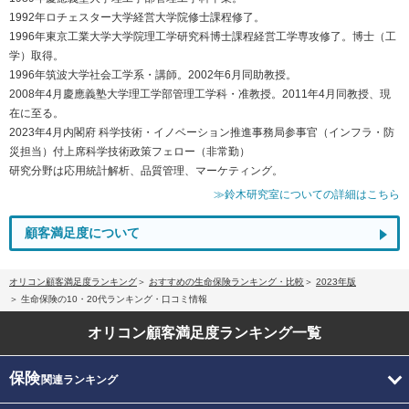
1992年ロチェスター大学経営大学院修士課程修了。
1996年東京工業大学大学院理工学研究科博士課程経営工学専攻修了。博士（工
学）取得。
1996年筑波大学社会工学系・講師。2002年6月同助教授。
2008年4月慶應義塾大学理工学部管理工学科・准教授。2011年4月同教授、現
在に至る。
2023年4月内閣府 科学技術・イノベーション推進事務局参事官（インフラ・防
災担当）付上席科学技術政策フェロー（非常勤）
研究分野は応用統計解析、品質管理、マーケティング。
≫鈴木研究室についての詳細はこちら
顧客満足度について
オリコン顧客満足度ランキング
おすすめの生命保険ランキング・比較
2023年版
生命保険の10・20代ランキング・口コミ情報
オリコン顧客満足度
ランキング一覧
保険
関連ランキング