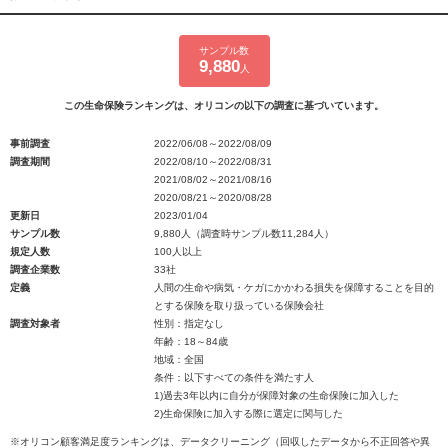
サンプル数
9,880
人
この生命保険ランキングは、オリコンの以下の調査に基づいています。
事前調査
2022/06/08～2022/08/09
調査期間
2022/08/10～2022/08/31
2021/08/02～2021/08/16
2020/08/21～2020/08/28
更新日
2023/01/04
サンプル数
9,880人（調査時サンプル数11,284人）
規定人数
100人以上
調査企業数
33社
定義
人間の生命や病気・ケガにかかわる損失を保障することを目的
とする保険を取り扱っている保険会社
調査対象者
性別：指定なし
年齢：18～84歳
地域：全国
条件：以下すべての条件を満たす人
1)過去3年以内に自分が保障対象の生命保険に加入した
2)生命保険に加入する際に選定に関与した
※オリコン顧客満足度ランキングは、データクリーニング（回収したデータから不正回答や異