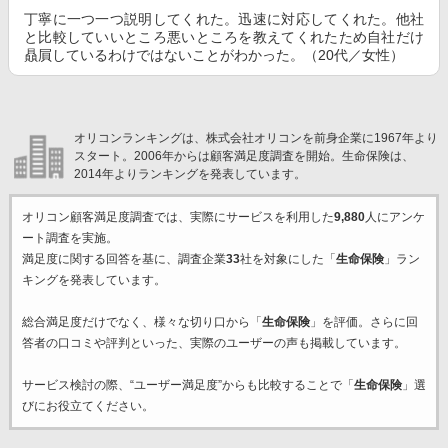
丁寧に一つ一つ説明してくれた。迅速に対応してくれた。他社
と比較していいところ悪いところを教えてくれたため自社だけ
贔屓しているわけではないことがわかった。（20代／女性）
オリコンランキングは、株式会社オリコンを前身企業に1967年より
スタート。2006年からは顧客満足度調査を開始。生命保険は、
2014年よりランキングを発表しています。
オリコン顧客満足度調査では、実際にサービスを利用した
9,880
人にアンケ
ート調査を実施。
満足度に関する回答を基に、調査企業
33
社を対象にした「
生命保険
」ラン
キングを発表しています。
総合満足度だけでなく、様々な切り口から「
生命保険
」を評価。さらに回
答者の口コミや評判といった、実際のユーザーの声も掲載しています。
サービス検討の際、“ユーザー満足度”からも比較することで「
生命保険
」選
びにお役立てください。