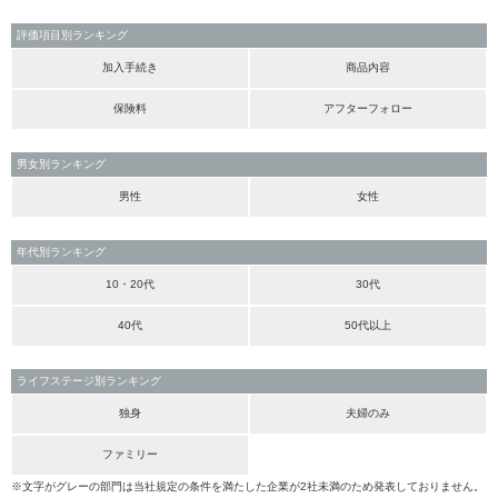
評価項目別ランキング
加入手続き
商品内容
保険料
アフターフォロー
男女別ランキング
男性
女性
年代別ランキング
10・20代
30代
40代
50代以上
ライフステージ別ランキング
独身
夫婦のみ
ファミリー
※文字がグレーの部門は当社規定の条件を満たした企業が2社未満のため発表しておりません。