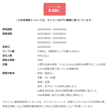
サンプル数
9,880
人
この生命保険ランキングは、オリコンの以下の調査に基づいています。
事前調査
2022/06/08～2022/08/09
調査期間
2022/08/10～2022/08/31
2021/08/02～2021/08/16
2020/08/21～2020/08/28
更新日
2023/01/04
サンプル数
9,880人（調査時サンプル数11,284人）
規定人数
100人以上
調査企業数
33社
定義
人間の生命や病気・ケガにかかわる損失を保障することを目的
とする保険を取り扱っている保険会社
調査対象者
性別：指定なし
年齢：18～84歳
地域：全国
条件：以下すべての条件を満たす人
1)過去3年以内に自分が保障対象の生命保険に加入した
2)生命保険に加入する際に選定に関与した
※オリコン顧客満足度ランキングは、データクリーニング（回収したデータから不正回答や異
常値を排除）および調査対象者条件から外れた回答を除外した上で作成しています。