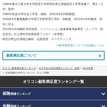
1996年東京工業大学大学院理工学研究科博士課程経営工学専攻修了。博士（工
学）取得。
1996年筑波大学社会工学系・講師。2002年6月同助教授。
2008年4月慶應義塾大学理工学部管理工学科・准教授。2011年4月同教授、現
在に至る。
2023年4月内閣府 科学技術・イノベーション推進事務局参事官（インフラ・防
災担当）付上席科学技術政策フェロー（非常勤）
研究分野は応用統計解析、品質管理、マーケティング。
≫鈴木研究室についての詳細はこちら
顧客満足度について
オリコン顧客満足度ランキング
おすすめの生命保険ランキング・比較
2023年版
生命保険の40代ランキング・口コミ情報
オリコン顧客満足度
ランキング一覧
保険
関連ランキング
金融
関連ランキング