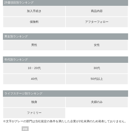
評価項目別ランキング
加入手続き
商品内容
保険料
アフターフォロー
男女別ランキング
男性
女性
年代別ランキング
10・20代
30代
40代
50代以上
ライフステージ別ランキング
独身
夫婦のみ
ファミリー
※文字がグレーの部門は当社規定の条件を満たした企業が2社未満のため発表しておりません。
PR