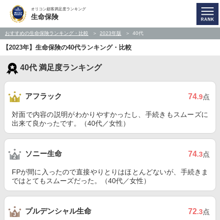
オリコン顧客満足度ランキング
生命保険
おすすめの生命保険ランキング・比較
2023年版
40代
【2023年】生命保険の40代ランキング・比較
40代 満足度ランキング
アフラック
74
.9
点
対面で内容の説明がわかりやすかったし、手続きもスムーズに
出来て良かったです。（40代／女性）
ソニー生命
74
.3
点
FPが間に入ったので直接やりとりはほとんどないが、手続きま
ではとてもスムーズだった。（40代／女性）
プルデンシャル生命
72
.3
点