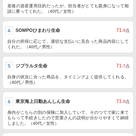
老後の資産運用目的だったが、担当者がとても親身になって相
談に乗ってくれた。（40代／女性）
SOMPOひまわり生命
71
.9
点
自分の所得に応じて、適切な支払いに見合った商品内容にして
くれた。（40代／男性）
ジブラルタ生命
71
.7
点
自身の状況に合った商品を、タイミングよく提供してくれる。
（40代／男性）
東京海上日動あんしん生命
71
.0
点
身内がこちらの別の保険に加入していて、そのつてで家に来て
もらって手続きしたので営業さんの説明が分かりやすくて納得
しました。（40代／女性）