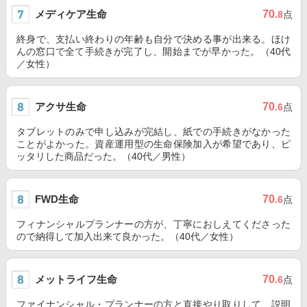
メディケア生命
70
.8
点
終身で、支払い終わりの年齢も自分で決める事が出来る。ほけ
んの窓口で全て手続きが完了し、開始までが早かった。（40代
／女性）
アクサ生命
70
.6
点
タブレットのみで申し込みが完結し、紙での手続きがなかった
ことがよかった。資産運用型の生命保険加入が希望であり、ピ
ッタリした商品だった。（40代／男性）
FWD生命
70
.6
点
フィナンシャルプランナーの方が、丁寧におしえてくださった
ので納得して加入出来て良かった。（40代／女性）
メットライフ生命
70
.6
点
ファイナンシャル・プランナーの方と直接やり取りして、説明