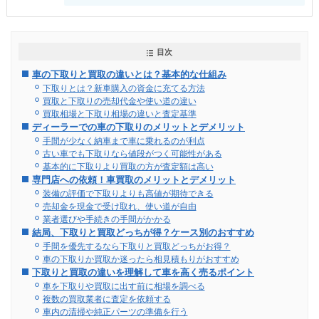
目次
車の下取りと買取の違いとは？基本的な仕組み
下取りとは？新車購入の資金に充てる方法
買取と下取りの売却代金や使い道の違い
買取相場と下取り相場の違いと査定基準
ディーラーでの車の下取りのメリットとデメリット
手間が少なく納車まで車に乗れるのが利点
古い車でも下取りなら値段がつく可能性がある
基本的に下取りより買取の方が査定額は高い
専門店への依頼！車買取のメリットとデメリット
装備の評価で下取りよりも高値が期待できる
売却金を現金で受け取れ、使い道が自由
業者選びや手続きの手間がかかる
結局、下取りと買取どっちが得？ケース別のおすすめ
手間を優先するなら下取りと買取どっちがお得？
車の下取りか買取か迷ったら相見積もりがおすすめ
下取りと買取の違いを理解して車を高く売るポイント
車を下取りや買取に出す前に相場を調べる
複数の買取業者に査定を依頼する
車内の清掃や純正パーツの準備を行う