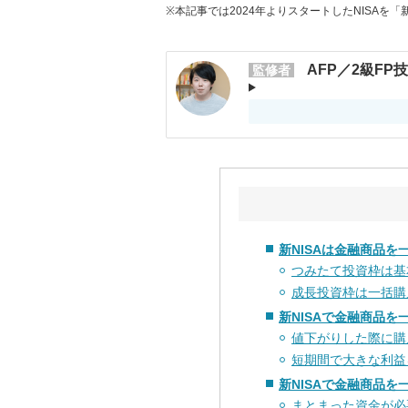
※本記事では2024年よりスタートしたNISAを「
AFP／2級FP
監修者
新NISAは金融商品を
つみたて投資枠は基
成長投資枠は一括購
新NISAで金融商品を
値下がりした際に購
短期間で大きな利益
新NISAで金融商品
まとまった資金が必