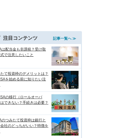
注目コンテンツ
記事一覧へ ≫
SAは配当金も非課税？受け取
方式で注意したいこと
みたて投資枠のデメリットは？
ISAを始める前に知りたい注
点
ISAの移行（ロールオーバ
）はできない？手続きは必要？
SAのつみたて投資枠は銀行と
券会社のどっちがいい？特徴を
較