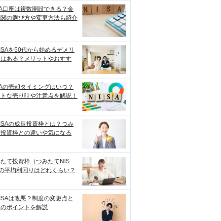
SA口座は複数開設できる？金
機関の選び方や変更方法も紹介
ISAを50代から始めるデメリ
トはある？メリットやおすす
SAの売却タイミングはいつ？
ストな売り時や注意点を解説！
ISAの成長投資枠とは？つみ
て投資枠との違いや気になる
たて投資枠（つみたてNIS
）の平均利回りはどれくらい？
ISAは改悪？制度の変更点と
用のポイントを解説