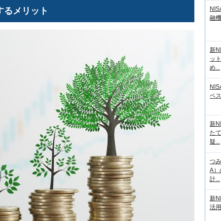
NI
するメリット
融
新N
ッ
め...
NI
ベ
新N
た
疑...
つみ
A
計...
新N
活