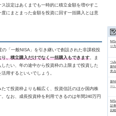
ナス設定はあくまでも一時的に積立金額を増やすこ
一度にまとまった金額を投資に回す一括購入とは意
NI
り
制度の「一般NISA」を引き継いで創設された非課税投
なり、積立購入だけでなく一括購入もできます
。ま
つ
入したい、年の途中から投資枠の上限まで投資した
新N
意
を活用するといいでしょう。
新N
ー
みたて投資枠よりも幅広く、投資信託のほか国内株
。なお、成長投資枠を利用できるのは年間240万円
NI
証
比